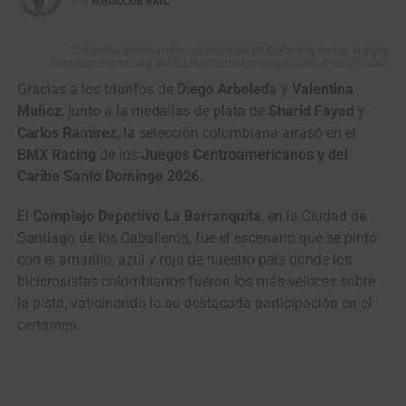
Por
Redacción RMC
Ramírez
finalizaron W4 en Niñas 10 y 9 años,
respectivamente;
Matías Rubiano
ocupó el W6 en Niños 9
Colombia, indiscutido campeón del BMX Racing en los Juegos
años;
Antonia Bolívar
fue W7 en Damas 11 años,
Centroamericanos y del Caribe Santo Domingo 2026. (Foto © COC)
mientras que
Luciana Castillo Díaz
y
Ariana María Oviedo
Gracias a los triunfos de
Diego Arboleda
y
Valentina
concluyeron W8 en Damas 11 y Damas 8 años.
Muñoz
, junto a la medallas de plata de
Sharid Fayad
y
Carlos Ramírez
, la selección colombiana arrasó en el
BMX Racing
de los
Juegos Centroamericanos y del
Caribe Santo Domingo 2026
.
El
Complejo Deportivo La Barranquita
, en la Ciudad de
Santiago de los Caballeros, fue el escenario que se pintó
con el amarillo, azul y rojo de nuestro país donde los
bicicrosistas colombianos fueron los más veloces sobre
la pista, vaticinando la su destacada participación en el
certamen.
Sharid Fayad, Valentina Muñoz y Andrea González, en el podio del BMX
Racing de los Juegos Centroamericanos y del Caribe 2026. (Foto © COC)
Camila de la Hoz, la mejor de su categoría en el Campeonato Mundial de