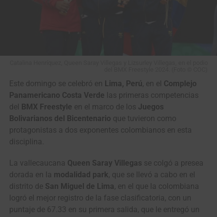
Catalina Henríquez, Queen Saray Villegas y Lizsurley Villegas, en el podio
del BMX Freestyle 2024. (Foto © COC)
Este domingo se celebró en
Lima, Perú
, en el
Complejo
Panamericano Costa Verde
las primeras competencias
del
BMX Freestyle
en el marco de los
Juegos
Bolivarianos del Bicentenario
que tuvieron como
protagonistas a dos exponentes colombianos en esta
disciplina.
La vallecaucana
Queen Saray Villegas
se colgó a presea
dorada en la
modalidad park
, que se llevó a cabo en el
distrito de
San Miguel de Lima
, en el que la colombiana
logró el mejor registro de la fase clasificatoria, con un
puntaje de 67.33 en su primera salida, que le entregó un