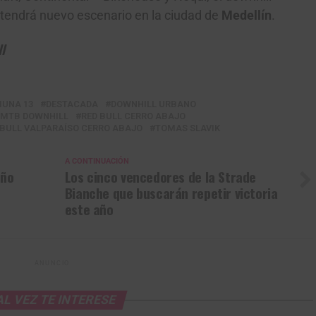
endrá nuevo escenario en la ciudad de
Medellín
.
l
UNA 13
DESTACADA
DOWNHILL URBANO
MTB DOWNHILL
RED BULL CERRO ABAJO
 BULL VALPARAÍSO CERRO ABAJO
TOMAS SLAVIK
A CONTINUACIÓN
eño
Los cinco vencedores de la Strade
Bianche que buscarán repetir victoria
este año
ANUNCIO
AL VEZ TE INTERESE