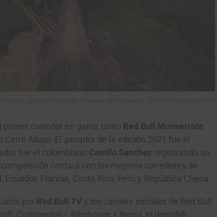
Gracias, no quiero ser parte de la comunidad
cibido la carrera Cerro Abajo en varias oportunidades. (Foto © Prensa Red Bull)
l primer corredor en ganar tanto
Red Bull Monserrate
 Cerro Abajo. El ganador de la edición 2021 fue el
nador fue el colombiano
Camilo Sanchez
registrando un
a competición contará con los mejores corredores de
l, Ecuador, Francia, Costa Rica, Perú y República Checa.
spañol por
Red Bull TV
y los canales sociales de Red Bull.
aft, Continental – Bikehouse y Nequi, el downhill