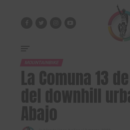
MOUNTAINBIKE
La Comuna 13 de
del downhill urb
Abajo