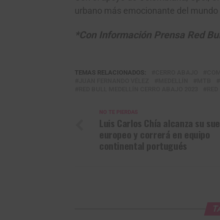
urbano más emocionante del mundo t
*Con Información Prensa Red Bul
TEMAS RELACIONADOS:
CERRO ABAJO
COM
JUAN FERNANDO VÉLEZ
MEDELLÍN
MTB
RED BULL MEDELLÍN CERRO ABAJO 2023
RED
NO TE PIERDAS
Luis Carlos Chía alcanza su su
europeo y correrá en equipo
continental portugués
T