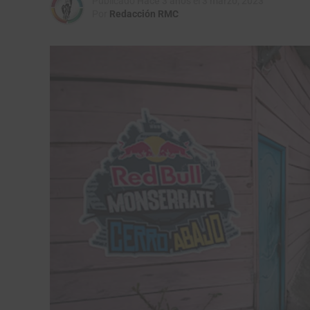
Publicado
Hace 3 años
el
3 marzo, 2023
Por
Redacción RMC