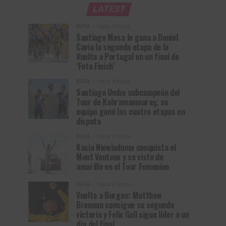
LATEST
RUTA
Hace 3 horas
Santiago Mesa le gana a Daniel
Cavia la segunda etapa de la
Vuelta a Portugal en un final de
‘Foto Finish’
RUTA
Hace 4 horas
Santiago Umba subcampeón del
Tour de Kahramanmaraş; su
equipo ganó las cuatro etapas en
disputa
RUTA
Hace 5 horas
Kasia Niewiadoma conquista el
Mont Ventoux y se viste de
amarillo en el Tour Femenino
RUTA
Hace 6 horas
Vuelta a Burgos: Matthew
Brennan consigue su segunda
victoria y Felix Gall sigue líder a un
día del final