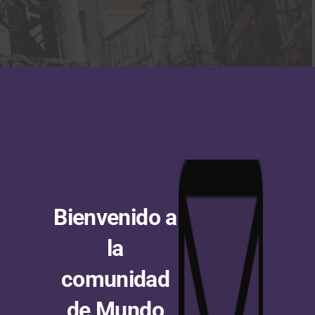
En Valparaíso, Chile se abrió la temporada 2023. (Foto © Prensa Red Bull)
 nuevo ganador se conocerán en esta emocionante
alizado 5 carreras de
downhill urbano
en
Colombia
:
Bienvenido a
; 2019, Red Bull Devotos de Monserrate; 2020, 2021 y
jo
.
la
comunidad
lebró en 2012. El ganador de esta ocasión fue Filip Polc
iano
Marcelo Gutiérrez
. En 2019, la carrera rompe el
de Mundo
rrera urbana de DH por escaleras más larga del mundo.