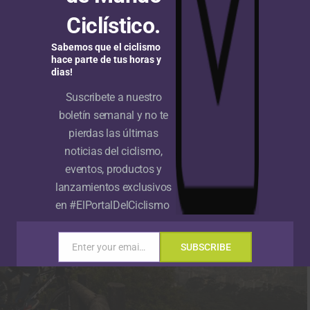
olombiano
Marcelo Gutiérrez
registrando un tiempo de
Ciclístico.
ano
Rafael Gutiérrez
y el español
Alex Marín
.
Sabemos que el ciclismo
hace parte de tus horas y
dias!
Suscribete a nuestro
boletín semanal y no te
pierdas las últimas
noticias del ciclismo,
eventos, productos y
lanzamientos exclusivos
en #ElPortalDelCiclismo
Enter your email address
SUBSCRIBE
Email