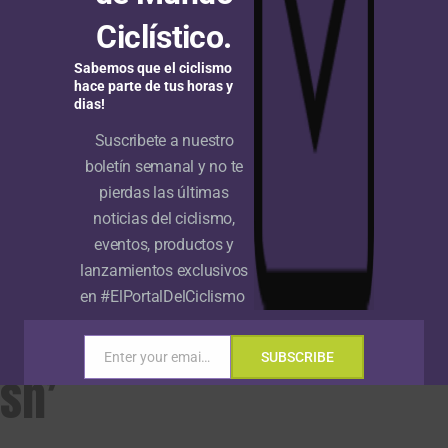
Ciclístico.
Sabemos que el ciclismo
e Francia Femenino: Marlen
Tour de Francia Femenino 2026:
hace parte de tus horas y
r se impone en la crono y se
Sigrid Haugset da el batacazo en la
dias!
e amarillo
tercera etapa y se pone líder
Suscribete a nuestro
boletín semanal y no te
pierdas las últimas
noticias del ciclismo,
eventos, productos y
lanzamientos exclusivos
na a Daniel Cavia la
en #ElPortalDelCiclismo
 Vuelta a Portugal en
Enter your email address
SUBSCRIBE
Email
ish’