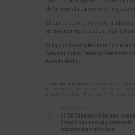
Vale destacar que el año anterior,
Lui
de la segunda carrera más importante
El equipo colombiano estará liderado 
de dominar de principio a final la
Vuel
El equipo lo complementan ciclistas d
Salcedo
,
Luisa Daniela Hernández
y
Natalia Muñoz
.
TEMAS RELACIONADOS:
CICLISMO COLOMBI
LEIDY MUÑOZ
LILIBETH CHACÓN
LUISA D
NATALIA MUÑOZ
PUTUMAYO
RECORRIDO 
NO TE PIERDAS
El GW Shimano-Sidermec concl
temporada con un promisorio
balance para el futuro