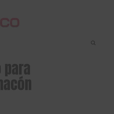
o para
Chacón