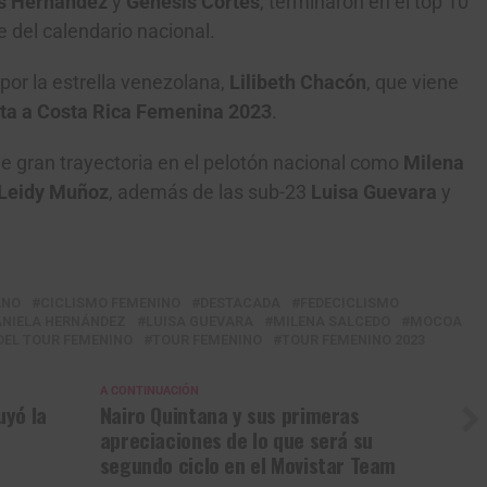
s Hernández
y
Génesis Cortés
, terminaron en el top 10
 del calendario nacional.
por la estrella venezolana,
Lilibeth Chacón
, que viene
ta a Costa Rica Femenina 2023
.
e gran trayectoria en el pelotón nacional como
Milena
Leidy Muñoz
, además de las sub-23
Luisa Guevara
y
ANO
CICLISMO FEMENINO
DESTACADA
FEDECICLISMO
ANIELA HERNÁNDEZ
LUISA GUEVARA
MILENA SALCEDO
MOCOA
DEL TOUR FEMENINO
TOUR FEMENINO
TOUR FEMENINO 2023
A CONTINUACIÓN
uyó la
Nairo Quintana y sus primeras
apreciaciones de lo que será su
segundo ciclo en el Movistar Team