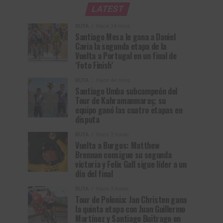
LATEST
RUTA
Hace 24 mins
Santiago Mesa le gana a Daniel
Cavia la segunda etapa de la
Vuelta a Portugal en un final de
‘Foto Finish’
RUTA
Hace 44 mins
Santiago Umba subcampeón del
Tour de Kahramanmaraş; su
equipo ganó las cuatro etapas en
disputa
RUTA
Hace 2 horas
Vuelta a Burgos: Matthew
Brennan consigue su segunda
victoria y Felix Gall sigue líder a un
día del final
RUTA
Hace 3 horas
Tour de Polonia: Jan Christen gana
la quinta etapa con Juan Guillermo
Martínez y Santiago Buitrago en