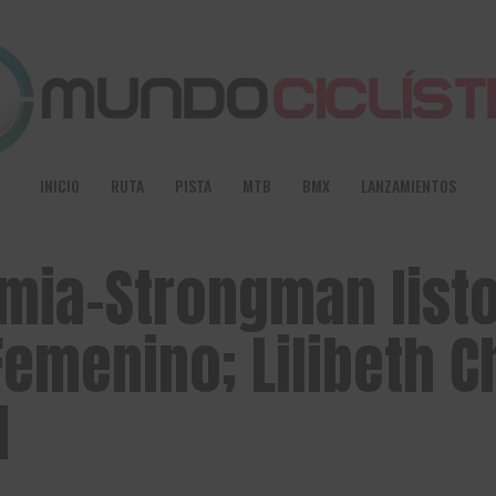
INICIO
RUTA
PISTA
MTB
BMX
LANZAMIENTOS
imia-Strongman list
Femenino; Lilibeth 
l