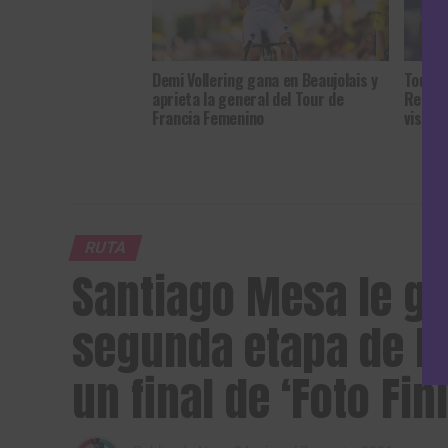
Demi Vollering gana en Beaujolais y
Tour d
aprieta la general del Tour de
Reusse
Francia Femenino
viste d
RUTA
Santiago Mesa le ga
segunda etapa de la
un final de ‘Foto Fin