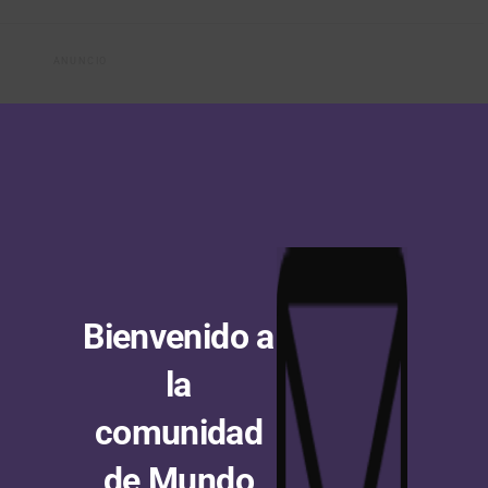
ANUNCIO
AL VEZ TE INTERESE
Bienvenido a
e Francia Femenino: Kim Le
Vuelta a Colombia Sistecrédito
se impone en la sexta etapa y
2026: seis equipos extranjeros
 Reusser salva el liderato
confirmados
la
comunidad
de Mundo