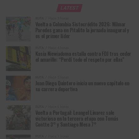
View this post on Instagram
LATEST
Durante 2025,
Juan Diego hizo parte del GW Erco
Sportfitness
y fue precisamente con el equipo donde tuvo
RUTA
Hace 3 horas
Vuelta a Colombia Sistecrédito 2026: Wilmar
la oportunidad de afrontar por primera vez un calendario
Paredes gana en Pitalito la jornada inaugural y
internacional de gran exigencia. El equipo apostó por su
es el primer líder
talento y lo llevó a competir en Europa, permitiéndole
conocer de cerca el ciclismo del viejo continente y
RUTA
Hace 4 horas
Kasia Niewiadoma estalla contra FDJ tras ceder
enfrentarse a escenarios que serían fundamentales para
el amarillo: “Perdí todo el respeto por ellas”
su formación.
Entre las competencias que disputó estuvieron la Copa de
RUTA
Hace 5 horas
Juan Diego Quintero inicia un nuevo capítulo en
Naciones de Polonia, la Copa de Naciones de República
su carrera deportiva
Checa, la Ronde de l’Isard, el Giro Next Gen, carreras que,
más allá de los resultados, representaron para el joven
corredor una experiencia fundamental para adquirir
RUTA
Hace 6 horas
Vuelta a Portugal: Leangel Linarez sale
madurez, conocer nuevas dinámicas de competencia y
victorioso en la tercera etapa con Tomás
entender las exigencias del ciclismo internacional.
Contte 3° y Santiago Mesa 7°
Ese proceso también se reflejó en Colombia. Juan Diego
RUTA
Hace 7 horas