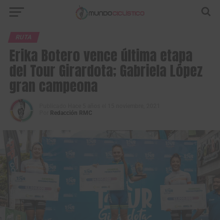
RUTA
Erika Botero vence última etapa
del Tour Girardota; Gabriela López
gran campeona
Publicado
Hace 5 años
el
15 noviembre, 2021
Por
Redacción RMC