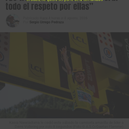
todo el respeto por ellas”
Publicado
Hace 4 horas
el
8 agosto, 2026
Por
Sergio Urrego Pedraza
Los protagonistas de la fuga en primera etapa de la Vuelta a Colombia
Sistecrédito 2026. (Foto Anderson Bonilla © RMC)
La primera fuga de la carrera la animaron
Jimmy
Montenegro
(Best PC),
Fredd Matute
(4WD Rentacar),
Jhon Fredy Ávila
(Fuerzas Armadas),
Emmanuel Perez
(FTB Celucambio),
David Vásquez
(FTB Celucambio),
Diego Benavides
(Gobernación Putumayo),
Bernardo
Bermeo
(Gobernación del Putumayo),
Jhonatan Restrepo
(Orgullo Paisa) y
Edwin Patiño
(EBSA), pero pasando
entrando en la fase final todos fueron neutralizados.
Kasia Niewiadoma le cedió este sábado la camiseta amarilla de líder a
Demi Vollering por solo 8 segundos (Foto © A.S.O/Gaetan Flamme)
La ronda colombiana vivirá su segunda jornada este