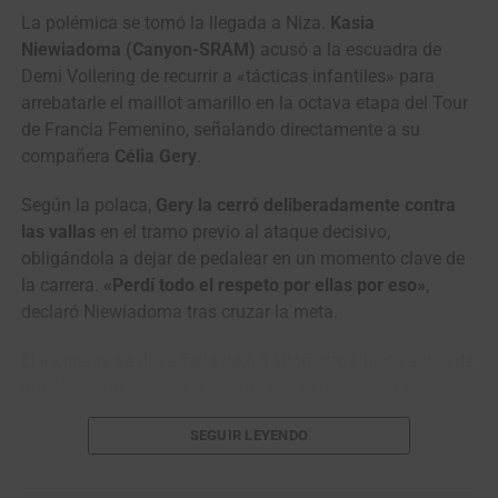
domingo desde el
Parque Arqueológico de San Agustín
La polémica se tomó la llegada a Niza.
Kasia
para disputar una etapa de 169.9 kilómetros con final en
Niewiadoma (Canyon-SRAM)
acusó a la escuadra de
Garzón, recorriendo Pitalito, Timaná, Altamira y Gigante
Demi Vollering de recurrir a «tácticas infantiles» para
antes de regresar a la capital diocesana del Huila.
arrebatarle el maillot amarillo en la octava etapa del Tour
de Francia Femenino, señalando directamente a su
Vuelta a Colombia (2.2)
compañera
Célia Gery
.
Resultados Etapa 1 | Neiva – Pitalito (187 km)
Según la polaca,
Gery la cerró deliberadamente contra
las vallas
en el tramo previo al ataque decisivo,
1
Wilmar Paredes
Team Medellín –
4:52:52
obligándola a dejar de pedalear en un momento clave de
EPM
la carrera.
«Perdí todo el respeto por ellas por eso»
,
2
Kevin Castillo
Orgullo Paisa
m.t.
declaró Niewiadoma tras cruzar la meta.
3
Brandon Vega
GW Erco
m.t.
El incidente se dio a falta de 6,3 kilómetros, justo antes de
SportFitness
que Vollering lanzara el ataque que le devolvería el
4
Juan Diego Hoyos
Team Sistecrédito
m.t.
liderato de la general.
Niewiadoma incluso buscó a Gery
SEGUIR LEYENDO
ya en zona de prensa para pedirle explicaciones sobre lo
5
Felipe Bravo
GW Erco
m.t.
SportFitness
ocurrido.