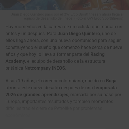
El caso quedará en manos de los comisarios de carrera,
aunque hasta el momento no se ha anunciado ninguna
Juan Diego Quintero pasó por el GW Erco Sportfitness y ahora llega al
equipo de desarrollo del Ineos. (Foto © GW Erco Sportfitness)
sanción.
Con la general reducida a solo 8 segundos
Wilmar Paredes, primer líder de la Vuelta a Colombia Sistecrédito 2026.
Hay momentos en la carrera de un ciclista que marcan un
entre Vollering y Niewiadoma
antes de la última etapa, la
(Foto Anderson Bonilla © RMC)
antes y un después. Para
Juan Diego Quintero
, uno de
polémica añade un capítulo más a uno de los Tours
ellos llega ahora, con una nueva oportunidad para seguir
Femeninos más disputados de los últimos años.
Clasificación General Individual
construyendo el sueño que comenzó hace cerca de nueve
años y que hoy lo lleva a formar parte del
Racing
It's going to be fiery in
1
Wilmar Paredes
Team Medellín –
4:52:42
Academy
, el equipo de desarrollo de la estructura
Nice tomorrow
EPM
británica
Netcompany INEOS
.
2
Kevin Castillo
Orgullo Paisa
0:04
A sus 19 años, el corredor colombiano, nacido en
Buga
,
Who will take victory at
3
Brandon Vega
GW Erco SportFitness
0:06
afronta este nuevo desafío después de una
temporada
the 2026 Tour de France
4
Juan Diego Hoyos
Team Sistecrédito
0:10
2026 de grandes aprendizajes
, marcada por su paso por
Europa, importantes resultados y también momentos
Femmes avec Zwift, Demi
5
Felipe Bravo
GW Erco SportFitness
0:10
difíciles tras el cierre de Petrolike por problemas
Vollering, Kasia
6
Sebastián Calderón
7C – Economy –
0:10
económicos.
Hyundai
Niewiadoma or someone
Pero antes de mirar hacia adelante, hay una historia que