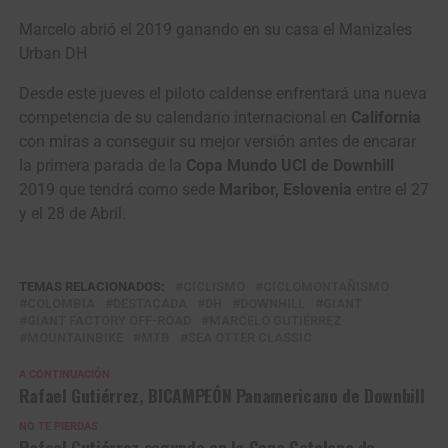
Marcelo abrió el 2019 ganando en su casa el Manizales
Urban DH
Desde este jueves el piloto caldense enfrentará una nueva
competencia de su calendario internacional en
California
con miras a conseguir su mejor versión antes de encarar
la primera parada de la
Copa Mundo UCI de Downhill
2019 que tendrá como sede
Maribor, Eslovenia
entre el 27
y el 28 de Abril.
TEMAS RELACIONADOS:
CICLISMO
CICLOMONTAÑISMO
COLOMBIA
DESTACADA
DH
DOWNHILL
GIANT
GIANT FACTORY OFF-ROAD
MARCELO GUTIÉRREZ
MOUNTAINBIKE
MTB
SEA OTTER CLASSIC
A CONTINUACIÓN
Rafael Gutiérrez, BICAMPEÓN Panamericano de Downhill
NO TE PIERDAS
Rafael Gutiérrez segundo en la Copa Catalana de