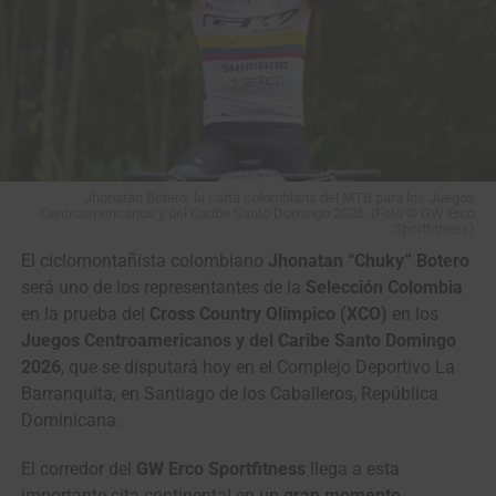
Jhonatan Botero, la carta colombiana del MTB para los Juegos
Centroamericanos y del Caribe Santo Domingo 2026. (Foto © GW Erco
Sportfitness)
El ciclomontañista colombiano
Jhonatan “Chuky” Botero
será uno de los representantes de la
Selección Colombia
en la prueba del
Cross Country Olímpico (XCO)
en los
Juegos Centroamericanos y del Caribe Santo Domingo
2026
, que se disputará hoy en el Complejo Deportivo La
Barranquita, en Santiago de los Caballeros, República
Dominicana.
El corredor del
GW Erco Sportfitness
llega a esta
importante cita continental en un
gran momento