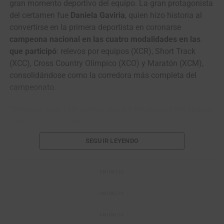
gran momento deportivo del equipo. La gran protagonista
impacto y fatiga acumulada
. Buscamos mantener ese
del certamen fue
Daniela Gaviria
, quien hizo historia al
nivel y optimizar los indicadores físicos para
llegar en
convertirse en la primera deportista en coronarse
buena forma a estos Juegos
”, explicó Héctor Pérez,
campeona nacional en las cuatro modalidades en las
director deportivo del GW Erco Sportfitness.
que participó
: relevos por equipos (XCR), Short Track
(XCC), Cross Country Olímpico (XCO) y Maratón (XCM),
*Con información Prensa GW Erco
consolidándose como la corredora más completa del
Sportfitness
campeonato.
“
Estamos muy satisfechos con los resultados del equipo.
Felices con lo de Daniela
, que se convierte en una de las
deportistas más consagradas en la historia porque nunca
SEGUIR LEYENDO
antes había ocurrido que una misma deportista ganara
todas las modalidades en las cuales participaba. Son
pruebas totalmente diferentes para condiciones físicas
ANUNCIO
totalmente diferentes y eso muestra el gran nivel y
performance que tiene actualmente“, destacó Héctor
ANUNCIO
Pérez, director deportivo del
GW Erco Sportfitness.
ANUNCIO