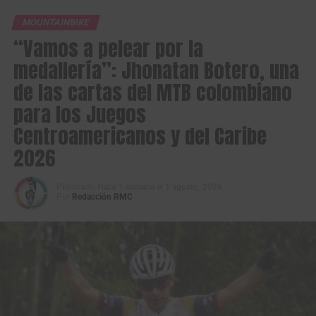
segundo lugar
con
52 medallas de oro,
62 de plata y 40
MOUNTAINBIKE
de bronce, detrás de México que ya supera las 100
“Vamos a pelear por la
medallas de oro y delante de Cuba que volvió a entonar
su Himno tras varios días de sequía y llegó a 24 metales
medallería”: Jhonatan Botero, una
dorados.
de las cartas del MTB colombiano
para los Juegos
Centroamericanos y del Caribe
2026
Publicado
Hace 1 semana
el
1 agosto, 2026
Por
Redacción RMC