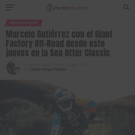
MOUNTAINBIKE
Marcelo Gutiérrez con el Giant
Factory Off-Road desde este
jueves en la Sea Otter Classic
Publicado
Hace 7 años
el
10 abril, 2019
Por
Sergio Urrego Pedraza