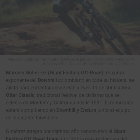
Marcelo Gutiérrez continuará desde este jueves con su temporada 2019
en la Sea Otter Classic (Foto©GiantFactoryOffRoad)
Marcelo Gutiérrez (Giant Factory Off-Road),
máximo
exponente del
Downhill
colombiano en toda su historia, se
alista para enfrentar desde este jueves 11 de abril la
Sea
Otter Classic
, tradicional festival de ciclismo que se
celebra en Monterrey, California desde 1991. El manizalita
estará compitiendo en
Downhill y Enduro
junto al equipo
de la gigante taiwanesa.
Gutiérrez integra por séptimo año consecutivo el
Giant
Factory Off-Road Team
, uno de los más poderosos del