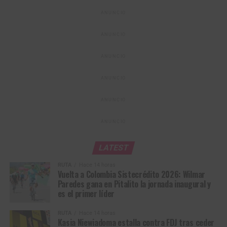
El campeonato comenzó con la
medalla de oro
en la
ANUNCIO
prueba de
relevos por equipos (XCR)
, en la que
Gaviria
aportó para que Antioquia volviera a lo más alto del podio
ANUNCIO
nacional después de varios años. Este fue el primero de
los cuatro títulos nacionales que conquistaría la joven
ANUNCIO
figura durante el certamen.
ANUNCIO
ANUNCIO
ANUNCIO
LATEST
RUTA
Hace 14 horas
Vuelta a Colombia Sistecrédito 2026: Wilmar
Paredes gana en Pitalito la jornada inaugural y
es el primer líder
RUTA
Hace 14 horas
Kasia Niewiadoma estalla contra FDJ tras ceder