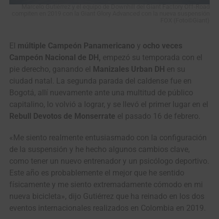
Marcelo Gutiérrez y el equipo de Downhill del Giant Factory Off-Road
compiten en 2019 con la Giant Glory Advanced con la nueva suspensión
FOX (Foto©Giant)
El
múltiple Campeón Panamericano
y
ocho veces
Campeón Nacional de DH,
empezó su temporada con el
pie derecho, ganando el
Manizales Urban DH
en su
ciudad natal. La segunda parada del caldense fue en
Bogotá, allí nuevamente ante una multitud de público
capitalino, lo volvió a lograr, y se llevó el primer lugar en el
Rebull Devotos de Monserrate
el pasado 16 de febrero.
«Me siento realmente entusiasmado con la configuración
de la suspensión y he hecho algunos cambios clave,
como tener un nuevo entrenador y un psicólogo deportivo.
Este año es probablemente el mejor que he sentido
físicamente y me siento extremadamente cómodo en mi
nueva bicicleta», dijo Gutiérrez que ha reinado en los dos
eventos internacionales realizados en Colombia en 2019.