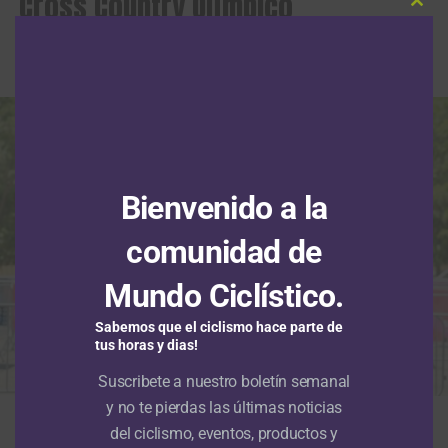
Cross Country Olímpico
Clos
this
modu
Publicado
Hace 1 semana
el
2 agosto, 2026
Por
Redacción RMC
Bienvenido a la
comunidad de
Mundo Ciclístico.
Sabemos que el ciclismo hace parte de
tus horas y dias!
Suscribete a nuestro boletín semanal
y no te pierdas las últimas noticias
Suheily Rodríguez, Carolina Flores y Ana María Roa, en el podio del MTB
Femenino de los Juegos Centroamericanos y del Caribe Santo Domingo
del ciclismo, eventos, productos y
2026. (Foto © COC)