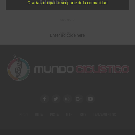
Colombia 2.1
Gracias, no quiero ser parte de la comunidad
ANUNCIO
ANUNCIO
Enter ad code here
INICIO
RUTA
PISTA
MTB
BMX
LANZAMIENTOS