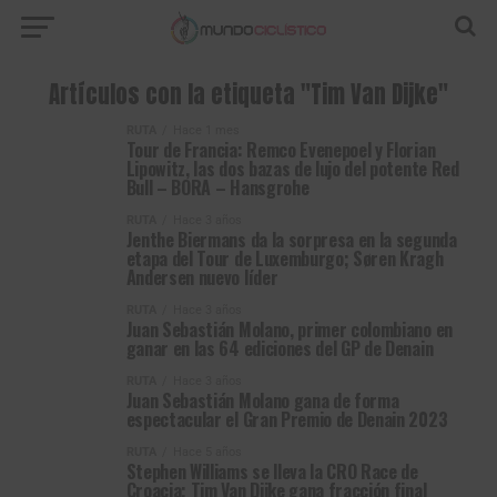
Artículos con la etiqueta "Tim Van Dijke"
RUTA
Hace 1 mes
Tour de Francia: Remco Evenepoel y Florian
Lipowitz, las dos bazas de lujo del potente Red
Bull – BORA – Hansgrohe
RUTA
Hace 3 años
Jenthe Biermans da la sorpresa en la segunda
etapa del Tour de Luxemburgo; Søren Kragh
Andersen nuevo líder
RUTA
Hace 3 años
Juan Sebastián Molano, primer colombiano en
ganar en las 64 ediciones del GP de Denain
RUTA
Hace 3 años
Juan Sebastián Molano gana de forma
espectacular el Gran Premio de Denain 2023
RUTA
Hace 5 años
Stephen Williams se lleva la CRO Race de
Croacia; Tim Van Dijke gana fracción final