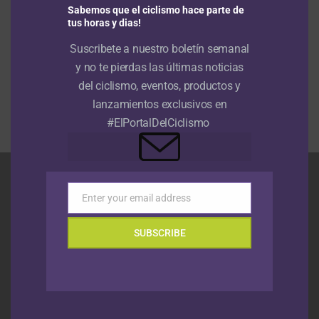
Sabemos que el ciclismo hace parte de
NOTÍCIAS
Hace 19 años
Las 24 horas para el Lee Cougan
tus horas y dias!
NOTÍCIAS
Hace 19 años
Suscribete a nuestro boletín semanal
Leonardo Páez y otra victoria internacional
y no te pierdas las últimas noticias
del ciclismo, eventos, productos y
MÁS ARTÍCULOS
lanzamientos exclusivos en
#ElPortalDelCiclismo
Enter your email address
Email
SUBSCRIBE
INICIO
RUTA
PISTA
MTB
BMX
LANZAMIENTOS