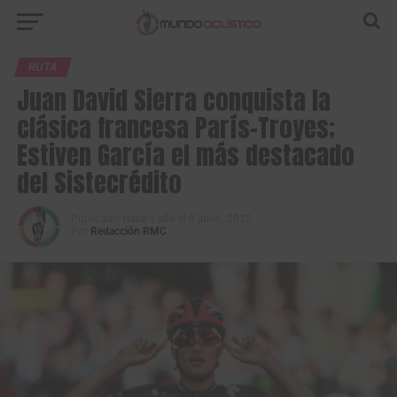
RUTA
Juan David Sierra conquista la
clásica francesa París-Troyes;
Estiven García el más destacado
del Sistecrédito
Publicado
Hace 1 año
el
9 junio, 2025
Por
Redacción RMC