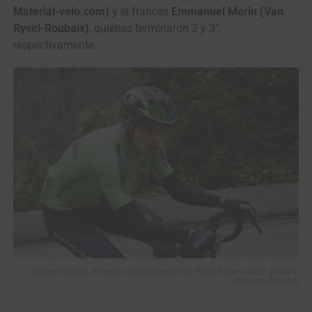
Material-velo.com)
y el francés
Emmanuel Morin (Van
Rysel-Roubaix)
, quienes terminaron 2 y 3°,
respectivamente.
Estiven García, el mejor colombiano en la París-Troyes 2025. (Foto ©
Gilberto Chocce)