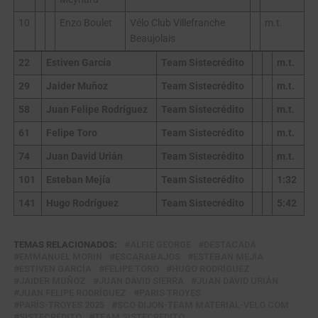
10
Enzo Boulet
Vélo Club Villefranche
m.t.
Beaujolais
22
Estiven García
Team Sistecrédito
m.t.
29
Jaider Muñoz
Team Sistecrédito
m.t.
58
Juan Felipe Rodríguez
Team Sistecrédito
m.t.
61
Felipe Toro
Team Sistecrédito
m.t.
74
Juan David Urián
Team Sistecrédito
m.t.
101
Esteban Mejía
Team Sistecrédito
1:32
141
Hugo Rodríguez
Team Sistecrédito
5:42
TEMAS RELACIONADOS:
ALFIE GEORGE
DESTACADA
EMMANUEL MORIN
ESCARABAJOS
ESTEBAN MEJÍA
ESTIVEN GARCÍA
FELIPE TORO
HUGO RODRÍGUEZ
JAIDER MUÑOZ
JUAN DAVID SIERRA
JUAN DAVID URIÁN
JUAN FELIPE RODRÍGUEZ
PARIS TROYES
PARÍS-TROYES 2025
SCO DIJON-TEAM MATERIAL-VELO.COM
SISTECRÉDITO
TEAM SISTECREDITO