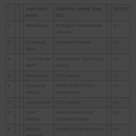
1
Juan David
Tudor Pro Cycling Team
3:57:02
Sierra
U23
2
Alfie George
SCO Dijon-Team Material-
m.t.
velo.com
3
Emmanuel
Van Rysel-Roubaix
m.t.
Morin
4
Thom van der
Development Team Picnic
m.t.
Werff
PostNL
5
Ronan Augé
CIC U Nantes
m.t.
6
Emmanuel
ARKEA-B&B HOTELS
m.t.
Houcou
Continentale
7
Justin Ducret
CIC U Nantes
m.t.
8
Oliver
Atom 6 Bikes-Decca
m.t.
Bleddyn
Continental Team
9
Maxime
Vendée U Pays de la Loire
m.t.
Meynard