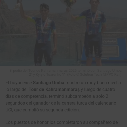
Santiago Mesa
(Anicolor) GANÓ en un
cerrado sprint la etapa
de la Vuelta a Portugal
2026 (Sines › Albufeira,
180.4 Kms)
#VamosEscarabajos
#CiclismoColombiano
El podio del Tour de Kahramanmaraş 2026 terminó con Santiago Umba
#Colombia
2° y Kyrylo Tsarenko 1°. (Foto © Solution Tech NIPPO Rali)
El boyacense
Santiago Umba
mostró un muy buen nivel a
lo largo del
Tour de Kahramanmaraş
y luego de cuatro
©️
@cyclingontnt
…
días de competencia, terminó subcampeón a solo 2
segundos del ganador de la carrera turca del calendario
UCI, que cumplió su segunda edición.
— Mundo Ciclístico (@mundociclistico)
August 7, 2026
Los puestos de honor los completaron su compañero de