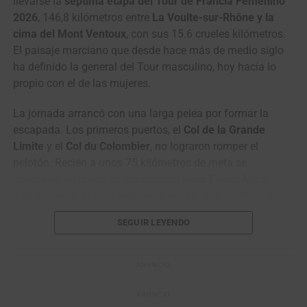
llevarse la
séptima etapa del Tour de Francia Femenino
28
Adrián
Gi Group Holding –
m.t.
2026
, 146,8 kilómetros entre
La Voulte-sur-Rhône y la
Bustamante
Simoldes – UDO
4
Adne van
Terengganu Cycling
0:37
cima del Mont Ventoux
, con sus 15.6 crueles kilómetros.
Engelen
Team
44
Jesús David
Efapel Cycling
m.t.
El paisaje marciano que desde hace más de medio siglo
Peña
5
Awet Aman
Istanbul Team
0:41
ha definido la general del Tour masculino, hoy hacía lo
6
Mathias
VC Fukuoka
0:57
propio con el de las mujeres.
Bregnhøj
La jornada arrancó con una larga pelea por formar la
7
Benjamín
Terengganu Cycling
1:43
escapada. Los primeros puertos, el
Col de la Grande
Prades
Team
Limite
y el
Col du Colombier
, no lograron romper el
8
Fergus
Terengganu Cycling
2:33
pelotón. Recién a unos 75 kilómetros de meta se
Browning
Team
consolidó un grupo de cabeza con
Idoia Eraso, Marit
9
Jo
Kinan Racing Team
2:36
Raaijmakers, Ruby Roseman-Gannon, Mia Griffin
y la
Hashikawa
antioqueña
Paula Patiño (Laboral Kutxa)
. El grupo fue
SEGUIR LEYENDO
creciendo hasta sacarle varios minutos al pelotón.
10
Gerard
VC Fukuoka
2:52
Ledesma
En el paso por el
Col de Suzette
, Roseman-Gannon se
ANUNCIO
llevó los puntos de montaña en juego. Pero la fuga era
Rui Oliveira, líder de la Vuelta a Portugal 2026. (Foto © UAE)
solo el aperitivo: los equipos de las favoritas apretaron
ANUNCIO