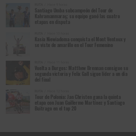
RUTA
Hace 9 horas
Rodrigues
Boavista
Kasia Niewiadoma se visitó de amarillo en el Mont Ventoux (Foto ©
Santiago Umba subcampeón del Tour de
A.S.O/Billy Ceusters)
Kahramanmaraş; su equipo ganó las cuatro
10
Daniel Cavia
Burgos Burpellet BH
0:22
etapas en disputa
Entonces contraatacó Niewiadoma y esa sí fue la
estocada real. Reusser y Vollering se miraron, ninguna
RUTA
Hace 10 horas
Kasia Niewiadoma conquista el Mont Ventoux y
quiso asumir la persecución. Ese instante de duda les
se viste de amarillo en el Tour Femenino
costaría el amarillo. La polaca no volvió a mirar atrás. A 8
kilómetros ya sacaba varios segundos; a 5,5 superaba el
minuto.
RUTA
Hace 11 horas
Vuelta a Burgos: Matthew Brennan consigue su
segunda victoria y Felix Gall sigue líder a un día
Niewiadoma cruzó la meta en solitario, su primera victoria
del final
de etapa en un Tour de Francia a pesar de su idílica
relación con el Tour de France Femmes: tercera en 2022,
RUTA
Hace 12 horas
Tour de Polonia: Jan Christen gana la quinta
2023, 2025 y gran campeona en 2024. Vollering entró
etapa con Juan Guillermo Martínez y Santiago
segunda a 1:16 tras descolgar a Reusser en el tramo final.
Buitrago en el top 20
La campeona mundial de CRI terminó cuarta, superada
también por una resucitada Elisa Longo Borghini.
Por Colombia
, la antioqueña Paula Patiño fue