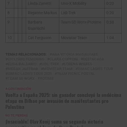
7
Linda Zanetti
Uno-X Mobility
0:20
8
Riejanne Markus
Lidl-Trek
0:20
9
Barbara
Team SD Worx-Protime
0:38
Guarischi
10
Cat Ferguson
Movistar Team
1:04
TEMAS RELACIONADOS:
ANA VITÓRIA MAGALHAES
CICLISMO FEMENINO
CLARA COPPONI
DESTACADA
ELISA BALSAMO
LIDL-TREK
LORENA WIEBES
MEGAN JASTRAB
MOVISTAR TEAM
SIMAC LADIES TOUR
SIMAC LADIES TOUR 2025
TEAM PICNIC POSTNL
TEAM SD WORX - PROTIME
A CONTINUACIÓN
Vuelta a España 2025: sin ganador concluyó la undécima
etapa en Bilbao por invasión de manifestantes pro
Palestina
NO TE PIERDAS
¡Insaciable! Olav Kooij suma su segunda victoria