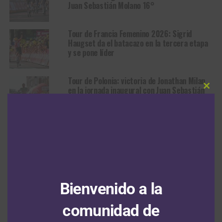
Juan Sebastián Molano 16°
Tour de Francia Femenino 2026: Sigrid
Haugset da el batacazo en la tercera etapa
y se pone líder
Tour de Polonia: victoria de Jonathan Milan
en la jornada inaugural con Juan Sebastián
Clos
Molano en el top 5
this
modu
RUTA
Demi Vollering gana en Beaujolais
y aprieta la general del Tour de
Bienvenido a la
Francia Femenino
comunidad de
Publicado
Hace 9 horas
el
5 agosto, 2026