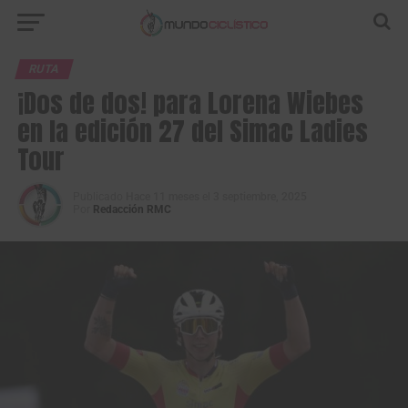
RUTA
¡Dos de dos! para Lorena Wiebes
en la edición 27 del Simac Ladies
Tour
Publicado
Hace 11 meses
el
3 septiembre, 2025
Por
Redacción RMC