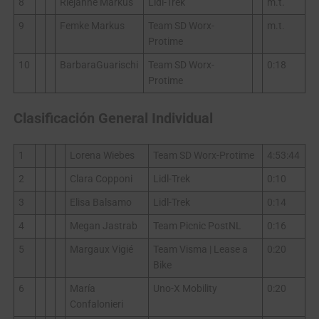
8
Riejanne Markus
Lidl-Trek
m.t.
9
Femke Markus
Team SD Worx-
m.t.
Protime
10
BarbaraGuarischi
Team SD Worx-
0:18
Protime
Clasificación General Individual
1
Lorena Wiebes
Team SD Worx-Protime
4:53:44
2
Clara Copponi
Lidl-Trek
0:10
3
Elisa Balsamo
Lidl-Trek
0:14
4
Megan Jastrab
Team Picnic PostNL
0:16
5
Margaux Vigié
Team Visma | Lease a
0:20
Bike
6
María
Uno-X Mobility
0:20
Confalonieri