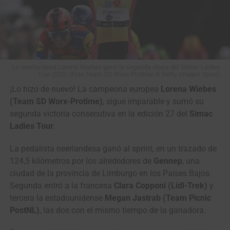
La neerlandesa Lorena Wiebes ganó la segunda etapa del Simac Ladies
Tour 2025. (Foto Team SD Worx-Protime © Getty Images Sport)
¡Lo hizo de nuevo! La campeona europea
Lorena Wiebes
(Team SD Worx-Protime)
, sigue imparable y sumó su
segunda victoria consecutiva en la edición 27 del
Simac
Ladies Tour
.
La pedalista neerlandesa ganó al sprint, en un trazado de
124,5 kilómetros por los alrededores de
Gennep
, una
ciudad de la provincia de Limburgo en los Países Bajos.
Segunda entró a la francesa
Clara Copponi (Lidl-Trek)
y
tercera la estadounidense
Megan Jastrab (Team Picnic
PostNL)
, las dos con el mismo tiempo de la ganadora.