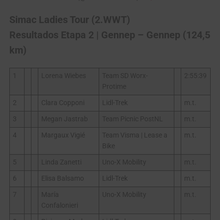
Simac Ladies Tour (2.WWT)
Resultados Etapa 2 | Gennep – Gennep (124,5
km)
1
Lorena Wiebes
Team SD Worx-
2:55:39
Protime
2
Clara Copponi
Lidl-Trek
m.t.
3
Megan Jastrab
Team Picnic PostNL
m.t.
4
Margaux Vigié
Team Visma | Lease a
m.t.
Bike
5
Linda Zanetti
Uno-X Mobility
m.t.
6
Elisa Balsamo
Lidl-Trek
m.t.
7
María
Uno-X Mobility
m.t.
Confalonieri