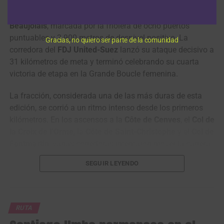
imponerse en la quinta etapa, una exigente jornada
de
140 kilómetros entre Mâcon y Belleville-en-
Beaujolais
, marcada por la friolera de ocho puertos
puntuables y 2.900 metros de desnivel positivo. La
Gracias, no quiero ser parte de la comunidad
corredora del
FDJ United-Suez
lanzó su ataque decisivo a
31 kilómetros de meta y terminó celebrando su cuarta
victoria de etapa en la Grande Boucle femenina.
La fracción, considerada una de las más duras de esta
edición, se corrió a un ritmo intenso desde los primeros
kilómetros. En los ascensos a la
Côte de Cenves
, el
Col de
la Croix de l’Orme
, la
Côte de Saint-Christophe
y el
Col de
Fontmartin
, varias corredoras intentaron mover la carrera,
mientras
Puck Pieterse
sumaba puntos importantes para
SEGUIR LEYENDO
consolidarse con el maillot de la montaña.
La fuga del día quedó conformada por 19 corredoras,
entre ellas
Antonia Niedermaier
,
Dominika
RUTA
Wlodarczyk
,
Juliette Berthet
,
Franziska Koch
,
Liane