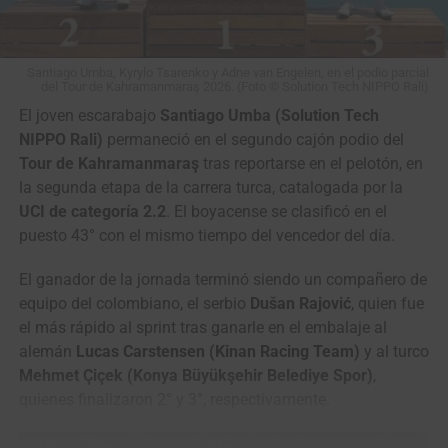
El momento clave llegó en el
Col de Durbize
, donde el
trabajo de
Évita Muzic
y
Célia Gery
preparó el ataque de
Santiago Umba, Kyrylo Tsarenko y Adne van Engelen, en el podio parcial
del Tour de Kahramanmaraş 2026. (Foto © Solution Tech NIPPO Rali)
Vollering a 700 metros de la cima. Solo
Marlen
Reusser
,
Katarzyna Niewiadoma-Phinney
e
Isabella
El joven escarabajo
Santiago Umba (Solution Tech
Holmgren
pudieron seguir el movimiento, mientras la
NIPPO Rali)
permaneció en el segundo cajón podio del
campeona defensora
Pauline Ferrand-Prévot
,
Cédrine
Tour de Kahramanmaraş
tras reportarse en el pelotón, en
Kerbaol
y
Anna van der Breggen
cedieron terreno y
la segunda etapa de la carrera turca, catalogada por la
quedaron fuera de la pelea por la etapa y salvo milagrosa
UCI de categoría 2.2
. El boyacense se clasificó en el
remontada de la lucha por el podio general.
puesto 43° con el mismo tiempo del vencedor del día.
En el último ascenso del día, el
Mont Brouilly
, Vollering
El ganador de la jornada terminó siendo un compañero de
volvió a acelerar y solo Reusser y Niewiadoma resistieron
equipo del colombiano, el serbio
Dušan Rajović
, quien fue
su ofensiva. Las tres llegaron a disputar la victoria, con la
el más rápido al sprint tras ganarle en el embalaje al
neerlandesa imponiéndose al sprint por delante de la líder
alemán
Lucas Carstensen (Kinan Racing Team)
y al turco
suiza, que mantuvo el maillot amarillo con 12 segundos
Mehmet Çiçek (Konya Büyükşehir Belediye Spor)
,
de ventaja sobre Vollering y 1:17 sobre la polaca.
quienes finalizaron 2° y 3°, respectivamente.
Niedermaier, gran protagonista de la fuga, ascendió al
cuarto lugar de la general y se quedó con el maillot