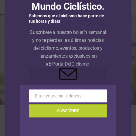
Mundo Ciclístico.
Por
Sergio Urrego Pedraza
Sabemos que el ciclismo hace parte de
tus horas y dias!
Suscribete a nuestro boletín semanal
y no te pierdas las últimas noticias
del ciclismo, eventos, productos y
lanzamientos exclusivos en
#ElPortalDelCiclismo
Enter your email address
Email
La neerlandesa Demi Vollering ganó la quinta etapa del Tour de Francia
SUBSCRIBE
Femenino 2026 (Foto©A.S.O./Billy Ceusters)
L
a neerlandesa
Demi Vollering
volvió a levantar los
brazos en el
Tour de Francia Femenino 2026
tras