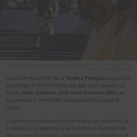
En lo relacionado con la clasificación general, los
hombres del equipo italiano
Solution Tech NIPPO Rali
1
Demi Vollering
FDJ United – SUEZ
3:53:54
siguen dominando con el ucraniano
Kyrylo Tsarenko
de
2
Marlen Reusser
Movistar Team
m.t.
primero, escoltado muy de cerca por su compañero de
3
Kasia
CANYON//SRAM
m.t.
equipo, el colombiano
Santiago Umba
.
Niewiadoma
La
carrera turca del calendario UCI
continuará este
4
Dominika
UAE Team L’IMAD
0:45
jueves con el
tercer y penúltimo capítulo
, una etapa de
Włodarczyk
135,3 kilómetros que llevará a los pedalistas desde Eshab
El danés Julius Johansen ganó el prólogo de la Vuelta a Portugal 2026.
5
Isabella
Lidl – Trek
0:45
(Foto © Volta a Portugal)
Kehf Cave hasta la localidad de Başkonuş Yaylası, en un
Holmgren
La edición número 87 de la
Vuelta a Portugal
arrancó con
final picando ligeramete hacia arriba.
6
Antonia
CANYON//SRAM
0:45
un prólogo de 6,5 kilómetros que dejó como ganador al
Niedermaier
danés
Julius Johansen (UAE Team Emirates-XRG)
, en
una jornada al cronómetro disputada en la ciudad de
7
Nienke Vinke
Team SD Worx –
1:12
Lisboa.
Protime
8
Femke de Vries
Team Visma | Lease a
1:12
El corredor escandibavo firmó el triunfo con un tiempo de
Bike
7 minutos y 12 segundos y se convirtió en el primer líder
9
Niamh Fisher-
Human Powered Health
1:12
de la carrera portuguesa, superando por 4 segundos a su