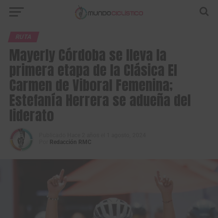
RUTA
Mayerly Córdoba se lleva la
primera etapa de la Clásica El
Carmen de Viboral Femenina;
Estefanía Herrera se adueña del
liderato
Publicado
Hace 2 años
el
1 agosto, 2024
Por
Redacción RMC