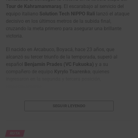
Tour de Kahramanmaraş
. El escarabajo al servicio del
equipo italiano
Solution Tech NIPPO Rali
lanzó el ataque
decisivo en los últimos metros de la subida final,
cruzando la meta primero para asegurar una brillante
victoria.
El nacido en Arcabuco, Boyacá, hace 23 años, que
alcanzó su tercer triunfo de la temporada, superó al
español
Benjamín Prades (VC Fukuoka)
y a su
compañero de equipo
Kyrylo Tsarenko
, quienes
El equipo NU Colombia se destacó en la Vuelta a Colombia 2025. (Foto
Anderson Bonilla © RMC)
ingresaron en la segunda y tercera posición,
respectivamente.
La clasificación general tendrá su primer examen de alta
En lo relacionado con la clasificación general, los
montaña el miércoles 12 de agosto, con
164,7 kilómetros entre
SEGUIR LEYENDO
hombres del equipo italiano
Solution Tech NIPPO Rali
Ibagué y el Alto El Sifón
, después de pasar por Alvarado,
siguen dominando sin afugias con el ucraniano
Kyrylo
Venadillo, Lérida, Armero, Líbano y Murillo. Al día siguiente, el
Tsarenko
de primero, escoltado muy de cerca por su
pelotón partirá desde
Manizales hacia Jericó
, en una jornada de
compañero de equipo, el colombiano
Santiago Umba
,
161,1 kilómetros que trasladará la carrera del Eje Cafetero a
RUTA
quien quedó a solo 2 segundos.
Antioquia.