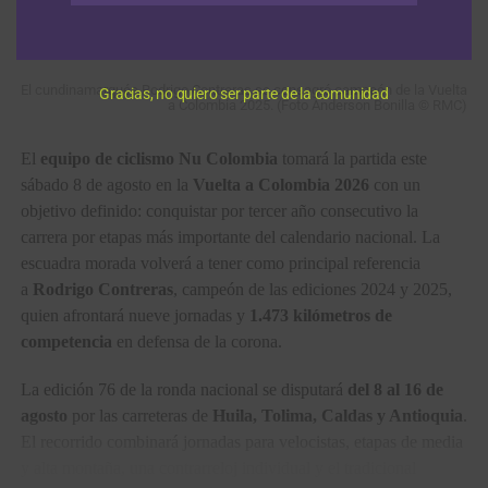
Publicado
Hace 5 horas
el
6 agosto, 2026
Por
Redacción RMC
El cundinamarqués Rodrigo Contreras se consagró campeón de la Vuelta
Gracias, no quiero ser parte de la comunidad
a Colombia 2025. (Foto Anderson Bonilla © RMC)
El
equipo de ciclismo Nu Colombia
tomará la partida este
sábado 8 de agosto en la
Vuelta a Colombia 2026
con un
objetivo definido: conquistar por tercer año consecutivo la
carrera por etapas más importante del calendario nacional. La
escuadra morada volverá a tener como principal referencia
a
Rodrigo Contreras
, campeón de las ediciones 2024 y 2025,
quien afrontará nueve jornadas y
1.473 kilómetros de
competencia
en defensa de la corona.
La edición 76 de la ronda nacional se disputará
del 8 al 16 de
agosto
por las carreteras de
Huila, Tolima, Caldas y Antioquia
.
El recorrido combinará jornadas para velocistas, etapas de media
y alta montaña, una contrarreloj individual y el tradicional