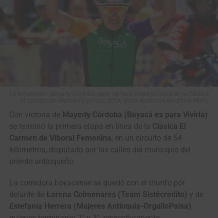
La boyacense Mayerly Córdoba ganó primera etapa en línea de la Clásica
El Carmen de Viboral Femenina 2024. (Foto Anderson Bonilla © RMC)
Con victoria de
Mayerly Córdoba (Boyacá es para Vivirla)
se terminó la primera etapa en línea de la
Clásica El
Carmen de Viboral Femenina
, en un circuito de 54
kilómetros, disputado por las calles del municipio del
oriente antioqueño.
La corredora boyacense se quedó con el triunfo por
delante de
Lorena Colmenares (Team Sistécredito)
y de
Estefanía Herrera (Mujeres Antioquia-OrgulloPaisa)
,
quienes terminaron 2° y 3°, respectivamente.