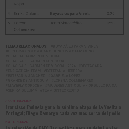
Rojas
4
Serika Gulumá
Boyacá es para Vivirla
0:29
5
Lorena
Team Sistecrédito
0:50
Colmenares
TEMAS RELACIONADOS:
BOYACÁ ES PARA VIVIRLA
CICLISMO COLOMBIANO
CICLISMO FEMENINO
CLÁSICA CARMEN DE VIBORAL
CLÁSICA EL CARMEN DE VIBORAL
CLÁSICA EL CARMEN DE VIBORAL 2024
DESTACADA
ENEICAT CM TEAM
ESTEFANIA HERRERA
ESTEFANÍA SANCHEZ
GABRIELA LÓPEZ
GRANDE DE ANTIOQUIA
LORENA COLMENARES
MAYERLY CÓRDOBA
MUJERES ANTIOQUIA - ORGULLO PAISA
SERIKA GULUMÁ
TEAM SISTECREDITO
A CONTINUACIÓN
Francisco Peñuela gana la séptima etapa de la Vuelta a
Portugal; Diego Camargo cada vez más cerca del podio
NO TE PIERDAS
La selección de BMX Racing lista para su debut en los