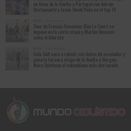
en línea de la Vuelta a Portugal con Adrián
10
Gerard
VC Fukuoka
2:52
Bustamante y Jesús David Peña en el top 15
Ledesma
Volta a Portugal em Bicicleta (2.1)
Resultados Etapa 1 | Lourinhã – Sintra (157,1
RUTA
Hace 8 horas
Tour de Francia Femenino: Kim Le Court se
km)
impone en la sexta etapa y Marlen Reusser
salva el liderato
1
Francisco
Team Tavira / Crédito
3:39:08
RUTA
Hace 9 horas
Campos
Agrícola
Felix Gall saca a relucir sus dotes de escalador y
gana la tercera etapa de la Vuelta a Burgos;
2
Daniel Cavia
Burgos Burpellet BH
m.t.
Nairo Quintana el colombiano más destacado
3
Miguel
Team Tavira / Crédito
m.t.
Salgueiro
Agrícola
4
Rui Oliveira
UAE Team Emirates-XRG
0:02
5
Axel van der
Euskaltel-Euskadi
+ 02
Tuuk
6
Tomas
Aviludo – Louletano –
0:02
Contte
Loulé
7
Fabio Costa
Feira dos Sofás –
0:02