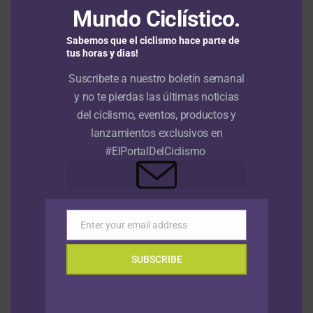
general del Tour de Francia Femenino
Mundo Ciclístico.
Sabemos que el ciclismo hace parte de
tus horas y dias!
Tour de Francia Femenino: Marlen Reusser
se impone en la crono y se viste de amarillo
Suscribete a nuestro boletín semanal
y no te pierdas las últimas noticias
del ciclismo, eventos, productos y
Tour de Francia Femenino 2026: Sigrid
lanzamientos exclusivos en
Haugset da el batacazo en la tercera etapa
y se pone líder
#ElPortalDelCiclismo
Enter your email address
RUTA
Email
Nu Colombia, por el triplete de la
SUBSCRIBE
Vuelta a Colombia con Rodrigo
Contreras