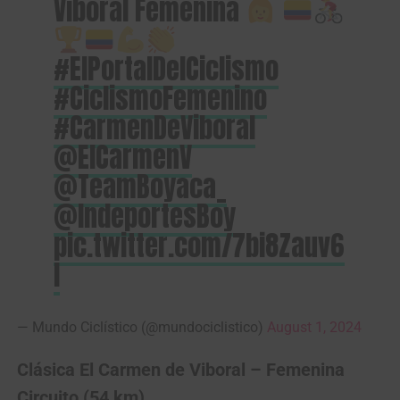
Viboral Femenina
#ElPortalDelCiclismo
#CiclismoFemenino
#CarmenDeViboral
@ElCarmenV
@TeamBoyaca_
@IndeportesBoy
pic.twitter.com/7bi8Zauv6
I
— Mundo Ciclístico (@mundociclistico)
August 1, 2024
Clásica El Carmen de Viboral – Femenina
Circuito (54 km)