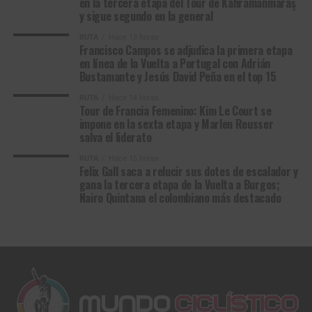
en la tercera etapa del Tour de Kahramanmaraş
Prades
Team
y sigue segundo en la general
8
Fergus
Terengganu Cycling
2:33
RUTA
Hace 13 horas
Browning
Team
Francisco Campos se adjudica la primera etapa
Francisco Campos, ganador de la primera etapa en línea de la Vuelta a
en línea de la Vuelta a Portugal con Adrián
9
Jo Hashikawa
Kinan Racing Team
2:36
Portugal 2026. (Foto © Volta a Portugal)
Bustamante y Jesús David Peña en el top 15
10
Gerard
VC Fukuoka
2:52
RUTA
Hace 14 horas
Ledesma
Volta a Portugal em Bicicleta (2.1)
Tour de Francia Femenino: Kim Le Court se
impone en la sexta etapa y Marlen Reusser
Resultados Etapa 1 | Lourinhã – Sintra (157,1
salva el liderato
km)
RUTA
Hace 15 horas
Felix Gall saca a relucir sus dotes de escalador y
gana la tercera etapa de la Vuelta a Burgos;
1
Francisco
Team Tavira / Crédito
3:39:08
Nairo Quintana el colombiano más destacado
Campos
Agrícola
2
Daniel Cavia
Burgos Burpellet BH
m.t.
3
Miguel
Team Tavira / Crédito
m.t.
Salgueiro
Agrícola
4
Rui Oliveira
UAE Team Emirates-XRG
0:02
5
Axel van der
Euskaltel-Euskadi
+ 02