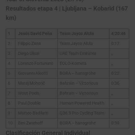
Resultados etapa 4 | Ljubljana – Kobarid (167
km)
1
Jesús David Peña
Team Jayco AlUla
4:20:46
2
Filippo Zana
Team Jayco AlUla
0:17
3
Diego Ulissi
UAE Team Emirates
,,
4
Lorenzo Fortunato
EOLO-Kometa
,,
5
Giovanni Aleotti
BORA – hansgrohe
0:22
6
Matej Mohorič
Bahrain – Victorious
0:36
7
Wout Poels
Bahrain – Victorious
,,
8
Paul Double
Human Powered Health
,,
9
Matteo Badilatti
Q36.5 Pro Cycling Team
,,
10
Ben Zwiehoff
BORA – hansgrohe
0:39
Clasificación General Individual