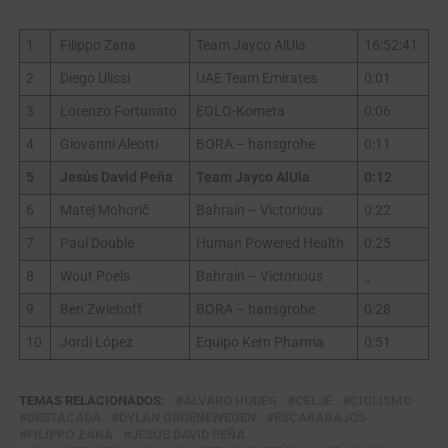
1
Filippo Zana
Team Jayco AlUla
16:52:41
2
Diego Ulissi
UAE Team Emirates
0:01
3
Lorenzo Fortunato
EOLO-Kometa
0:06
4
Giovanni Aleotti
BORA – hansgrohe
0:11
5
Jesús David Peña
Team Jayco AlUla
0:12
6
Matej Mohorič
Bahrain – Victorious
0:22
7
Paul Double
Human Powered Health
0:25
8
Wout Poels
Bahrain – Victorious
,,
9
Ben Zwiehoff
BORA – hansgrohe
0:28
10
Jordi López
Equipo Kern Pharma
0:51
TEMAS RELACIONADOS:
ÁLVARO HODEG
CELJE
CICLISMO
DESTACADA
DYLAN GROENEWEGEN
ESCARABAJOS
FILIPPO ZANA
JESÚS DAVID PEÑA