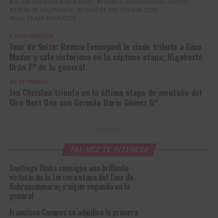
JUAN SEBASTÁN MOLANO
TEAM BIKEEXCHANGE JAYCO
TOUR DE ESLOVENIA
TOUR DE ESLOVENIA 2023
UAE TEAM EMIRATES
A CONTINUACIÓN
Tour de Suiza: Remco Evenepoel le rinde tributo a Gino
Mader y sale victorioso en la séptima etapa; Rigoberto
Urán 7° de la general
NO TE PIERDAS
Jan Christen triunfa en la última etapa de montaña del
Giro Next Gen con Germán Dario Gómez 6°
ANUNCIO
TAL VEZ TE INTERESE
Santiago Umba consigue una brillante
victoria en la tercera etapa del Tour de
Kahramanmaraş y sigue segundo en la
general
Francisco Campos se adjudica la primera