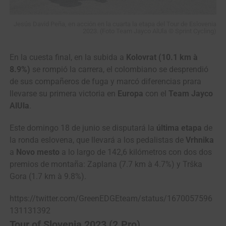
Jesús David Peña, en acción en la cuarta la etapa del Tour de Eslovenia
2023. (Foto Team Jayco AlUla © Sprint Cycling)
En la cuesta final, en la subida a
Kolovrat (10.1 km à
8.9%)
se rompió la carrera, el colombiano se desprendió
de sus compañeros de fuga y marcó diferencias prara
llevarse su primera victoria en
Europa
con el
Team Jayco
AlUla
.
Este domingo 18 de junio se disputará la
última etapa
de
la ronda eslovena, que llevará a los pedalistas de
Vrhnika
a
Novo mesto
a lo largo de 142,6 kilómetros con dos dos
premios de montaña: Zaplana (7.7 km à 4.7%) y Trška
Gora (1.7 km à 9.8%).
https://twitter.com/GreenEDGEteam/status/1670057596
131131392
Tour of Slovenia 2023 (2.Pro)