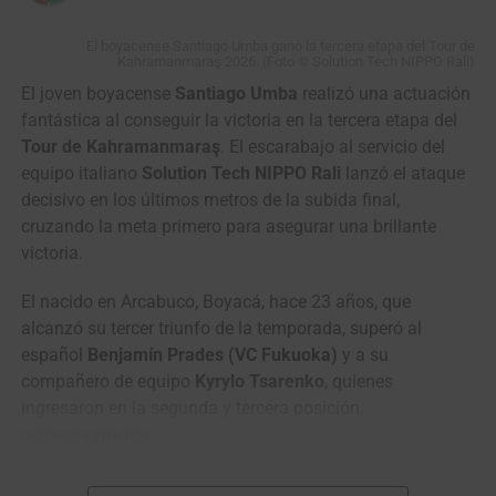
largo de esta edición.
El boyacense Santiago Umba ganó la tercera etapa del Tour de
Kahramanmaraş 2026. (Foto © Solution Tech NIPPO Rali)
El joven boyacense
Santiago Umba
realizó una actuación
fantástica al conseguir la victoria en la tercera etapa del
Tour de Kahramanmaraş
. El escarabajo al servicio del
equipo italiano
Solution Tech NIPPO Rali
lanzó el ataque
decisivo en los últimos metros de la subida final,
cruzando la meta primero para asegurar una brillante
victoria.
El nacido en Arcabuco, Boyacá, hace 23 años, que
alcanzó su tercer triunfo de la temporada, superó al
español
Benjamín Prades (VC Fukuoka)
y a su
compañero de equipo
Kyrylo Tsarenko
, quienes
El equipo NU Colombia se destacó en la Vuelta a Colombia 2025. (Foto
Anderson Bonilla © RMC)
ingresaron en la segunda y tercera posición,
respectivamente.
La clasificación general tendrá su primer examen de alta
En lo relacionado con la clasificación general, los
montaña el miércoles 12 de agosto, con
164,7 kilómetros entre