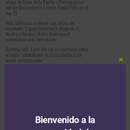
etapa en línea de la Vuelta a Portugal con
Adrián Bustamante y Jesús David Peña en el
top 15
Felix Gall saca a relucir sus dotes de
escalador y gana la tercera etapa de la
Vuelta a Burgos; Nairo Quintana el
colombiano más destacado
Ranking UCI: Egan Bernal se mantiene como
el mejor colombiano en el escalafón tras
nueva actualización
Clos
this
Julius Johansen sale victorioso en el prólogo
modu
de la Vuelta a Portugal; Adrián Bustamante
el mejor colombiano
Santiago Umba permanece en el segundo
cajón del podio en el Tour de Kahramanmaraş
tras la segunda jornada
Bienvenido a la
RUTA