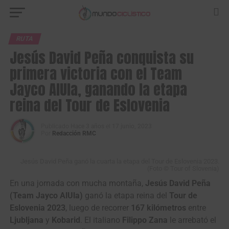
RUTA
Jesús David Peña conquista su
primera victoria con el Team
Jayco AlUla, ganando la etapa
reina del Tour de Eslovenia
Publicado
Hace 3 años
el
17 junio, 2023
Por
Redacción RMC
Jesús David Peña ganó la cuarta la etapa del Tour de Eslovenia 2023.
(Foto © Tour of Slovenia)
En una jornada con mucha montaña,
Jesús David Peña
(Team Jayco AlUla)
ganó la etapa reina del
Tour de
Eslovenia 2023
, luego de recorrer
167 kilómetros
entre
Ljubljana
y
Kobarid
. El italiano
Filippo Zana
le arrebató el