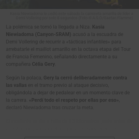
entrando en la fase final todos fueron neutralizados.
Kasia Niewiadoma le cedió este sábado la camiseta amarilla de líder a
Demi Vollering por solo 8 segundos (Foto © A.S.O/Gaetan Flamme)
La ronda colombiana vivirá su segunda jornada este
domingo desde el
Parque Arqueológico de San Agustín
La polémica se tomó la llegada a Niza.
Kasia
para disputar una etapa de 169.9 kilómetros con final en
Niewiadoma (Canyon-SRAM)
acusó a la escuadra de
Garzón, recorriendo Pitalito, Timaná, Altamira y Gigante
Demi Vollering de recurrir a «tácticas infantiles» para
antes de regresar a la capital diocesana del Huila.
arrebatarle el maillot amarillo en la octava etapa del Tour
de Francia Femenino, señalando directamente a su
Vuelta a Colombia (2.2)
compañera
Célia Gery
.
Resultados Etapa 1 | Neiva – Pitalito (187 km)
Según la polaca,
Gery la cerró deliberadamente contra
las vallas
en el tramo previo al ataque decisivo,
1
Wilmar Paredes
Team Medellín –
4:52:52
obligándola a dejar de pedalear en un momento clave de
EPM
la carrera.
«Perdí todo el respeto por ellas por eso»
,
2
Kevin Castillo
Orgullo Paisa
m.t.
declaró Niewiadoma tras cruzar la meta.
3
Brandon Vega
GW Erco
m.t.
El incidente se dio a falta de 6,3 kilómetros, justo antes de
SportFitness
que Vollering lanzara el ataque que le devolvería el
4
Juan Diego Hoyos
Team Sistecrédito
m.t.
liderato de la general.
Niewiadoma incluso buscó a Gery