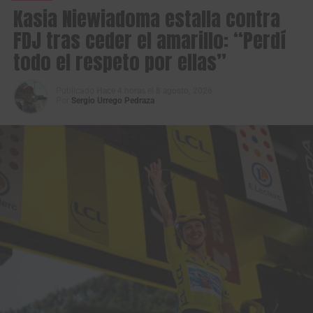
Kasia Niewiadoma estalla contra
FDJ tras ceder el amarillo: “Perdí
todo el respeto por ellas”
Publicado
Hace 4 horas
el
8 agosto, 2026
Por
Sergio Urrego Pedraza
Los protagonistas de la fuga en primera etapa de la Vuelta a Colombia
Sistecrédito 2026. (Foto Anderson Bonilla © RMC)
La primera fuga de la carrera la animaron
Jimmy
Montenegro
(Best PC),
Fredd Matute
(4WD Rentacar),
Jhon Fredy Ávila
(Fuerzas Armadas),
Emmanuel Perez
(FTB Celucambio),
David Vásquez
(FTB Celucambio),
Diego Benavides
(Gobernación Putumayo),
Bernardo
Bermeo
(Gobernación del Putumayo),
Jhonatan Restrepo
(Orgullo Paisa) y
Edwin Patiño
(EBSA), pero pasando