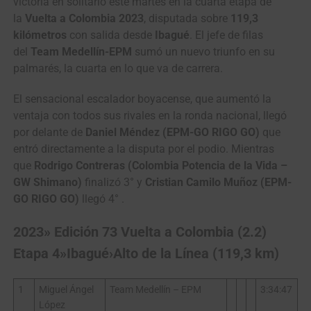
victoria en solitario este martes en la cuarta etapa de
la
Vuelta a Colombia 2023
, disputada sobre
119,3
kilómetros
con salida desde
Ibagué
. El jefe de filas
del
Team Medellín-EPM
sumó un nuevo triunfo en su
palmarés, la cuarta en lo que va de carrera.
El sensacional escalador boyacense, que aumentó la
ventaja con todos sus rivales en la ronda nacional, llegó
por delante de
Daniel Méndez (EPM-GO RIGO GO)
que
entró directamente a la disputa por el podio. Mientras
que
Rodrigo Contreras
(Colombia Potencia de la Vida –
GW Shimano)
finalizó 3° y
Cristian Camilo Muñoz (EPM-
GO RIGO GO)
llegó 4° .
2023» Edición 73 Vuelta a Colombia (2.2)
Etapa 4»Ibagué›Alto de la Línea (119,3 km)
1
Miguel Ángel
Team Medellín – EPM
3:34:47
López