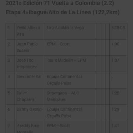
2021» Edición 71 Vuelta a Colombia (2.2)
Etapa 4»Ibagué›Alto de La Línea (122,2km)
1
Yesid Albeiro
Liro Alcaldía la Vega
3:38:08
Pira
2
Juan Pablo
EPM – Scott
1:00
Suarez
3
José Tito
Team Medellín – EPM
1:07
Hernández
4
Alexander Gil
Equipe Continental
,,
Orgullo Paisa
5
Didier
Supergiros – ALC
1:28
Chaparro
Manizales
6
Danny Osorio
Equipe Continental
1:29
Orgullo Paisa
7
Freddy Emir
EPM – Scott
1:41
Montaña