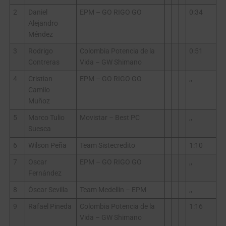
2
Daniel
EPM – GO RIGO GO
0:34
Alejandro
Méndez
3
Rodrigo
Colombia Potencia de la
0:51
Contreras
Vida – GW Shimano
4
Cristian
EPM – GO RIGO GO
,,
Camilo
Muñoz
5
Marco Tulio
Movistar – Best PC
,,
Suesca
6
Wilson Peña
Team Sistecredito
1:10
7
Oscar
EPM – GO RIGO GO
,,
Fernández
8
Óscar Sevilla
Team Medellín – EPM
,,
9
Rafael Pineda
Colombia Potencia de la
1:16
Vida – GW Shimano