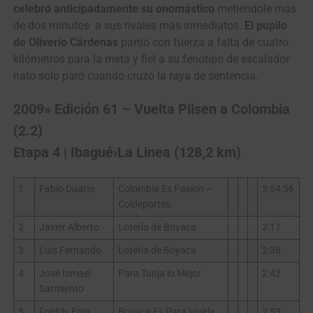
celebró anticipadamente su onomástico
metiéndole mas
de dos minutos a sus rivales más inmediatos.
El pupilo
de Oliverio Cárdenas
partió con fuerza a falta de cuatro
kilómetros para la meta y fiel a su fenotipo de escalador
nato solo paró cuando cruzó la raya de sentencia.
2009» Edición 61 – Vuelta Pilsen a Colombia
(2.2)
Etapa 4 | Ibagué›La Linea (128,2 km)
1
Fabio Duarte
Colombia Es Pasion –
3:54:56
Coldeportes
2
Javier Alberto
Lotería de Boyaca
2:17
3
Luis Fernando
Lotería de Boyaca
2:38
4
José Ismael
Para Tunja lo Mejor
2:42
Sarmiento
5
Freddy Emir
Boyaca Es Para Vivirla
2:53