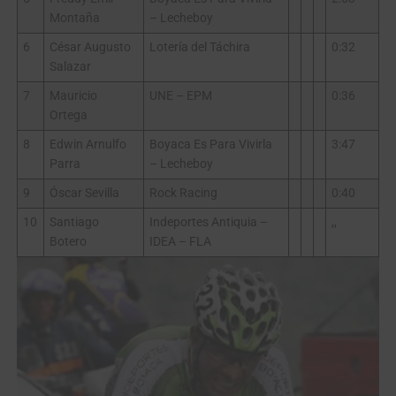
Montaña
– Lecheboy
6
César Augusto
Lotería del Táchira
0:32
Salazar
7
Mauricio
UNE – EPM
0:36
Ortega
8
Edwin Arnulfo
Boyaca Es Para Vivirla
3:47
Parra
– Lecheboy
9
Óscar Sevilla
Rock Racing
0:40
10
Santiago
Indeportes Antiquia –
,,
Botero
IDEA – FLA