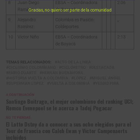
8
Juan Diego
EBSA – Coordinadora
2:06
Ramírez
de Boyacá
Gracias, no quiero ser parte de la comunidad
9
Alejandro
Colombia es Pasión-
,,
Ramírez
Coldeportes
10
Víctor Niño
EBSA – Coordinadora
2:13
de Boyacá
TEMAS RELACIONADOS:
ALTO DE LA LÍNEA
CICLISMO COLOMBIANO
CICLORETRO
DESTACADA
FABIO DUARTE
HERNÁN BUENAHORA
HISTORIA VUELTA A COLOMBIA
LÓPEZ
MIGUEL ÁNGEL
SUPERMAN LOPEZ
VUELTA A COLOMBIA
YESDID PIRA
A CONTINUACIÓN
Santiago Buitrago, el mejor colombiano del ranking UCI;
Remco Evenepoel se le acerca a Tadej Pogacar
NO TE PIERDAS
El Lotto Dstny da a conocer a sus ocho elegidos para el
Tour de Francia con Caleb Ewan y Victor Campenaerts
incluidos