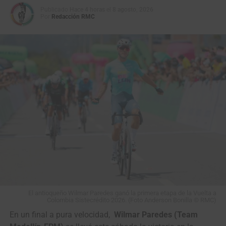
Publicado
Hace 4 horas
el
8 agosto, 2026
Por
Redacción RMC
El antioqueño Wilmar Paredes ganó la primera etapa de la Vuelta a
Colombia Sistecrédito 2026. (Foto Anderson Bonilla © RMC)
En un final a pura velocidad,
Wilmar Paredes (Team