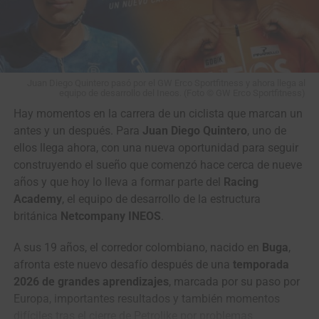
ciclismo de alto nivel
. Las imágenes de televisión
disponibles no muestran de forma clara una maniobra
irregular.
El caso quedará en manos de los comisarios de carrera,
aunque hasta el momento no se ha anunciado ninguna
Juan Diego Quintero pasó por el GW Erco Sportfitness y ahora llega al
equipo de desarrollo del Ineos. (Foto © GW Erco Sportfitness)
sanción.
Con la general reducida a solo 8 segundos
Wilmar Paredes, primer líder de la Vuelta a Colombia Sistecrédito 2026.
Hay momentos en la carrera de un ciclista que marcan un
entre Vollering y Niewiadoma
antes de la última etapa, la
(Foto Anderson Bonilla © RMC)
antes y un después. Para
Juan Diego Quintero
, uno de
polémica añade un capítulo más a uno de los Tours
ellos llega ahora, con una nueva oportunidad para seguir
Femeninos más disputados de los últimos años.
Clasificación General Individual
construyendo el sueño que comenzó hace cerca de nueve
años y que hoy lo lleva a formar parte del
Racing
It's going to be fiery in
1
Wilmar Paredes
Team Medellín –
4:52:42
Academy
, el equipo de desarrollo de la estructura
Nice tomorrow
EPM
británica
Netcompany INEOS
.
2
Kevin Castillo
Orgullo Paisa
0:04
A sus 19 años, el corredor colombiano, nacido en
Buga
,
Who will take victory at
3
Brandon Vega
GW Erco SportFitness
0:06
afronta este nuevo desafío después de una
temporada
the 2026 Tour de France
4
Juan Diego Hoyos
Team Sistecrédito
0:10
2026 de grandes aprendizajes
, marcada por su paso por
Europa, importantes resultados y también momentos
Femmes avec Zwift, Demi
5
Felipe Bravo
GW Erco SportFitness
0:10
difíciles tras el cierre de Petrolike por problemas