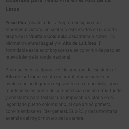
Colombia para Yesid Pira en el Alto de La
Línea
Yesid Pira
(Alcaldía de La Vega) consiguió una
fenomenal victoria en solitario este martes en la cuarta
etapa de la
Vuelta a Colombia
, desarrollada sobre 122
kilómetros entre
Ibagué
y el
Alto de La Línea
. El
formidable escalador boyacense, se convirtió de paso en
nuevo líder de la ronda nacional.
Pira
que en los últimos siete kilómetros de escalada al
Alto de La Línea
ejecutó un brutal ataque sobre sus
rivales que no lograron responder a su embestida, logró
mantenerse en punta de competencia con un ritmo fuerte
y constante para festejar una impecable victoria en el
legendario puerto colombiano, al que arribó primero,
convirtiéndose en líder general, Sub-23 y de la montaña,
además del mejor novato de la carrera.