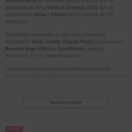
Medellín-EPM)
se llevó este sábado la victoria en la
primera etapa de la
Vuelta a Colombia 2026
, que se
disputó entre
Neiva
y
Pitalito
con un trayecto de 187
kilómetros.
El pedalista antioqueño le ganó con solvencia al
risaraldense
Kevin Castillo (Orgullo Paisa)
y al bogotano
Brandon Vega (GW Erco Sportfitness)
, quienes
terminaron 2° y 3°, respectivamente.
La carrera más importante del calendario nacional
arrancó con 150 pedalistas
, quienes tomaron la salida en
la capital del departamento del
Huila
. En los primeros
compases el grupo permaneció compacto hasta que se
presentaron los primeros ataques antes de llegar al
SEGUIR LEYENDO
municipio de
Garzón
.
RUTA