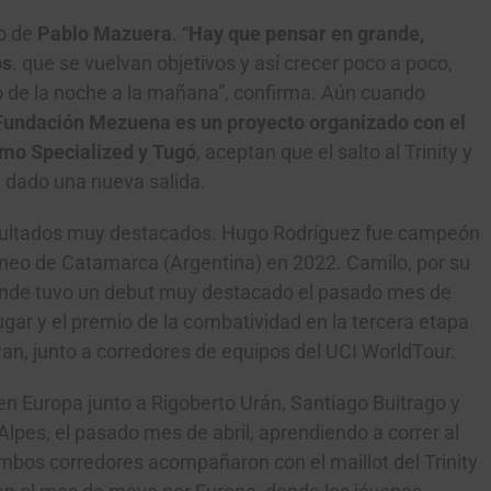
po de
Pablo Mazuera
. “
Hay que pensar en grande,
os
. que se vuelvan objetivos y así crecer poco a poco,
o de la noche a la mañana”, confirma. Aún cuando
Gracias, no quiero ser parte de la comunidad
undación Mezuena es un proyecto organizado con el
mo Specialized y Tugó
, aceptan que el salto al Trinity y
a dado una nueva salida.
 resultados muy destacados. Hugo Rodríguez fue campeón
rneo de Catamarca (Argentina) en 2022. Camilo, por su
 donde tuvo un debut muy destacado el pasado mes de
gar y el premio de la combatividad en la tercera etapa
wan, junto a corredores de equipos del UCI WorldTour.
 Europa junto a Rigoberto Urán, Santiago Buitrago y
lpes, el pasado mes de abril, aprendiendo a correr al
mbos corredores acompañaron con el maillot del Trinity