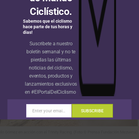
Ciclístico.
Sabemos que el ciclismo
hace parte de tus horas y
dias!
Suscribete a nuestro
boletín semanal y no te
pierdas las últimas
noticias del ciclismo,
eventos, productos y
lanzamientos exclusivos
en #ElPortalDelCiclismo
Enter your email address
SUBSCRIBE
Email
lo Gómez en acción con el Trinity Racing. (Foto © Prensa Fundación Mezuena)