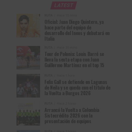
LATEST
RUTA
Hace 15 mins
Oficial: Juan Diego Quintero, ya
hace parte del equipo de
desarrollo del Ineos y debutará en
Italia
RUTA
Hace 35 mins
Tour de Polonia: Louis Barré se
lleva la sexta etapa con Juan
Guillermo Martínez en el top 15
RUTA
Hace 1 hora
Felix Gall se defiende en Lagunas
de Neila y se queda con el título de
la Vuelta a Burgos 2026
RUTA
Hace 2 horas
Arrancó la Vuelta a Colombia
Sistecrédito 2026 con la
presentación de equipos
RUTA
Hace 3 horas