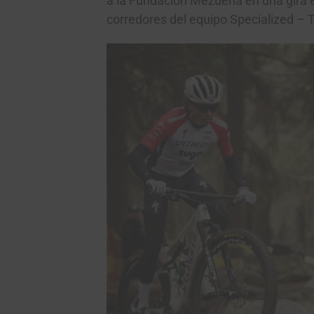
a la Fundación Mezuena en una gira 
corredores del equipo Specialized –