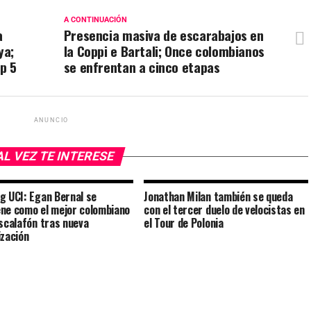
A CONTINUACIÓN
a
Presencia masiva de escarabajos en
ya;
la Coppi e Bartali; Once colombianos
op 5
se enfrentan a cinco etapas
ANUNCIO
AL VEZ TE INTERESE
g UCI: Egan Bernal se
Jonathan Milan también se queda
ne como el mejor colombiano
con el tercer duelo de velocistas en
escalafón tras nueva
el Tour de Polonia
ización