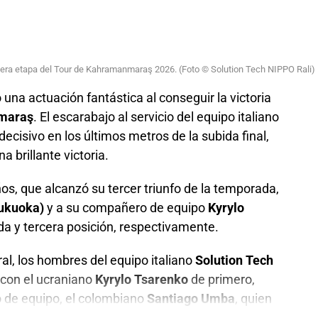
era etapa del Tour de Kahramanmaraş 2026. (Foto © Solution Tech NIPPO Rali)
 una actuación fantástica al conseguir la victoria
maraş
. El escarabajo al servicio del equipo italiano
decisivo en los últimos metros de la subida final,
 brillante victoria.
os, que alcanzó su tercer triunfo de la temporada,
ukuoka)
y a su compañero de equipo
Kyrylo
da y tercera posición, respectivamente.
ral, los hombres del equipo italiano
Solution Tech
 a Colombia 2025. (Foto Anderson Bonilla © RMC)
 con el ucraniano
Kyrylo Tsarenko
de primero,
 de equipo, el colombiano
Santiago Umba
, quien
men de alta montaña el miércoles 12 de agosto,