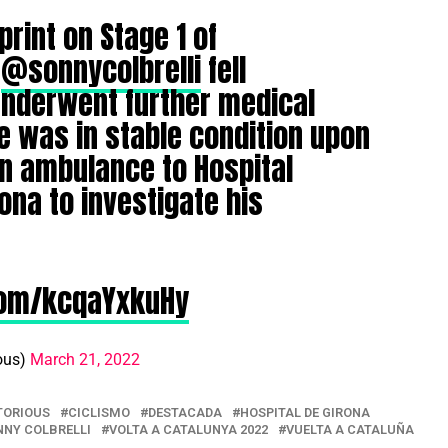
print on Stage 1 of
,
@sonnycolbrelli
fell
underwent further medical
e was in stable condition upon
an ambulance to Hospital
rona to investigate his
.com/kcqaYxkuHy
ous)
March 21, 2022
TORIOUS
CICLISMO
DESTACADA
HOSPITAL DE GIRONA
NNY COLBRELLI
VOLTA A CATALUNYA 2022
VUELTA A CATALUÑA