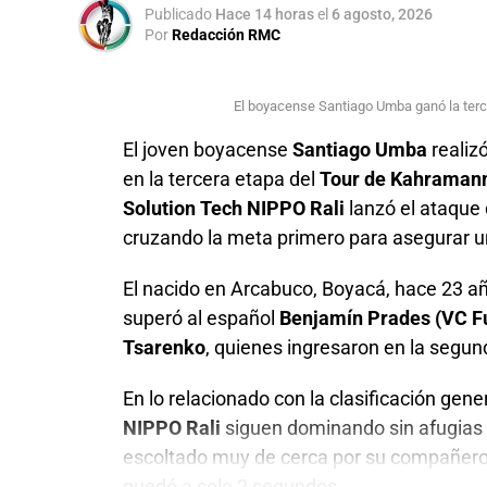
Publicado
Hace 14 horas
el
6 agosto, 2026
Por
Redacción RMC
El boyacense Santiago Umba ganó la terc
El joven boyacense
Santiago Umba
realizó
en la tercera etapa del
Tour de Kahraman
Solution Tech NIPPO Rali
lanzó el ataque 
cruzando la meta primero para asegurar una
El nacido en Arcabuco, Boyacá, hace 23 añ
superó al español
Benjamín Prades (VC F
Tsarenko
, quienes ingresaron en la segun
En lo relacionado con la clasificación gene
El equipo NU Colombia se destacó en la Vuelta
NIPPO Rali
siguen dominando sin afugias
escoltado muy de cerca por su compañero
La clasificación general tendrá su primer exa