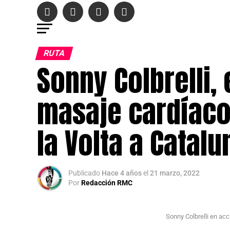
RUTA
Sonny Colbrelli, 
masaje cardíaco 
la Volta a Catalu
Publicado
Hace 4 años
el
21 marzo, 2022
Por
Redacción RMC
Sonny Colbrelli en acc