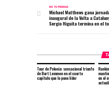
NO TE PIERDAS
Michael Matthews gana jornad
inaugural de la Volta a Catalun
Sergio Higuita termina en el t
T
Tour de Polonia: sensacional triunfo
Rankin
de Bart Lemmen en el cuarto
mantie
capítulo que lo pone líder
en el 
actual