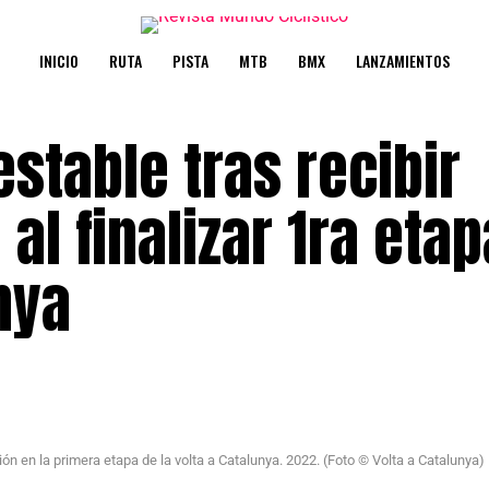
INICIO
RUTA
PISTA
MTB
BMX
LANZAMIENTOS
estable tras recibir
al finalizar 1ra eta
nya
ión en la primera etapa de la volta a Catalunya. 2022. (Foto © Volta a Catalunya)