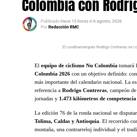
Colombia con Rodri
Publicado
Hace 13 horas
el
6 agosto, 2026
Por
Redacción RMC
El cundinamarqués Rodrigo Contreras se c
El
equipo de ciclismo Nu Colombia
tomará l
Colombia 2026
con un objetivo definido: con
más importante del calendario nacional. La e
referencia a
Rodrigo Contreras
, campeón de 
jornadas y
1.473 kilómetros de competencia
La edición 76 de la ronda nacional se disputa
Tolima, Caldas y Antioquia
. El recorrido co
montaña, una contrarreloj individual y el tradi