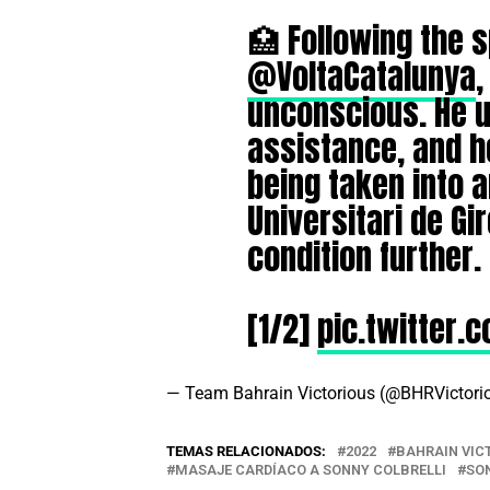
🏥 Following the s
@VoltaCatalunya
unconscious. He 
assistance, and h
being taken into 
Universitari de Gi
condition further.
[1/2]
pic.twitter
— Team Bahrain Victorious (@BHRVictori
TEMAS RELACIONADOS:
2022
BAHRAIN VIC
MASAJE CARDÍACO A SONNY COLBRELLI
SO