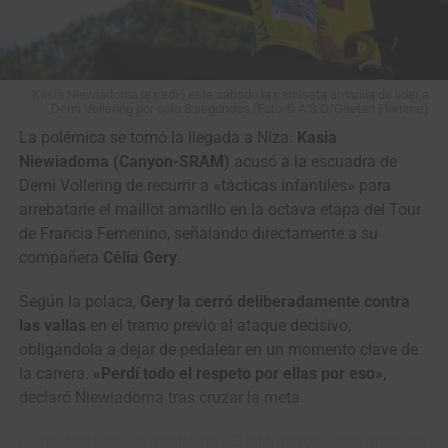
Bermeo
(Gobernación del Putumayo),
Jhonatan Restrepo
(Orgullo Paisa) y
Edwin Patiño
(EBSA), pero pasando
entrando en la fase final todos fueron neutralizados.
Kasia Niewiadoma le cedió este sábado la camiseta amarilla de líder a
Demi Vollering por solo 8 segundos (Foto © A.S.O/Gaetan Flamme)
La ronda colombiana vivirá su segunda jornada este
domingo desde el
Parque Arqueológico de San Agustín
La polémica se tomó la llegada a Niza.
Kasia
para disputar una etapa de 169.9 kilómetros con final en
Niewiadoma (Canyon-SRAM)
acusó a la escuadra de
Garzón, recorriendo Pitalito, Timaná, Altamira y Gigante
Demi Vollering de recurrir a «tácticas infantiles» para
antes de regresar a la capital diocesana del Huila.
arrebatarle el maillot amarillo en la octava etapa del Tour
de Francia Femenino, señalando directamente a su
Vuelta a Colombia (2.2)
compañera
Célia Gery
.
Resultados Etapa 1 | Neiva – Pitalito (187 km)
Según la polaca,
Gery la cerró deliberadamente contra
las vallas
en el tramo previo al ataque decisivo,
1
Wilmar Paredes
Team Medellín –
4:52:52
obligándola a dejar de pedalear en un momento clave de
EPM
la carrera.
«Perdí todo el respeto por ellas por eso»
,
2
Kevin Castillo
Orgullo Paisa
m.t.
declaró Niewiadoma tras cruzar la meta.
3
Brandon Vega
GW Erco
m.t.
El incidente se dio a falta de 6,3 kilómetros, justo antes de