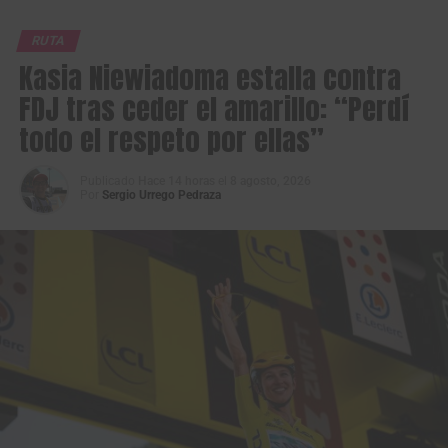
RUTA
Kasia Niewiadoma estalla contra
FDJ tras ceder el amarillo: “Perdí
todo el respeto por ellas”
Publicado
Hace 14 horas
el
8 agosto, 2026
Por
Sergio Urrego Pedraza
Los protagonistas de la fuga en primera etapa de la Vuelta a Colombia
Sistecrédito 2026. (Foto Anderson Bonilla © RMC)
La primera fuga de la carrera la animaron
Jimmy
Montenegro
(Best PC),
Fredd Matute
(4WD Rentacar),
Jhon Fredy Ávila
(Fuerzas Armadas),
Emmanuel Perez
(FTB Celucambio),
David Vásquez
(FTB Celucambio),
Diego Benavides
(Gobernación Putumayo),
Bernardo