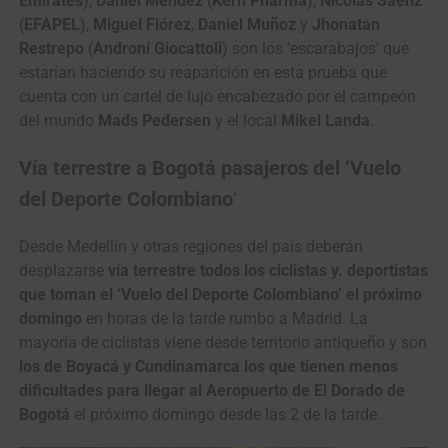
Emirates
),
Daniel Méndez
(
Kern Pharma
),
Nicolás Sáenz
(
EFAPEL
),
Miguel Flórez
,
Daniel Muñoz
y
Jhonatan
Restrepo
(
Androni Giocattoli
) son los ‘escarabajos’ que
estarían haciendo su reaparición en esta prueba que
cuenta con un cartel de lujo encabezado por el campeón
del mundo
Mads
Pedersen
y el local
Mikel Landa
.
Vía terrestre a Bogotá pasajeros del ‘Vuelo
del Deporte Colombiano
‘
Desde Medellín y otras regiones del país deberán
desplazarse
vía terrestre todos los ciclistas y. deportistas
que toman el ‘Vuelo del Deporte Colombiano’ el próximo
domingo
en horas de la tarde rumbo a Madrid. La
mayoría de ciclistas viene desde territorio antiqueño y son
los de Boyacá y Cundinamarca los que tienen menos
dificultades para llegar al Aeropuerto de El Dorado de
Bogotá
el próximo domingo desde las 2 de la tarde.