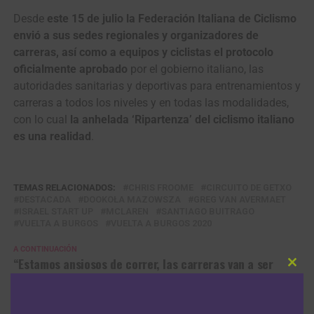
Desde
este 15 de julio la Federación Italiana de Ciclismo
envió a sus sedes regionales y organizadores de
carreras, así como a equipos y ciclistas el protocolo
oficialmente aprobado
por el gobierno italiano, las
autoridades sanitarias y deportivas para entrenamientos y
carreras a todos los niveles y en todas las modalidades,
con lo cual
la anhelada ‘Ripartenza’ del ciclismo italiano
es una realidad
.
TEMAS RELACIONADOS:
CHRIS FROOME
CIRCUITO DE GETXO
DESTACADA
DOOKOŁA MAZOWSZA
GREG VAN AVERMAET
ISRAEL START UP
MCLAREN
SANTIAGO BUITRAGO
VUELTA A BURGOS
VUELTA A BURGOS 2020
A CONTINUACIÓN
“Estamos ansiosos de correr, las carreras van a ser
Clos
seguidas y quiero llegar en buen nivel” José Tito
this
Hernández
modu