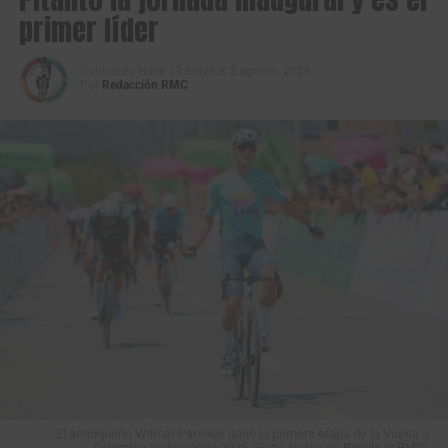
primer líder
Publicado
Hace 13 horas
el
8 agosto, 2026
Por
Redacción RMC
El antioqueño Wilmar Paredes ganó la primera etapa de la Vuelta a
Colombia Sistecrédito 2026. (Foto Anderson Bonilla © RMC)