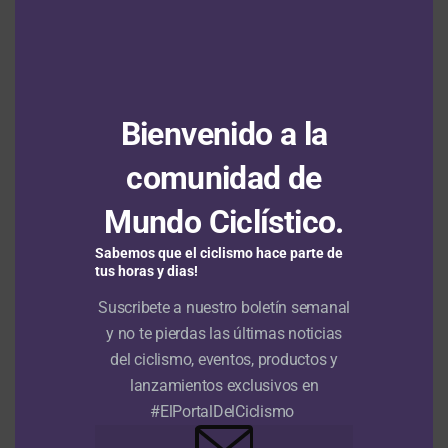
NO TE PIERDAS
“La idea es que este sea un buen año, a pesar de toda
esta situación” Iván Sosa
ANUNCIO
Bienvenido a la
TAL VEZ TE INTERESE
comunidad de
Felix Gall se defiende en Lagunas de Neila y
se queda con el título de la Vuelta a Burgos
Mundo Ciclístico.
2026
Sabemos que el ciclismo hace parte de
Tour de Polonia: Louis Barré se lleva la sexta
tus horas y dias!
etapa con Juan Guillermo Martínez en el top
Suscribete a nuestro boletín semanal
15
y no te pierdas las últimas noticias
del ciclismo, eventos, productos y
Vuelta a Burgos: Matthew Brennan consigue
su segunda victoria y Felix Gall sigue líder a
lanzamientos exclusivos en
un día del final
#ElPortalDelCiclismo