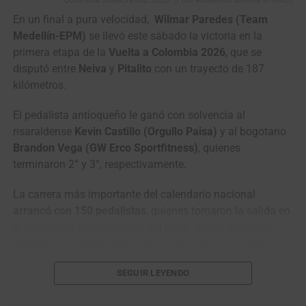
En un final a pura velocidad,
Wilmar Paredes (Team
Medellín-EPM)
se llevó este sábado la victoria en la
primera etapa de la
Vuelta a Colombia 2026
, que se
disputó entre
Neiva
y
Pitalito
con un trayecto de 187
kilómetros.
El pedalista antioqueño le ganó con solvencia al
risaraldense
Kevin Castillo (Orgullo Paisa)
y al bogotano
Brandon Vega (GW Erco Sportfitness)
, quienes
terminaron 2° y 3°, respectivamente.
La carrera más importante del calendario nacional
arrancó con 150 pedalistas
, quienes tomaron la salida en
la capital del departamento del
Huila
. En los primeros
compases el grupo permaneció compacto hasta que se
presentaron los primeros ataques antes de llegar al
SEGUIR LEYENDO
municipio de
Garzón
.