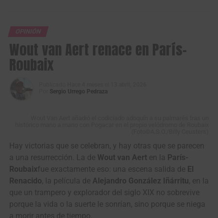
Este miércoles, la delegación del
Nu Colombia
hizo
público un video desde
Portugal
, donde el
OPINIÓN
próximo
viernes 1 de mayo
volverá a la competencia con
Wout van Aert renace en París-
la disputa del
GP de Anicolor
, carrera que marcará el
Roubaix
regreso del equipo a las carreteras europeas en un
momento especialmente sensible para toda su estructura
deportiva y humana.
Publicado
Hace 4 meses
el
13 abril, 2026
Por
Sergio Urrego Pedraza
Wout Van Aert añadió el codiciado adoquín a su palmarés tras un
histórico mano a mano con Pogacar en el propio velódromo de Roubaix
(Foto©A.S.O./Billy Ceusters)
Hay victorias que se celebran, y hay otras que se parecen
a una resurrección. La de
Wout van Aert
en la
París-
Roubaix
fue exactamente eso: una escena salida de
El
Renacido
, la película de
Alejandro González Iñárritu
, en la
que un trampero y explorador del siglo XIX no sobrevive
porque la vida o la suerte le sonrían, sino porque se niega
a morir antes de tiempo.