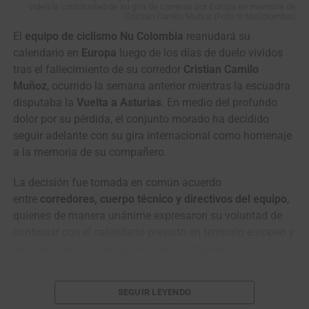
video la continuidad de su gira de carreras por Europa en memoria de
Cristian Camilo Muñoz (Foto © NuColombia)
El
equipo de ciclismo Nu Colombia
reanudará su
calendario en
Europa
luego de los días de duelo vividos
tras el fallecimiento de su corredor
Cristian Camilo
Muñoz
, ocurrido la semana anterior mientras la escuadra
disputaba la
Vuelta a Asturias
. En medio del profundo
dolor por su pérdida, el conjunto morado ha decidido
seguir adelante con su gira internacional como homenaje
a la memoria de su compañero.
La decisión fue tomada en común acuerdo
entre
corredores, cuerpo técnico y directivos del equipo
,
quienes de manera unánime expresaron su voluntad de
continuar con el calendario previsto en territorio europeo y
dedicar cada una de las próximas competencias
a
Cristian Camilo
, en reconocimiento a su vida, a su
entrega como corredor y al lugar que siempre ocupó
SEGUIR LEYENDO
dentro del grupo.