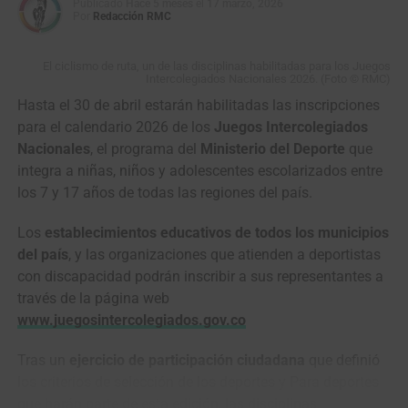
Publicado
Hace 5 meses
el
17 marzo, 2026
también es una forma de recordarlo y de honrar todo lo
Por
Redacción RMC
que entregó a este equipo”, señaló el director deportivo del
Nu Colombia,
Raúl Mesa
.
El ciclismo de ruta, un de las disciplinas habilitadas para los Juegos
Intercolegiados Nacionales 2026. (Foto © RMC)
El
GP de Anicolor
, previsto del
1 al 3 de mayo
en territorio
Hasta el 30 de abril estarán habilitadas las inscripciones
portugués, abrirá así una nueva etapa dentro de la gira
para el calendario 2026 de los
Juegos Intercolegiados
internacional del
Nu Colombia
, que volverá al pelotón con
Nacionales
, el programa del
Ministerio del Deporte
que
el propósito de transformar el dolor en memoria, unión y
integra a niñas, niños y adolescentes escolarizados entre
homenaje a
Cristian Camilo Muñoz.
los 7 y 17 años de todas las regiones del país.
Los
establecimientos educativos de todos los municipios
El duelo de colosos en el pavé de París-Roubaix (Foto©A.S.O./Billy
del país
, y las organizaciones que atienden a deportistas
Ceusters)
con discapacidad podrán inscribir a sus representantes a
través de la página web
Ahí empezó a tomar forma la batalla que todos
www.juegosintercolegiados.gov.co
soñábamos: dos gigantes solos frente al adoquín,
midiéndose a golpe de pedales, dos pura sangre cabeza a
Tras un
ejercicio de participación ciudadana
que definió
cabeza, todavía con casi
100 kilómetros
y un mar de
los criterios de selección de los deportes y Para deportes
piedras por delante.
que harán parte de esta edición, las disciplinas