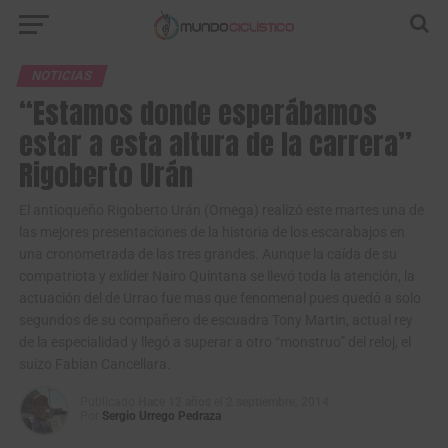
NOTICIAS
“Estamos donde esperábamos
estar a esta altura de la carrera”
Rigoberto Urán
El antioqueño Rigoberto Urán (Omega) realizó este martes una de
las mejores presentaciones de la historia de los escarabajos en
una cronometrada de las tres grandes. Aunque la caída de su
compatriota y exlíder Nairo Quintana se llevó toda la atención, la
actuación del de Urrao fue mas que fenomenal pues quedó a solo
segundos de su compañero de escuadra Tony Martin, actual rey
de la especialidad y llegó a superar a otro “monstruo” del reloj, el
suizo Fabian Cancellara.
Publicado
Hace 12 años
el
2 septiembre, 2014
Por
Sergio Urrego Pedraza