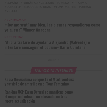
ESPAÑA
FABIÁN CANCELLARA
OMEGA
PHARMA
QUIKSTEP
RIGOBERTO URAN
TONY MARTIN
URRAO
VUELTA
A CONTINUACIÓN
«Hoy me sentí muy bien, las piernas respondieron como
yo quería” Winner Anacona
NO TE PIERDAS
“Ahora trataré de ayudar a Alejandro (Valverde) e
intentaré conseguir el pódium» Nairo Quintana
ANUNCIO
TAL VEZ TE INTERESE
Kasia Niewiadoma conquista el Mont Ventoux
y se viste de amarillo en el Tour Femenino
Ranking UCI: Egan Bernal se mantiene como
el mejor colombiano en el escalafón tras
nueva actualización