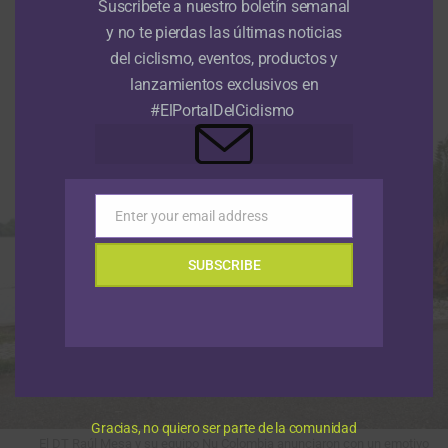
europea en homenaje a Cristian
Suscribete a nuestro boletín semanal
Camilo Muñoz
y no te pierdas las últimas noticias
del ciclismo, eventos, productos y
Publicado
Hace 3 meses
el
30 abril, 2026
lanzamientos exclusivos en
Por
Sergio Urrego Pedraza
#ElPortalDelCiclismo
Enter your email address
Email
SUBSCRIBE
Gracias, no quiero ser parte de la comunidad
El DT Raúl Mesa y su equipo Nu Colombia anunciaron con un emotivo