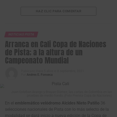
HAZ CLIC PARA COMENTAR
NOTICIAS PISTA
Arranca en Cali Copa de Naciones
de Pista; a la altura de un
Campeonato Mundial
Publicado
Hace 5 años
el
8 septiembre, 2021
Por
Andres E. Fonseca
Juan Esteban Arango y Brayan Gómez, las cartas de Colombia en las
pruebas de medio fondo. (Foto Prensa Copa de Naciones)
En el
emblemático velódromo Alcides Nieto Patiño
36
selecciones nacionales de Pista con lo más selecto de la
modalidad se dará inicio a nueva edición de la Copa de