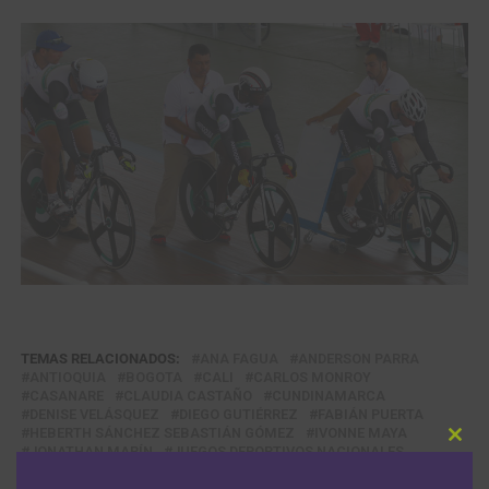
TEMAS RELACIONADOS:
ANA FAGUA
ANDERSON PARRA
ANTIOQUIA
BOGOTA
CALI
CARLOS MONROY
CASANARE
CLAUDIA CASTAÑO
CUNDINAMARCA
DENISE VELÁSQUEZ
DIEGO GUTIÉRREZ
FABIÁN PUERTA
HEBERTH SÁNCHEZ SEBASTIÁN GÓMEZ
IVONNE MAYA
Clos
JONATHAN MARÍN
JUEGOS DEPORTIVOS NACIONALES
this
JUEGOS NACIONALES
JULIÁN SUÁREZ
JULIANA GAVIRIA
modu
LAURA LOZANO
LEONARDO NARVÁEZ
LORENA VARGAS