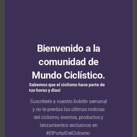
MARIA LUISA CALLE
MARÍA VARGAS
MARITZA CEBALLOS
MILENA SALCEDO
PAULA OSSA
PRUEBA POR PUNTOS
RUBÉN MURILLO
SAMIR CAMBINDO
SERIKA GULUMÁ
VALLE DEL CAUCA
VANESSA BOTERO
VELÓDROMO ALCIDES NIETO PATIÑO
WILMAN COLMENARES
A CONTINUACIÓN
Juegos Deportivos Nacionales: Fabián Puerta y Juliana
Bienvenido a la
Gaviria hicieron los mejores tiempos en los 200 metros
lanzados (FOTOS)
comunidad de
NO TE PIERDAS
Juegos Deportivos Nacionales: Antioquia empieza a
Mundo Ciclístico.
sumar sus primeras medallas de oro en la pista (FOTOS)
Sabemos que el ciclismo hace parte de
tus horas y dias!
ANUNCIO
Suscribete a nuestro boletín semanal
TAL VEZ TE INTERESE
y no te pierdas las últimas noticias
del ciclismo, eventos, productos y
Los pisteros colombianos, listos para
debutar en los Centroamericanos y del
lanzamientos exclusivos en
Caribe Santo Domingo 2026
#ElPortalDelCiclismo