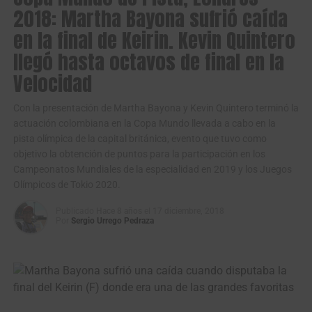
2018: Martha Bayona sufrió caída
Asimismo, exaltó el nivel que tendrá esta parada de pista,
en la final de Keirin. Kevin Quintero
que contará de la presencia de
grandes medallistas
llegó hasta octavos de final en la
olímpicos y mundiales
como por ejemplo, el
Velocidad
norteamericano
Ashton Lambie
, quien impuso en México
el nuevo récord mundial de la persecución individual, con
Con la presentación de Martha Bayona y Kevin Quintero terminó la
3 minutos 59 segundos 930 milésimas.
actuación colombiana en la Copa Mundo llevada a cabo en la
pista olímpica de la capital británica, evento que tuvo como
“Esto es el segundo renglón después del
Campeonato
objetivo la obtención de puntos para la participación en los
Mundial
y el tercero después de
Juegos Olímpicos
, aquí
Campeonatos Mundiales de la especialidad en 2019 y los Juegos
viene lo mejor del ciclismo mundial, nos estamos
Olímpicos de Tokio 2020.
preparando para eso, hemos tenido buenas
presentaciones cuando las carreras han sido en este
Publicado
Hace 8 años
el
17 diciembre, 2018
Por
Sergio Urrego Pedraza
velódromo
, esperamos seguir con una muy buena
presentación para nuestro país. Es un orgullo competir
contra los
grandes del ciclismo mundial,
eso siempre nos
va a dar y a exigir mucho más, es lo que necesitamos a
este nivel”, añadió González.