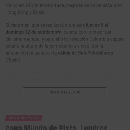
Naciones UCI, la tercera fase, después de hacer escala en
Hong Kong y Rusia.
El certamen, que se realizará entre este
jueves 9 al
domingo 12 de septiembre
, cuenta con lo mejor del
ciclismo mundial y para ello la selección Colombia espera
estar a la altura de la competencia y revalidar la
actuación realizada en la
válida de San Petersburgo
(Rusia)
.
«La localía nos ayuda, es una Copa que da puntos para
llegar al
Campeonato del Mundo
, venimos con un equipo
completo, que ha participado en todas las pruebas,
SEGUIR LEYENDO
nuestros corredores vienen de una concentración de tres
semanas en Medellín, y con muy
buen ritmo de carrera
,
esperamos ver los rivales porque hace mucho rato no nos
encontramos con ellos por la pandemia, vamos a mirar
NOTICIAS PISTA
qué va pasando poco a poco en esta
Copa de Naciones
”,
Copa Mundo de Pista, Londres
dijo el entrenador colombiano,
John Jaime González
.