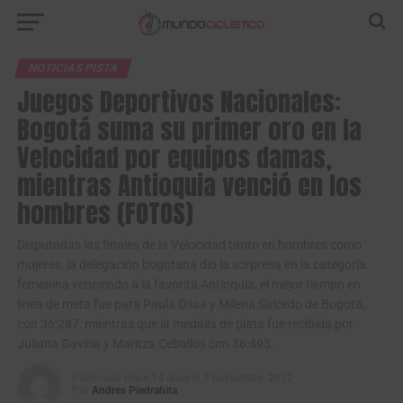
NOTICIAS PISTA
Juegos Deportivos Nacionales:
Bogotá suma su primer oro en la
Velocidad por equipos damas,
mientras Antioquia venció en los
hombres (FOTOS)
Disputadas las finales de la Velocidad tanto en hombres como
mujeres, la delegación bogotana dio la sorpresa en la categoría
femenina venciendo a la favorita Antioquia, el mejor tiempo en
línea de meta fue para Paula Ossa y Milena Salcedo de Bogotá,
con 36:287, mientras que la medalla de plata fue recibida por
Juliana Gaviria y Maritza Ceballos con 36:493.
Publicado
Hace 14 años
el
7 noviembre, 2012
Por
Andres Piedrahita