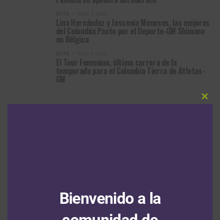
RUTA
Hace 3 años
Lina Hernández y Jessenia Meneses, las mejores
del Colombia Pacto por el Deporte-GW Shimano
en Bélgica
RUTA
Hace 6 años
El Tour Femenino, última carrera de la
temporada para el Colombia Tierra de Atletas-
GW
Clos
this
modu
ARTÍCULOS RECIENTES
Santiago Mesa le gana a Daniel Cavia la segunda etapa de la
Vuelta a Portugal en un final de ‘Foto Finish’
7 agosto, 2026
Bienvenido a la
Santiago Umba subcampeón del Tour de Kahramanmaraş; su
equipo ganó las cuatro etapas en disputa
7 agosto, 2026
comunidad de