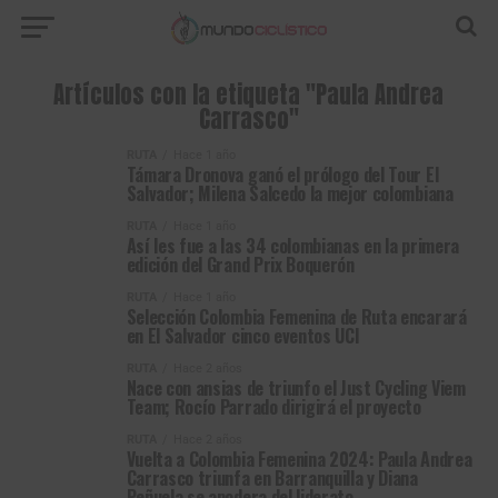
Artículos con la etiqueta "Paula Andrea
Carrasco"
RUTA
Hace 1 año
Támara Dronova ganó el prólogo del Tour El
Salvador; Milena Salcedo la mejor colombiana
RUTA
Hace 1 año
Así les fue a las 34 colombianas en la primera
edición del Grand Prix Boquerón
RUTA
Hace 1 año
Selección Colombia Femenina de Ruta encarará
en El Salvador cinco eventos UCI
RUTA
Hace 2 años
Nace con ansias de triunfo el Just Cycling Viem
Team; Rocío Parrado dirigirá el proyecto
RUTA
Hace 2 años
Vuelta a Colombia Femenina 2024: Paula Andrea
Carrasco triunfa en Barranquilla y Diana
Peñuela se apodera del liderato