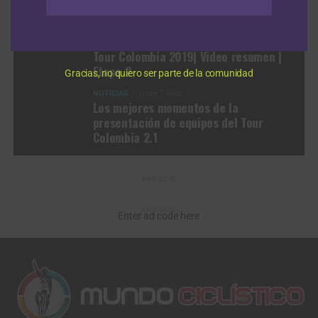
Tour Colombia 2019 | Video resumen |
Etapa 3
NOTICIAS
Hace 7 años
Tour Colombia 2019| Video resumen |
Etapa 2
Gracias, no quiero ser parte de la comunidad
NOTICIAS
Hace 7 años
Los mejores momentos de la
presentación de equipos del Tour
Colombia 2.1
ANUNCIO
ANUNCIO
Enter ad code here