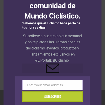
comunidad de
EMPRESAS Y MARCAS
Hace 3 años
Con SCOTT compras y recibes gratis la garantía
suplementaria
Mundo Ciclístico.
EMPRESAS Y MARCAS
Hace 3 años
Sabemos que el ciclismo hace parte de
Regresa el Clásico Nacional de Ciclismo Infantil
tus horas y dias!
a Antioquia
Suscribete a nuestro boletín semanal
EMPRESAS Y MARCAS
Hace 3 años
Si tienes una espiga PRO Vibe, esta información
y no te pierdas las últimas noticias
es para ti
del ciclismo, eventos, productos y
EMPRESAS Y MARCAS
Hace 3 años
Rodando por una Sonrisa 2023; transformando
lanzamientos exclusivos en
vidas y promoviendo el amor por la bici
#ElPortalDelCiclismo
MÁS ARTÍCULOS
Enter your email address
Email
SUBSCRIBE