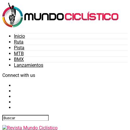
Inicio
Ruta
Pista
MTB
BMX
Lanzamientos
Connect with us