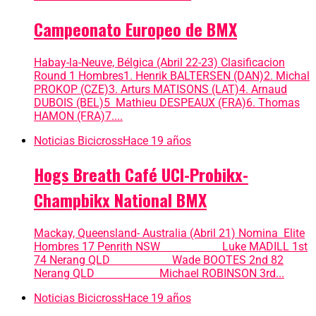
Campeonato Europeo de BMX
Habay-la-Neuve, Bélgica (Abril 22-23) Clasificacion
Round 1 Hombres1. Henrik BALTERSEN (DAN)2. Michal
PROKOP (CZE)3. Arturs MATISONS (LAT)4. Arnaud
DUBOIS (BEL)5 Mathieu DESPEAUX (FRA)6. Thomas
HAMON (FRA)7....
Noticias Bicicross
Hace 19 años
Hogs Breath Café UCI-Probikx-
Champbikx National BMX
Mackay, Queensland- Australia (Abril 21) Nomina Elite
Hombres 17 Penrith NSW Luke MADILL 1st
74 Nerang QLD Wade BOOTES 2nd 82
Nerang QLD Michael ROBINSON 3rd...
Noticias Bicicross
Hace 19 años