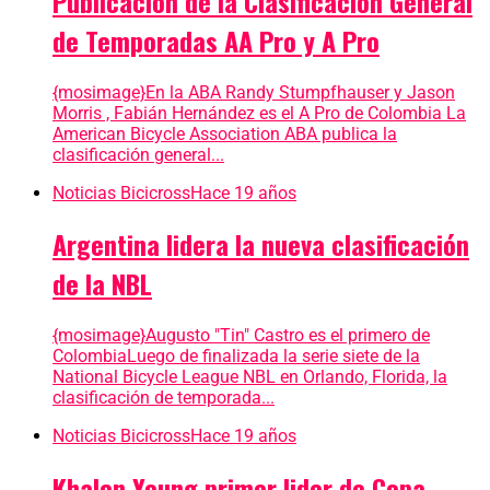
Publicacion de la Clasificacion General
de Temporadas AA Pro y A Pro
{mosimage}En la ABA Randy Stumpfhauser y Jason
Morris , Fabián Hernández es el A Pro de Colombia La
American Bicycle Association ABA publica la
clasificación general...
Noticias Bicicross
Hace 19 años
Argentina lidera la nueva clasificación
de la NBL
{mosimage}Augusto "Tin" Castro es el primero de
ColombiaLuego de finalizada la serie siete de la
National Bicycle League NBL en Orlando, Florida, la
clasificación de temporada...
Noticias Bicicross
Hace 19 años
Khalen Young primer lider de Copa