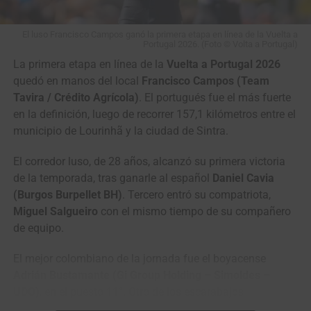
Taaramäe
5
Awet Aman
Istanbul Team
0:02
El luso Francisco Campos ganó la primera etapa en línea de la Vuelta a
Portugal 2026. (Foto © Volta a Portugal)
6
Adne van
Terengganu Cycling Team
0:22
La primera etapa en línea de la
Vuelta a Portugal 2026
Engelen
quedó en manos del local
Francisco Campos (Team
7
Daniil
Team Vino – North
0:37
Tavira / Crédito Agrícola)
. El portugués fue el más fuerte
Pronskiy
Qazaqstan Region
en la definición, luego de recorrer 157,1 kilómetros entre el
municipio de Lourinhã y la ciudad de Sintra.
8
Mathias
Terengganu Cycling Team
0:48
Bregnhøj
El corredor luso, de 28 años, alcanzó su primera victoria
9
Fergus
Terengganu Cycling Team
1:33
de la temporada, tras ganarle al español
Daniel Cavia
Browning
(Burgos Burpellet BH)
. Tercero entró su compatriota,
10
Jo
Kinan Racing Team
,,
Miguel Salgueiro
con el mismo tiempo de su compañero
Hashikawa
de equipo.
El mejor colombiano de la jornada fue el boyacense
Adrián Bustamante (Gi Group Holding – Simoldes –
Clasificación General Individual
UDO)
, en el puesto 11°. Otro de los escarabajos
destacados fue el zipaquireño
Jesús David Peña (Efapel