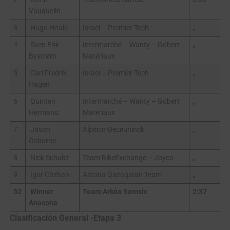
Vauquelin
3
Hugo Houle
Israel – Premier Tech
,,
4
Sven Erik
Intermarché – Wanty – Gobert
,,
Bystrøm
Matériaux
5
Carl Fredrik
Israel – Premier Tech
,,
Hagen
6
Quinten
Intermarché – Wanty – Gobert
,,
Hermans
Matériaux
7
Jason
Alpecin-Deceuninck
,,
Osborne
8
Nick Schultz
Team BikeExchange – Jayco
,,
9
Igor Chzhan
Astana Qazaqstan Team
,,
52
Winner
Team Arkéa Samsic
2:37
Anacona
Clasificación General -Etapa 3