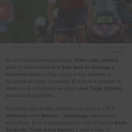
Victor Lafay ganó la tercera etapa de la Artic Race 2022. (Foto © Artic
Race of Norway)
En un final picando hacia arriba,
Victor Lafay (Cofidis)
ganó la tercera etapa de la
Artic Race de Noruega
al
imponerse desde la fuga tras se el más fuerte en la
escapada de cuatro corredores. El francés le arrebató el
liderato a su compañero de equipo
Axel Zingle (Cofidis)
por escasos segundos.
El corredor galo se llevó el triunfo, tras recorrer
177,7
kilómetros
entre
Namsos
y
Skallstuggu
sobre terreno
montañoso. En la segunda posición entró el francés
Kévin
Vauquelin (Team Arkéa Samsic)
y tercero llegó el