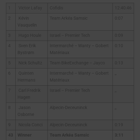
1
Victor Lafay
Cofidis
12:40:46
2
Kévin
Team Arkéa Samsic
0:07
Vauquelin
3
Hugo Houle
Israel – Premier Tech
0:09
4
Sven Erik
Intermarché – Wanty – Gobert
0:10
Bystrøm
Matériaux
5
Nick Schultz
Team BikeExchange – Jayco
0:13
6
Quinten
Intermarché – Wanty – Gobert
,,
Hermans
Matériaux
7
Carl Fredrik
Israel – Premier Tech
,,
Hagen
8
Jason
Alpecin-Deceuninck
,,
Osborne
9
Nicola Conci
Alpecin-Deceuninck
0:19
43
Winner
Team Arkéa Samsic
3:11