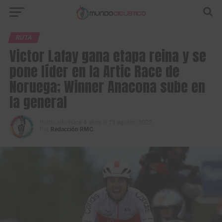
RUTA
Victor Lafay gana etapa reina y se
pone líder en la Artic Race de
Noruega; Winner Anacona sube en
la general
Publicado
Hace 4 años
el
13 agosto, 2022
Por
Redacción RMC