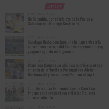
Ledesma
LATEST
RUTA
Hace 15 horas
Nu Colombia, por el triplete de la Vuelta a
Colombia con Rodrigo Contreras
RUTA
Hace 16 horas
Santiago Umba consigue una brillante victoria
en la tercera etapa del Tour de Kahramanmaraş
y sigue segundo en la general
Francisco Campos, ganador de la primera etapa en línea de la Vuelta a
RUTA
Hace 17 horas
Portugal 2026. (Foto © Volta a Portugal)
Francisco Campos se adjudica la primera etapa
en línea de la Vuelta a Portugal con Adrián
Bustamante y Jesús David Peña en el top 15
Volta a Portugal em Bicicleta (2.1)
Resultados Etapa 1 | Lourinhã – Sintra (157,1
RUTA
Hace 18 horas
Tour de Francia Femenino: Kim Le Court se
km)
impone en la sexta etapa y Marlen Reusser
salva el liderato
1
Francisco
Team Tavira / Crédito
3:39:08
RUTA
Hace 19 horas