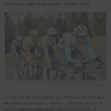
canadiense
Hugo Houle (Israel – Premier Tech)
.
El cuarteto que protagonizó la fuga dela día en la 3ra etapa de la Artic
Race 2022. (Foto © Artic Race of Norway)
La fuga del día la protagonizaron el neerlandés
Taco van
der Hoorn
(Intermarché – Wanty – Gobert Matériaux), el
alemán
Maurice Ballerstedt
(Alpecin-Deceuninck), el