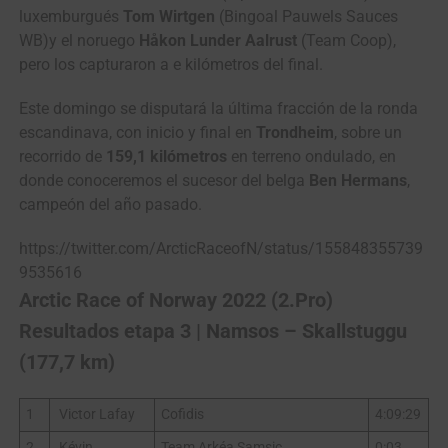
luxemburgués
Tom Wirtgen
(Bingoal Pauwels Sauces
WB)y el noruego
Håkon Lunder Aalrust
(Team Coop),
pero los capturaron a e kilómetros del final.
Este domingo se disputará la última fracción de la ronda
escandinava, con inicio y final en
Trondheim
, sobre un
recorrido de
159,1 kilómetros
en terreno ondulado, en
donde conoceremos el sucesor del belga
Ben Hermans
,
campeón del año pasado.
https://twitter.com/ArcticRaceofN/status/155848355739
9535616
Arctic Race of Norway 2022 (2.Pro)
Resultados etapa 3 | Namsos – Skallstuggu
(177,7 km)
1
Victor Lafay
Cofidis
4:09:29
2
Kévin
Team Arkéa Samsic
0:03