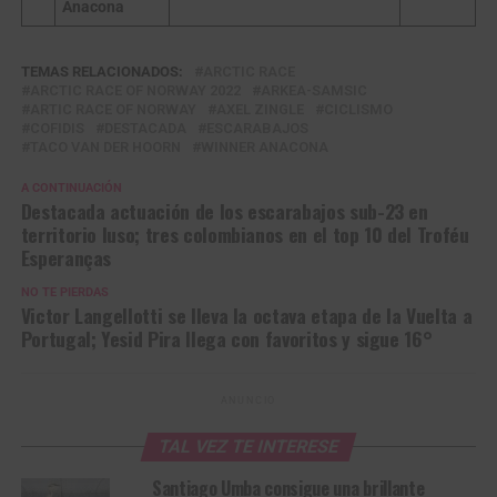
Anacona
TEMAS RELACIONADOS:
ARCTIC RACE
ARCTIC RACE OF NORWAY 2022
ARKEA-SAMSIC
ARTIC RACE OF NORWAY
AXEL ZINGLE
CICLISMO
COFIDIS
DESTACADA
ESCARABAJOS
TACO VAN DER HOORN
WINNER ANACONA
A CONTINUACIÓN
Destacada actuación de los escarabajos sub-23 en
territorio luso; tres colombianos en el top 10 del Troféu
Esperanças
NO TE PIERDAS
Victor Langellotti se lleva la octava etapa de la Vuelta a
Portugal; Yesid Pira llega con favoritos y sigue 16°
ANUNCIO
TAL VEZ TE INTERESE
Santiago Umba consigue una brillante