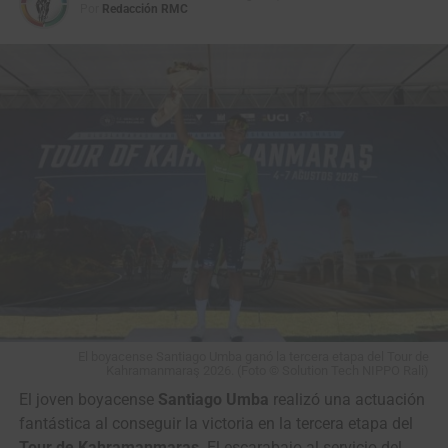
Por
Redacción RMC
con
196,9 kilómetros entre Neiva e Ibagué
, el recorrido más
largo de esta edición.
El boyacense Santiago Umba ganó la tercera etapa del Tour de
El equipo NU Colombia se destacó en la Vuelta a Colombia 2025. (Foto
Kahramanmaraş 2026. (Foto © Solution Tech NIPPO Rali)
Anderson Bonilla © RMC)
El joven boyacense
Santiago Umba
realizó una actuación
fantástica al conseguir la victoria en la tercera etapa del
La clasificación general tendrá su primer examen de alta
Tour de Kahramanmaraş
. El escarabajo al servicio del