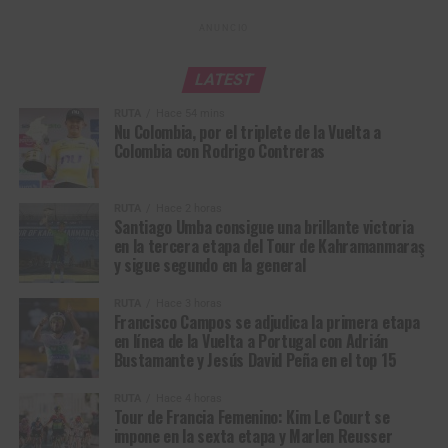
jornada larga
con las dos Madison, donde
Lina
Hernández
competirá junto a
Elizabeth Castaño
, además
ANUNCIO
del Madison masculino y los keirin con Kevin, Cristian,
Stefany y Valeria. Esperamos seguir aportándole
LATEST
medallas a Colombia”, concluyó González.
RUTA
Hace 54 mins
Nu Colombia, por el triplete de la Vuelta a
*Con Información Prensa Cómite Olímpico
Colombia con Rodrigo Contreras
Colombiano
RUTA
Hace 2 horas
Santiago Umba consigue una brillante victoria
en la tercera etapa del Tour de Kahramanmaraş
y sigue segundo en la general
RUTA
Hace 3 horas
Francisco Campos se adjudica la primera etapa
en línea de la Vuelta a Portugal con Adrián
Bustamante y Jesús David Peña en el top 15
RUTA
Hace 4 horas
Tour de Francia Femenino: Kim Le Court se
impone en la sexta etapa y Marlen Reusser