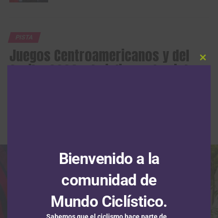
PISTA
Juegos Centroamericanos y del
Caribe 2026: el ciclismo de pista
Clos
this
modu
aportó un total de 13 medallas,
cinco de ellas doradas
Publicado
Hace 5 días
el
1 agosto, 2026
Por
Redacción RMC
Bienvenido a la
comunidad de
Mundo Ciclístico.
Sabemos que el ciclismo hace parte de