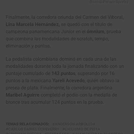
(Foto © Panam Sports)
Finalmente, la corredora oriunda del Carmen del Viboral,
Lina Marcela Hernández,
se quedó con el título de
campeona panamericana Junior en el
ómnium
, prueba
que combina las modalidades de scratch, tempo,
eliminación y puntos.
La pedalista colombiana dominó en cada una de las
modalidades durante toda la jornada finalizando con un
puntaje cumulado de
143 puntos
, superando por 16
puntos a la mexicana
Yareli Acevedo
, quién obtuvo la
presea de plata. Finalmente, la corredora argentina
Maribel Aguirre
completó el podio con la medalla de
bronce tras acumular 124 puntos en la prueba.
TEMAS RELACIONADOS:
ANDERSON ARBOLEDA
CARLOS DANIEL ECHEVERRY
CICLISMO DE PISTA