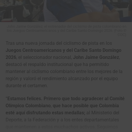
John Jaime González, el entrenador del ciclismo de pista colombiano en
los Juegos Centroamericanos y del Caribe Santo Domingo 2026. (Foto ©
COC)
Tras una nueva jornada del ciclismo de pista en los
Juegos Centroamericanos y del Caribe Santo Domingo
2026
, el seleccionador nacional,
John Jaime González
,
destacó el respaldo institucional que ha permitido
mantener al ciclismo colombiano entre los mejores de la
región y valoró el rendimiento alcanzado por el equipo
durante el certamen.
Jordan Parra y Brayan Sánchez ocuparon el tercer puesto en la Madison.
(Foto © IDRD)
“
Estamos felices. Primero que todo agradecer al Comité
Olímpico Colombiano
,
que hace posible que Colombia
esté aquí disfrutando estas medallas;
al Ministerio del
Deporte, a la Federación y a los entes departamentales
que mantienen a estos muchachos activos. Seguimos