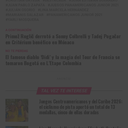
CRISTIAN ORTEGA
DESTACADA
JUAN ESTEBAN GUERRERO
JUAN PABLO ZAPATA
JUEGOS PANAMERICANOS JUNIOR 2021
JULIÁN OSORIO
LINA MARCELA HERNÁNDEZ
MARIANIS SALAZAR
PANAMERICANOS JUNIOR 2021
YARLI MOSQUERA
A CONTINUACIÓN
Primož Roglič derrotó a Sonny Colbrelli y Tadej Pogačar
en Critérium benéfico en Mónaco
NO TE PIERDAS
El famoso diablo ‘Didi’ y la magia del Tour de Francia se
tomaron Bogotá en L’Etape Colombia
ANUNCIO
TAL VEZ TE INTERESE
Juegos Centroamericanos y del Caribe 2026:
el ciclismo de pista aportó un total de 13
medallas, cinco de ellas doradas