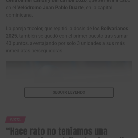
Centroamericanos y del Caribe 2026
, que se lleva a cabo
con un tiempo de 10.310.
en el
Velódromo Juan Pablo Duarte
, en la capital
dominicana.
La pareja tricolor, que repitió la dosis de los
Bolivarianos
2025
, también se quedó con el primer puesto tras sumar
43 puntos, aventajando por solo 3 unidades a sus más
inmediatas perseguidoras.
SEGUIR LEYENDO
Cristian Ortega, Kwesi Browne y Kevin Quintero, en el podio del keirin.
(Foto © COC)
PISTA
“Hace rato no teníamos una
Jordan Parra
y
Brayan Sánchez
se adjudicaron el bronce
del madison masculino luego de una exigente final en la