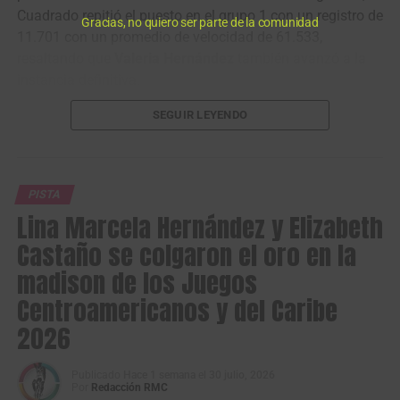
Cuadrado repitió el puesto en el grupo 1 con un registro de
Gracias, no quiero ser parte de la comunidad
11.701 con un promedio de velocidad de 61.533,
resaltando que
Valeria Hernández
también avanzó a la
instancia definitiva.
SEGUIR LEYENDO
PISTA
Lina Marcela Hernández y Elizabeth
Castaño se colgaron el oro en la
madison de los Juegos
Centroamericanos y del Caribe
2026
Stefany Cuadrado terminó 2° en el keirin. (Foto © Orgullo Paisa)
Publicado
Hace 1 semana
el
30 julio, 2026
Por
Redacción RMC