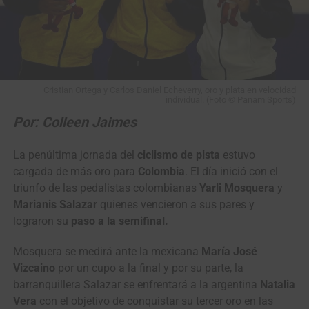
Cristian Ortega y Carlos Daniel Echeverry, oro y plata en velocidad
individual. (Foto © Panam Sports)
Por: Colleen Jaimes
La penúltima jornada del
ciclismo de pista
estuvo
cargada de más oro para
Colombia
. El día inició con el
triunfo de las pedalistas colombianas
Yarli Mosquera
y
Marianis Salazar
quienes vencieron a sus pares y
lograron su
paso a la semifinal.
Mosquera se medirá ante la mexicana
María José
Vizcaino
por un cupo a la final y por su parte, la
barranquillera Salazar se enfrentará a la argentina
Natalia
Vera
con el objetivo de conquistar su tercer oro en las