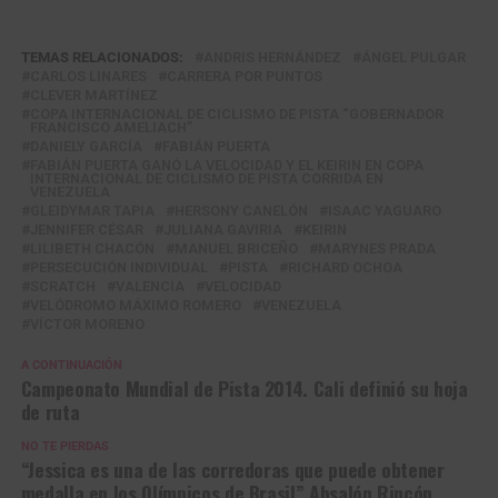
TEMAS RELACIONADOS:
ANDRIS HERNÁNDEZ
ÁNGEL PULGAR
CARLOS LINARES
CARRERA POR PUNTOS
CLEVER MARTÍNEZ
COPA INTERNACIONAL DE CICLISMO DE PISTA “GOBERNADOR
FRANCISCO AMELIACH”
DANIELY GARCÍA
FABIÁN PUERTA
FABIÁN PUERTA GANÓ LA VELOCIDAD Y EL KEIRIN EN COPA
INTERNACIONAL DE CICLISMO DE PISTA CORRIDA EN
VENEZUELA
GLEIDYMAR TAPIA
HERSONY CANELÓN
ISAAC YAGUARO
JENNIFER CÉSAR
JULIANA GAVIRIA
KEIRIN
LILIBETH CHACÓN
MANUEL BRICEÑO
MARYNES PRADA
PERSECUCIÓN INDIVIDUAL
PISTA
RICHARD OCHOA
SCRATCH
VALENCIA
VELOCIDAD
VELÓDROMO MÁXIMO ROMERO
VENEZUELA
VÍCTOR MORENO
A CONTINUACIÓN
Campeonato Mundial de Pista 2014. Cali definió su hoja
de ruta
NO TE PIERDAS
“Jessica es una de las corredoras que puede obtener
medalla en los Olímpicos de Brasil” Absalón Rincón