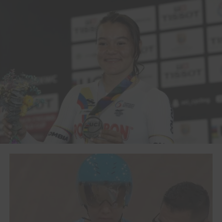
contra los
grandes del ciclismo mundial,
eso siempre nos
va a dar y a exigir mucho más, es lo que necesitamos a
este nivel”, añadió González.
El
seleccionador del equipo nacional
, también se refirió a
las cartas fuertes que tendrá nuestro país en
competencia. «Traemos corredores como Kevin Quintero,
que fue nuestro representante en Olímpicos,
Martha
Bayona, Juan Esteban Arango, Juliana Gaviria
,
pedalistas que están a la altura de Copa de Naciones y
vamos a eso, a presentar y dejar nuestro nombre alto».
La
selección colombiana de pista
tendrá en la velocidad
a: Kevin Santiago Quintero, único representante
colombiano en los Juegos Olímpicos Tokio 2020,
Santiago Ramírez, Rubén Darío Murillo, Juan David
Ochoa, Martha Bayona, Yarli Mosquera, Juliana Gaviria,
Marianis Salazar.