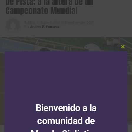
de Pista; a la altura de un
Campeonato Mundial
Publicado
Hace 5 años
el
8 septiembre, 2021
Por
Andres E. Fonseca
Clos
this
modu
Bienvenido a la
comunidad de
Juan Esteban Arango y Brayan Gómez, las cartas de Colombia en las