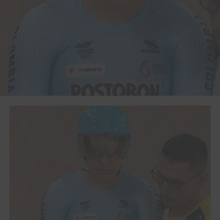
La prueba fue ganada por el holandés Harrie Lavreysen
quien se colgó la medalla de oro derrotando al australiano
Mathew Glaetzer. El bronce quedó en poder del también
holandés Jeffrey Hoogland.