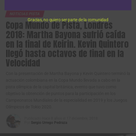
esperamos ver los rivales porque hace mucho rato no nos
encontramos con ellos por la pandemia, vamos a mirar
NOTICIAS PISTA
qué va pasando poco a poco en esta
Copa de Naciones
”,
Gracias, no quiero ser parte de la comunidad
Copa Mundo de Pista, Londres
dijo el entrenador colombiano,
John Jaime González
.
2018: Martha Bayona sufrió caída
Asimismo, exaltó el nivel que tendrá esta parada de pista,
en la final de Keirin. Kevin Quintero
que contará de la presencia de
grandes medallistas
llegó hasta octavos de final en la
olímpicos y mundiales
como por ejemplo, el
Velocidad
norteamericano
Ashton Lambie
, quien impuso en México
el nuevo récord mundial de la persecución individual, con
Con la presentación de Martha Bayona y Kevin Quintero terminó la
3 minutos 59 segundos 930 milésimas.
actuación colombiana en la Copa Mundo llevada a cabo en la
pista olímpica de la capital británica, evento que tuvo como
“Esto es el segundo renglón después del
Campeonato
objetivo la obtención de puntos para la participación en los
Mundial
y el tercero después de
Juegos Olímpicos
, aquí
Campeonatos Mundiales de la especialidad en 2019 y los Juegos
viene lo mejor del ciclismo mundial, nos estamos
Olímpicos de Tokio 2020.
preparando para eso, hemos tenido buenas
presentaciones cuando las carreras han sido en este
Publicado
Hace 8 años
el
17 diciembre, 2018
Por
Sergio Urrego Pedraza
velódromo
, esperamos seguir con una muy buena
presentación para nuestro país. Es un orgullo competir