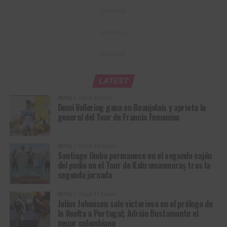
ANUNCIO
De esta manera la Copa Mundo cierra el 2018. En 2019 se
estarán disputando las últimas dos válidas que son la de
ANUNCIO
Cambridge, en Nueva Zelanda, del 18 al 20 de enero y la
de Hong Kong del 25 al 27 de enero.
ANUNCIO
LATEST
RUTA
Hace 9 horas
Demi Vollering gana en Beaujolais y aprieta la
general del Tour de Francia Femenino
RUTA
Hace 10 horas
Santiago Umba permanece en el segundo cajón
del podio en el Tour de Kahramanmaraş tras la
segunda jornada
RUTA
Hace 11 horas
Julius Johansen sale victorioso en el prólogo de
la Vuelta a Portugal; Adrián Bustamante el
mejor colombiano