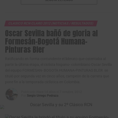
VIDEO Oscar Sevilla analiza su victoria y próxima
temporada –
CLASICO RCN CLARO 2012 (NOTICIAS / RESULTADOS)
Oscar Sevilla bañó de gloria al
Notoriamente fatigado después del tremendo esfuerzo
Formesán-Bogotá Humana-
físico y mental que debió realizar para ganar su segundo
Pinturas Bler
Clásico RCN en 5 años, el formidable pedalista Oscar
Sevilla estuvo de visita este lunes en las instalaciones y
Ratificando en forma contundente el liderato que ostentaba al
oficinas de su principal patrocinador -Formesán- y fue
partir la última etapa, el ciclista hispano- colombiano Oscar Sevilla
recibido por el presidente de la compañía Gustavo
del equipo FORMESAN- BOGOTA HUMANA-PINTURAS BLER se
Serrano y por el vicepresidente de la misma, Néstor
tituló por segunda vez en cinco años, campeón de la carrera que
Serrano.
pone fin a la temporada ciclística en Colombia.
Gustavo Serrano, recibió de manos de su corredor la
Publicado
Hace 14 años
el
7 octubre, 2012
Por
Sergio Urrego Pedraza
camiseta de campeón y de manera efusiva relato el
esfuerzo: “De un gran campeón del ciclismo, pero ante
todo una magnífica persona y un ejemplo para seguir.
Estamos orgullosos en Formesán, lo mismo que en el