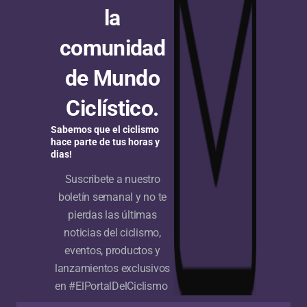
Mundial de Berlín
la
comunidad
Este miércoles en el marco de la fase clasificatoria
de la persecución por equipos masculina del
de Mundo
Campeonato Mundial de Pista que se cumple en
Berlín, la...
Ciclístico.
Sabemos que el ciclismo
hace parte de tus horas y
dias!
Suscribete a nuestro
boletín semanal y no te
pierdas las últimas
noticias del ciclismo,
eventos, productos y
lanzamientos exclusivos
en #ElPortalDelCiclismo