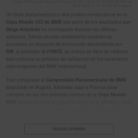
Diego Arboleda se destacó en la segunda válida de la Copa Mundo de
BMX 2026. (Foto © GW Bicicletas)
Magene C606 Pro — visibilidad óptima bajo
Un título panamericano y dos podios consecutivos en la
alta radiación
Copa Mundo UCI de BMX
son parte de los resultados que
Diego Arboleda
ha conseguido durante las últimas
$679.000 COP (oferta, Bike House)
Mismo peso y
semanas. Detrás de este rendimiento también se
dimensiones, con
pantalla transflectiva
que aprovecha la
encuentra un proyecto de innovación desarrollado por
luz ambiental para eliminar reflejos, y soporte QZSS que
GW
: el prototipo
G-FORCE
, un marco en fibra de carbono
acelera la captura de señal en valles cerrados o zonas de
que continúa su proceso de validación en los escenarios
vegetación densa. Este es el modelo que usa el XDS
más exigentes del BMX internacional.
Astana Team.
Tras conquistar el
Campeonato Panamericano de BMX
Magene C706 — el buque insignia
disputado en Bogotá, Arboleda viajó a Francia para
competir en las dos primeras rondas de la
Copa Mundo
$849.000 COP (Bike House)
Chasis con
montura
Hasta su fallecimiento, José siempre estuvo al frente de
BMX
, donde alcanzó el segundo lugar en la primera válida
metálica integrada
, pantalla de 3.3″ TFT y rueda de
la empresa acompañado de su esposa e hijos y tanto
y se quedó con la victoria en la segunda. Estos resultados
control lateral para operar con guantes. Chipset
GNSS
Javier como posteriormente Fabio, contribuyeron al
le permitieron consolidar uno de los mejores momentos
dual-banda (GPS L1+L5)
, altavoz con alertas de voz en
desarrollo y
crecimiento de la empresa que hoy sigue
de su temporada y ubicarse en el quinto puesto de la
13 idiomas, sistema «Star Ring» LED, timbre electrónico
SEGUIR LEYENDO
vigente en el mercado completamente modernizada
y
clasificación general de la Copa.
(e-bell) y compatibilidad con radares (L508) y cámaras de