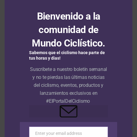
TAL VEZ TE INTERESE
Vuelta a Colombia Sistecrédito 2026: Wilmar
Bienvenido a la
Paredes gana en Pitalito la jornada inaugural
y es el primer líder
comunidad de
Mundo Ciclístico.
Arrancó la Vuelta a Colombia Sistecrédito
2026 con la presentación de equipos
Sabemos que el ciclismo hace parte de
tus horas y dias!
Suscribete a nuestro boletín semanal
Nu Colombia, por el triplete de la Vuelta a
Colombia con Rodrigo Contreras
y no te pierdas las últimas noticias
del ciclismo, eventos, productos y
lanzamientos exclusivos en
Vuelta a Colombia Sistecrédito 2026: seis
#ElPortalDelCiclismo
equipos extranjeros confirmados
Robinson López ganó la tercera edición de la
Clásica Herrera Sport
Enter your email address
Email