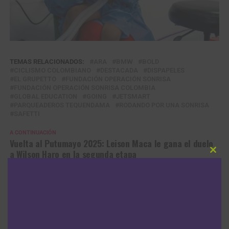
TEMAS RELACIONADOS:
ARA
BMW
BOLD
CICLISMO COLOMBIANO
DESTACADA
DISPAPELES
EL GRUPETTO
FUNDACIÓN OPERACIÓN SONRISA
FUNDACIÓN OPERACIÓN SONRISA COLOMBIA
GLOBAL EDUCATION
GOING
JETSMART
PARQUEADEROS TEQUENDAMA
RODANDO POR UNA SONRISA
SAFETTI
A CONTINUACIÓN
Vuelta al Putumayo 2025: Leison Maca le gana el duelo
a Wilson Haro en la segunda etapa
Clos
this
NO TE PIERDAS
modu
Pedalazos en Colombia y el Mundo
ANUNCIO