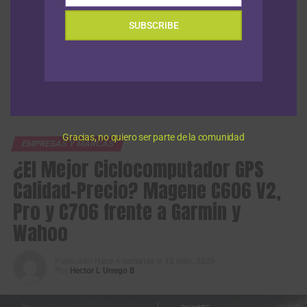
SUBSCRIBE
Ya son quince los boyacenses que salieron
campeones en cincuenta y nueve ediciones
de la Vuelta de la Juventud
Gracias, no quiero ser parte de la comunidad
EMPRESAS Y MARCAS
¿El Mejor Ciclocomputador GPS
Calidad-Precio? Magene C606 V2,
Pro y C706 frente a Garmin y
Wahoo
Publicado
Hace 4 semanas
el
12 julio, 2026
Por
Hector L Urrego B