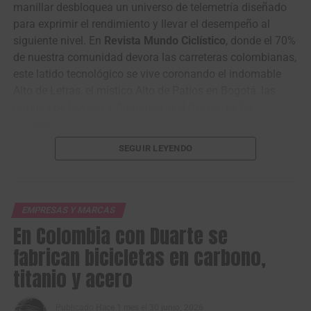
manillar desbloquea un universo de telemetría diseñado
para exprimir el rendimiento y llevar el desempeño al
siguiente nivel. En
Revista Mundo Ciclístico
, donde el 70%
de nuestra comunidad devora las carreteras colombianas,
este latido tecnológico se vive coronando el indomable
Alto de Letras, el místico Alto de Patios en Bogotá, las
rampas de Boyacá y Antioquia, o el Gravel del Eje
Cafetero.
SEGUIR LEYENDO
Ese fervor no se detiene en nuestras fronteras. Magene
guía hoy a quienes desafían las cumbres del Ajusco en
Ciudad de México, mitigan los vientos de la Patagonia
argentina o escalan los pasos andinos de Farellones en
EMPRESAS Y MARCAS
Santiago. Donde el terreno no perdona y la altitud asfixia,
En Colombia con Duarte se
este dispositivo se convierte en el guardián de la
fabrican bicicletas en carbono,
concentración absoluta.
titanio y acero
El sello del World Tour: tecnología asiática en
la élite mundial
Publicado
Hace 1 mes
el
30 junio, 2026