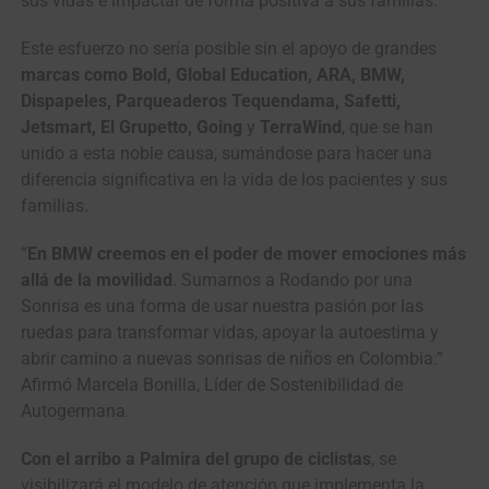
sus vidas e impactar de forma positiva a sus familias.
Este esfuerzo no sería posible sin el apoyo de grandes
marcas como Bold, Global Education, ARA, BMW,
Dispapeles, Parqueaderos Tequendama, Safetti,
Jetsmart, El Grupetto, Going
y
TerraWind
, que se han
unido a esta noble causa, sumándose para hacer una
diferencia significativa en la vida de los pacientes y sus
familias.
“
En BMW creemos en el poder de mover emociones más
allá de la movilidad
. Sumarnos a Rodando por una
Sonrisa es una forma de usar nuestra pasión por las
ruedas para transformar vidas, apoyar la autoestima y
abrir camino a nuevas sonrisas de niños en Colombia.”
Afirmó Marcela Bonilla, Líder de Sostenibilidad de
Autogermana.
Con el arribo a Palmira del grupo de ciclistas
, se
visibilizará el modelo de atención que implementa la