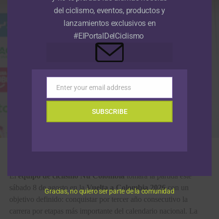
del ciclismo, eventos, productos y
lanzamientos exclusivos en
#ElPortalDelCiclismo
Enter your email address
Email
SUBSCRIBE
El cundinamarqués Rodrigo Contreras se consagró campeón de la Vuelta
a Colombia 2025. (Foto Anderson Bonilla © RMC)
El
equipo de ciclismo Nu Colombia
tomará la partida este
sábado 8 de agosto en la
Vuelta a Colombia 2026
con un
Gracias, no quiero ser parte de la comunidad
objetivo definido: conquistar por tercer año consecutivo la
carrera por etapas más importante del calendario nacional. La