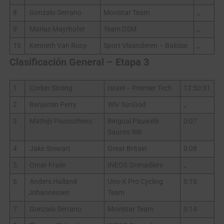
8
Gonzalo Serrano
Movistar Team
,,
9
Marius Mayrhofer
Team DSM
,,
10
Kenneth Van Rooy
Sport Vlaanderen – Baloise
,,
Clasificación General – Etapa 3
1
Corbin Strong
Israel – Premier Tech
12:50:31
2
Benjamin Perry
WiV SunGod
,,
3
Mathijs Paasschens
Bingoal Pauwels
0:07
Sauces WB
4
Jake Stewart
Great Britain
0:08
5
Omar Fraile
INEOS Grenadiers
,,
6
Anders Halland
Uno-X Pro Cycling
0:10
Johannessen
Team
7
Gonzalo Serrano
Movistar Team
0:14