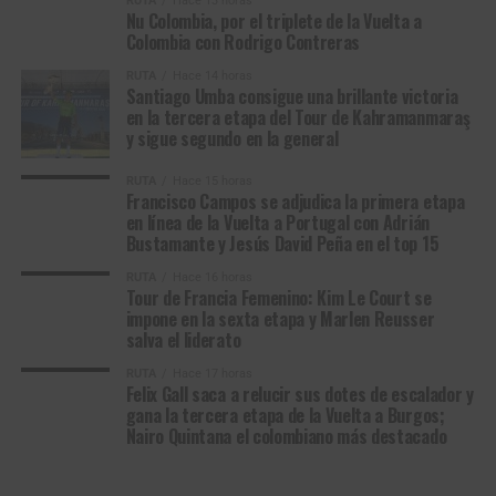
RUTA
Hace 13 horas
Nu Colombia, por el triplete de la Vuelta a
6
Mathias
VC Fukuoka
0:57
Colombia con Rodrigo Contreras
Bregnhøj
RUTA
Hace 14 horas
7
Benjamín
Terengganu Cycling
1:43
Santiago Umba consigue una brillante victoria
en la tercera etapa del Tour de Kahramanmaraş
Prades
Team
y sigue segundo en la general
8
Fergus
Terengganu Cycling
2:33
Browning
Team
RUTA
Hace 15 horas
Francisco Campos se adjudica la primera etapa
Francisco Campos, ganador de la primera etapa en línea de la Vuelta a
9
Jo Hashikawa
Kinan Racing Team
2:36
en línea de la Vuelta a Portugal con Adrián
Portugal 2026. (Foto © Volta a Portugal)
Bustamante y Jesús David Peña en el top 15
10
Gerard
VC Fukuoka
2:52
Ledesma
Volta a Portugal em Bicicleta (2.1)
RUTA
Hace 16 horas
Tour de Francia Femenino: Kim Le Court se
Resultados Etapa 1 | Lourinhã – Sintra (157,1
impone en la sexta etapa y Marlen Reusser
salva el liderato
km)
RUTA
Hace 17 horas
Felix Gall saca a relucir sus dotes de escalador y
1
Francisco
Team Tavira / Crédito
3:39:08
gana la tercera etapa de la Vuelta a Burgos;
Nairo Quintana el colombiano más destacado
Campos
Agrícola
2
Daniel Cavia
Burgos Burpellet BH
m.t.