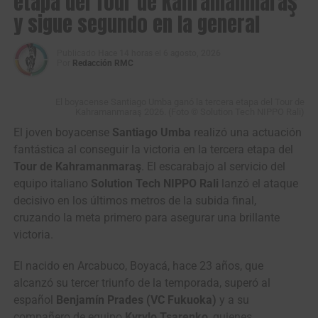
etapa del Tour de Kahramanmaraş
y sigue segundo en la general
La competencia comenzará con una fracción de
187 kilómetros
entre Neiva y Pitalito
, antes de completar otras dos jornadas en
territorio huilense. La cuarta etapa marcará la salida del Huila
Publicado
Hace 14 horas
el
6 agosto, 2026
Por
Redacción RMC
con
196,9 kilómetros entre Neiva e Ibagué
, el recorrido más
largo de esta edición.
El boyacense Santiago Umba ganó la tercera etapa del Tour de
Kahramanmaraş 2026. (Foto © Solution Tech NIPPO Rali)
El joven boyacense
Santiago Umba
realizó una actuación
fantástica al conseguir la victoria en la tercera etapa del
Tour de Kahramanmaraş
. El escarabajo al servicio del
equipo italiano
Solution Tech NIPPO Rali
lanzó el ataque
decisivo en los últimos metros de la subida final,
cruzando la meta primero para asegurar una brillante
victoria.
El nacido en Arcabuco, Boyacá, hace 23 años, que
alcanzó su tercer triunfo de la temporada, superó al
español
Benjamín Prades (VC Fukuoka)
y a su
compañero de equipo
Kyrylo Tsarenko
, quienes