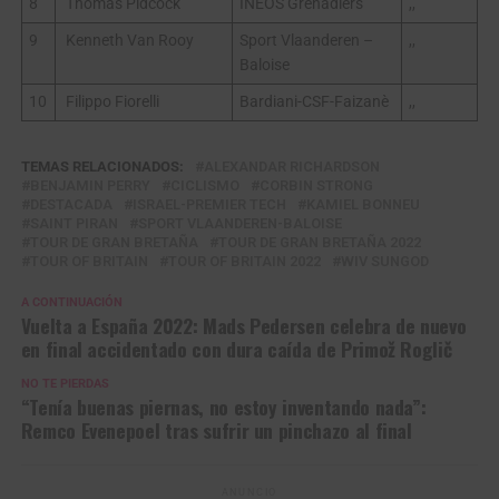
8
Thomas Pidcock
INEOS Grenadiers
,,
9
Kenneth Van Rooy
Sport Vlaanderen –
,,
Baloise
10
Filippo Fiorelli
Bardiani-CSF-Faizanè
,,
TEMAS RELACIONADOS:
ALEXANDAR RICHARDSON
BENJAMIN PERRY
CICLISMO
CORBIN STRONG
DESTACADA
ISRAEL-PREMIER TECH
KAMIEL BONNEU
SAINT PIRAN
SPORT VLAANDEREN-BALOISE
TOUR DE GRAN BRETAÑA
TOUR DE GRAN BRETAÑA 2022
TOUR OF BRITAIN
TOUR OF BRITAIN 2022
WIV SUNGOD
A CONTINUACIÓN
Vuelta a España 2022: Mads Pedersen celebra de nuevo
en final accidentado con dura caída de Primož Roglič
NO TE PIERDAS
“Tenía buenas piernas, no estoy inventando nada”:
Remco Evenepoel tras sufrir un pinchazo al final
ANUNCIO