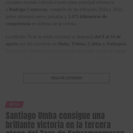
escuadra morada volverá a tener como principal referencia
a
Rodrigo Contreras
, campeón de las ediciones 2024 y 2025,
quien afrontará nueve jornadas y
1.473 kilómetros de
competencia
en defensa de la corona.
La edición 76 de la ronda nacional se disputará
del 8 al 16 de
agosto
por las carreteras de
Huila, Tolima, Caldas y Antioquia
.
El recorrido combinará jornadas para velocistas, etapas de media
y alta montaña, una contrarreloj individual y el tradicional
circuito de cierre en Medellín.
Para afrontar la defensa del título, el
SEGUIR LEYENDO
Nu Colombia
presentará
una nómina de siete corredores encabezada por
Rodrigo
Contreras
. El vigente bicampeón estará acompañado por
Javier
Jamaica
,
Sergio Luis Henao
,
Óscar Fernández
,
Carlos
RUTA
Gutiérrez
,
Juan Diego Alba
y
Sebastián Henao
, un bloque
Santiago Umba consigue una
con experiencia en varios de los mejores equipos del UCI World
brillante victoria en la tercera
Tour, capacidad para la montaña y corredores preparados para
respaldar al líder en los momentos claves de la
ronda nacional.