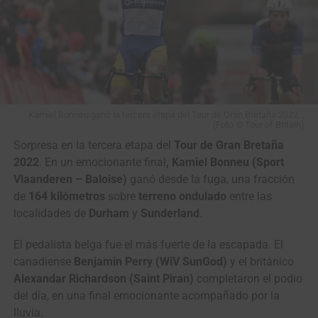
Kamiel Bonneu ganó la tercera etapa del Tour de Gran Bretaña 2022. ,
(Foto © Tour of Britain)
Sorpresa en la tercera etapa del
Tour de Gran Bretaña
2022
. En un emocionante final
, Kamiel Bonneu (Sport
Vlaanderen – Baloise)
ganó desde la fuga, una fracción
de
164 kilómetros
sobre
terreno ondulado
entre las
localidades de
Durham
y
Sunderland
.
El pedalista belga fue el más fuerte de la escapada. El
canadiense
Benjamin Perry (WiV SunGod)
y el británico
Alexandar Richardson (Saint Piran)
completaron el podio
del día, en una final emocionante acompañado por la
lluvia.