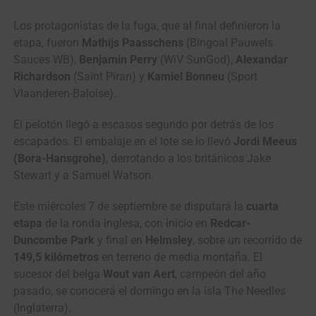
Los protagonistas de la fuga, que al final definieron la
etapa, fueron
Mathijs Paasschens
(Bingoal Pauwels
Sauces WB),
Benjamin Perry
(WiV SunGod),
Alexandar
Richardson
(Saint Piran) y
Kamiel Bonneu
(Sport
Vlaanderen-Baloise).
El pelotón llegó a escasos segundo por detrás de los
escapados. El embalaje en el lote se lo llevó
Jordi Meeus
(Bora-Hansgrohe)
, derrotando a los británicos Jake
Stewart y a Samuel Watson.
Este miércoles 7 de septiembre se disputará la
cuarta
etapa
de la ronda inglesa, con inicio en
Redcar-
Duncombe Park
y final en
Helmsley
, sobre un recorrido de
149,5 kilómetros
en terreno de media montaña. El
sucesor del belga
Wout van Aert
, campeón del año
pasado, se conocerá el domingo en la isla The Needles
(Inglaterra).