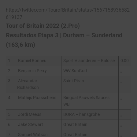
https://twitter.com/TourofBritain/status/1567158936582
619137
Tour of Britain 2022 (2.Pro)
Resultados Etapa 3 | Durham – Sunderland
(163,6 km)
1
Kamiel Bonneu
Sport Vlaanderen – Baloise
0:00
2
Benjamin Perry
WiV SunGod
,,
3
Alexandar
Saint Piran
,,
Richardson
4
Mathijs Paasschens
Bingoal Pauwels Sauces
,,
WB
5
Jordi Meeus
BORA – hansgrohe
,,
6
Jake Stewart
Great Britain
,,
7
Samuel Watson
Great Britain
,,