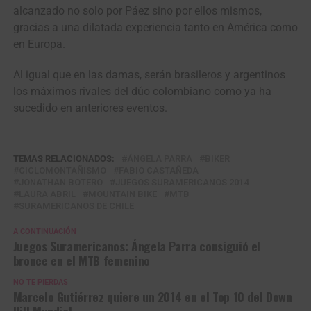
alcanzado no solo por Páez sino por ellos mismos,
gracias a una dilatada experiencia tanto en América como
en Europa.
Al igual que en las damas, serán brasileros y argentinos
los máximos rivales del dúo colombiano como ya ha
sucedido en anteriores eventos.
TEMAS RELACIONADOS:
ÁNGELA PARRA
BIKER
CICLOMONTAÑISMO
FABIO CASTAÑEDA
JONATHAN BOTERO
JUEGOS SURAMERICANOS 2014
LAURA ABRIL
MOUNTAIN BIKE
MTB
SURAMERICANOS DE CHILE
A CONTINUACIÓN
Juegos Suramericanos: Ángela Parra consiguió el
bronce en el MTB femenino
NO TE PIERDAS
Marcelo Gutiérrez quiere un 2014 en el Top 10 del Down
Hill Mundial