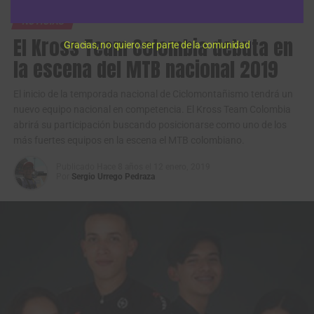
metros de desnivel positivo
alrededor de Girona, que será
NOTÍCIAS
decisiva para la clasificación general.
El Kross Team Colombia debuta en
Gracias, no quiero ser parte de la comunidad
RESULTADOS PRIMERA ETAPA SANTA VALL
la escena del MTB nacional 2019
El inicio de la temporada nacional de Ciclomontañismo tendrá un
1
Mads
SPECIALIZED
Dinamarca
3:35:14
nuevo equipo nacional en competencia. El Kross Team Colombia
Würtz
OFF-ROAD
abrirá su participación buscando posicionarse como uno de los
Schmidt
más fuertes equipos en la escena el MTB colombiano.
2
Wout
BUFF-BH TEAM
Bélgica
0:11
Alleman
Publicado
Hace 8 años
el
12 enero, 2019
Por
Sergio Urrego Pedraza
3
Romain
FACTOR RACING
Francia
0:13
Bardet
RCC
4
Matthew
SPECIALIZED
Sudáfrica
0:23
Beers
OFF-ROAD
5
Andreas
SWATT CLUB
Dinamarca
3:10
Stokbro
6
Yann
SCOTT CREUSE
Francia
3:11