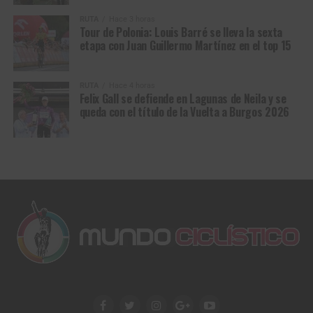
RUTA
Hace 3 horas
Aprovechó para opinar sobre cómo ve el ciclomontañismo
Tour de Polonia: Louis Barré se lleva la sexta
nacional actualmente: “Con los años han salido futuros
etapa con Juan Guillermo Martínez en el top 15
campeones, hemos visto a muchos. Sin embargo el
ciclomontañismo de nuestro país se ha estancado un
RUTA
Hace 4 horas
poco, esperamos que el próximo año las cosas sean
Felix Gall se defiende en Lagunas de Neila y se
queda con el título de la Vuelta a Burgos 2026
mejores para todos, sobre todo para el ciclismo de
montaña. Hay mucho por hacer todavía y se requiere de
más apoyo”.