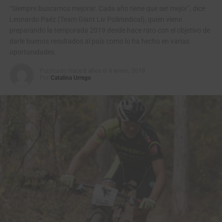
“Pero más importante aún es poder abrir nuevas
“Siempre buscamos mejorar. Cada año tiene que ser mejor”, dice
oportunidades profesionales a jóvenes talentos del
Leonardo Paéz (Team Giant Liv Polimedical), quien viene
deporte de bajos recursos económicos, apoyando el
preparando la temporada 2019 desde hace rato con el objetivo de
deporte Colombiano. Queremos no solo ofrecer un
darle buenos resultados al país como lo ha hecho en varias
oportunidades.
producto, queremos apoyar los sueños de cada uno de
ellos y de los que vienen, apoyar el esfuerzo de sus
Publicado
Hace 8 años
el
4 enero, 2019
familias, pero sobre todo queremos contribuir y seguir
Por
Catalina Urrego
creciendo como sociedad” puntualizó Peña.