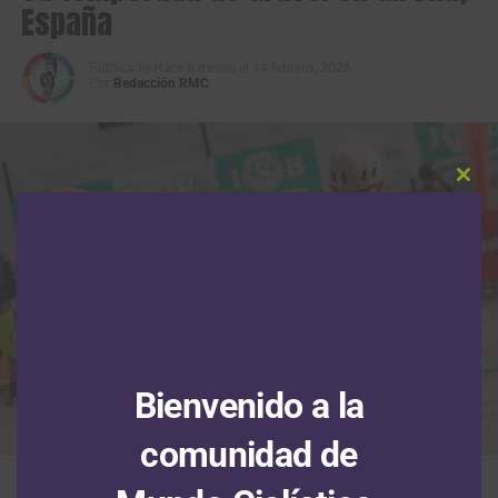
España
Publicado
Hace 6 meses
el
14 febrero, 2026
Por
Redacción RMC
Clos
this
modu
Bienvenido a la
comunidad de
El ciclomontañista boyacense Leonardo Páez inició su temporada de
gravel en la Santa Vall. (Foto © Lee Cougan – Basso Factory Racing)