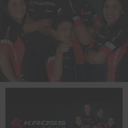
Chaptal
OXYGÈNE
7
Leon
MODUS
Alemania
3:11
Kaiser
OFFROAD
8
Jonas
WILLING ABLE
Dinamarca
3:11
Lindberg
RACING
9
Daan
RIDLEY RACING
Bélgica
3:12
Soete
10
Anton
INDEPENDIENTE
Noruega
3:12
Stensby
34
Leonardo
LEECOUGAN
Colombia
5:29
Páez
BASSO
FACTORY
RACING