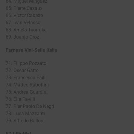
64. Miguel Minguez
65. Pierre Cazaux
66. Víctor Cabedo
67. Iván Velasco
68. Amets Txurruka
69. Juanjo Oroz
Farnese Vini-Selle Italia
71. Filippo Pozzato
72. Oscar Gatto
73. Francesco Failli
74. Matteo Rabottini
75. Andrea Guardini
76. Elia Favilli
77. Pier Paolo De Negri
78. Luca Mazzanti
79. Alfredo Balloni
FDJ-BigMat