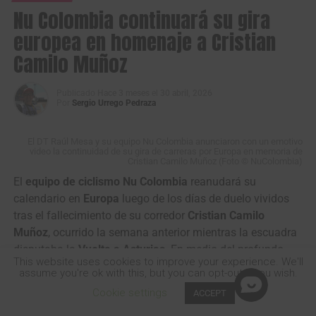
Nu Colombia continuará su gira
europea en homenaje a Cristian
Camilo Muñoz
Publicado
Hace 3 meses
el
30 abril, 2026
Por
Sergio Urrego Pedraza
El DT Raúl Mesa y su equipo Nu Colombia anunciaron con un emotivo
video la continuidad de su gira de carreras por Europa en memoria de
Cristian Camilo Muñoz (Foto © NuColombia)
El
equipo de ciclismo Nu Colombia
reanudará su
calendario en
Europa
luego de los días de duelo vividos
tras el fallecimiento de su corredor
Cristian Camilo
Muñoz
, ocurrido la semana anterior mientras la escuadra
disputaba la
Vuelta a Asturias
. En medio del profundo
This website uses cookies to improve your experience. We'll
dolor por su pérdida, el conjunto morado ha decidido
assume you're ok with this, but you can opt-out if you wish.
seguir adelante con su gira internacional como homenaje
Cookie settings
ACCEPT
a la memoria de su compañero.
SHARE
TWEET