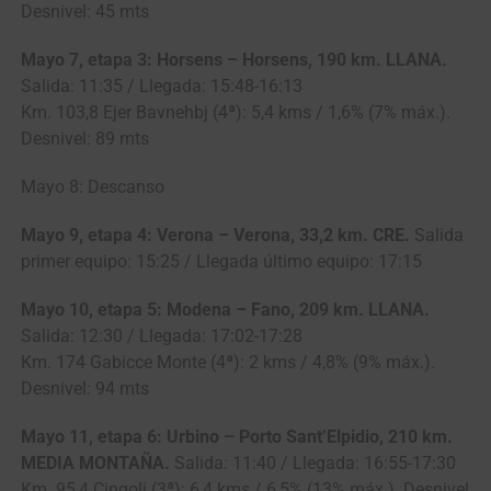
Desnivel: 45 mts
Mayo 7, etapa 3: Horsens – Horsens, 190 km. LLANA.
Salida: 11:35 / Llegada: 15:48-16:13
Km. 103,8 Ejer Bavnehbj (4ª): 5,4 kms / 1,6% (7% máx.).
Desnivel: 89 mts
Mayo 8: Descanso
Mayo 9, etapa 4: Verona – Verona, 33,2 km. CRE.
Salida
primer equipo: 15:25 / Llegada último equipo: 17:15
Mayo 10, etapa 5: Modena – Fano, 209 km. LLANA.
Salida: 12:30 / Llegada: 17:02-17:28
Km. 174 Gabicce Monte (4ª): 2 kms / 4,8% (9% máx.).
Desnivel: 94 mts
Mayo 11, etapa 6: Urbino – Porto Sant’Elpidio, 210 km.
MEDIA MONTAÑA.
Salida: 11:40 / Llegada: 16:55-17:30
Km. 95,4 Cingoli (3ª): 6,4 kms / 6,5% (13% máx.). Desnivel