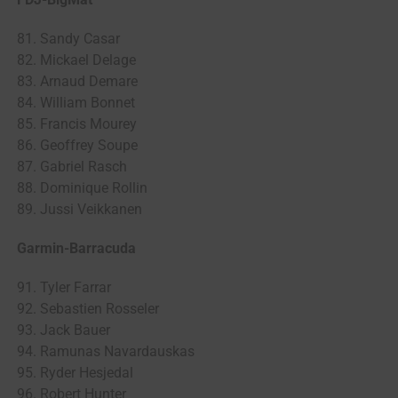
81. Sandy Casar
82. Mickael Delage
83. Arnaud Demare
84. William Bonnet
85. Francis Mourey
86. Geoffrey Soupe
87. Gabriel Rasch
88. Dominique Rollin
89. Jussi Veikkanen
Garmin-Barracuda
91. Tyler Farrar
92. Sebastien Rosseler
93. Jack Bauer
94. Ramunas Navardauskas
95. Ryder Hesjedal
96. Robert Hunter