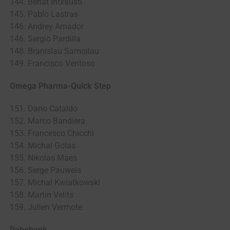
144. Beñat Intxausti
145. Pablo Lastras
146. Andrey Amador
146. Sergio Pardilla
148. Branislau Samoilau
149. Francisco Ventoso
Omega Pharma-Quick Step
151. Dario Cataldo
152. Marco Bandiera
153. Francesco Chicchi
154. Michal Golas
155. Nikolas Maes
156. Serge Pauwels
157. Michal Kwiatkowski
158. Martin Velits
159. Julien Vermote
Rabobank