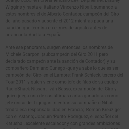
Juanjo Cobo, el norteamericano Levi Leipheimer, Bradley
Wiggins y hasta el italiano Vincenzo Nibali, sumando a
estos nombres el de Alberto Contador, campeón del Giro
del año pasado y ausente el 2012 mientras paga una
sanción que termina en el mes de agosto antes de
arrancar la Vuelta a España.
Ante ese panorama, surgen entonces los nombres de
Michele Scarponi (subcampeón del Giro 2011 pero
declarado campeón ante la sanción de Contador) y su
compañero Damiano Cunego -que ya sabe lo que es ser
campeón del Giro- en el Lampre; Frank Schleck, tercero del
Tour 2011 y quien viene como jefe de filas de su equipo
RadioShack-Nissan ; Iván Basso, excampeón del Giro y
quien juega una de sus últimas cartas ganadoras como
jefe único del Liquigas mientras su compañero Nibali
tendrá esa responsabilidad en Francia; Román Kreuziger
con el Astana; Joaquín ‘Purito’ Rodríguez, el español del
Katusha , excelente escalador y con grandes ambiciones