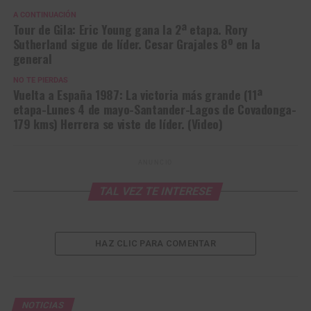
A CONTINUACIÓN
Tour de Gila: Eric Young gana la 2ª etapa. Rory
Sutherland sigue de líder. Cesar Grajales 8º en la
general
NO TE PIERDAS
Vuelta a España 1987: La victoria más grande (11ª
etapa-Lunes 4 de mayo-Santander-Lagos de Covadonga-
179 kms) Herrera se viste de líder. (Video)
ANUNCIO
TAL VEZ TE INTERESE
HAZ CLIC PARA COMENTAR
NOTICIAS