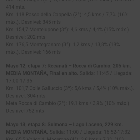
414 mts.
Km. 118 Passo della Cappella (2ª): 4,5 kms / 7,7% (16%
máx.). Desnivel: 345 mts
Km. 154,7 Montelupone (3ª): 4,6 kms / 4,4% (15% máx.).
Desnivel: 202 mts
Km. 176,5 Montegranaro (3ª): 1,2 kms / 13,8% (18%
máx.). Desnivel: 166 mts
Mayo 12, etapa 7: Recanati – Rocca di Cambio, 205 km.
MEDIA MONTAÑA, Final en alto.
Salida: 11:45 / Llegada:
17:00-17:36
Km. 101,7 Colle Galluccio (3ª): 5,6 kms / 5,4% (10% máx.).
Desnivel: 304 mts
Meta Rocca di Cambio (2ª): 19,1 kms / 3,9% (10% máx.).
Desnivel 752 mts
Mayo 13, etapa 8: Sulmona – Lago Laceno, 229 km.
MEDIA MONTAÑA.
Salida: 11:00 / Llegada: 16:52-17:32
Km. 65,5 Valico di Macerone (4ª): 3,6 kms / 7,2% (10%