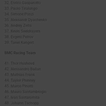
32. Enrico Gasparotto
33. Paolo Tiralongo
34. Simone Ponzi
35. Alexsandr Dyachenko
36. Andrey Zeits
37. Kevin Seeldrayers
38. Evgeni Petrov
39. Tanel Kangert
BMC Racing Team
41. Thor Hushovd
42. Alessandro Ballan
43. Mathias Frank
44. Taylor Phinney
45. Marco Pinotti
46. Mauro Santambrogio
47. Ivan Santaromita
48. Johann Tschopp