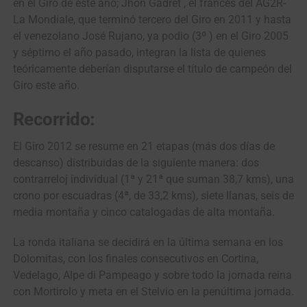
en el Giro de este año; Jhon Gadret , el francés del AG2R-
La Mondiale, que terminó tercero del Giro en 2011 y hasta
el venezolano José Rujano, ya podio (3º ) en el Giro 2005
y séptimo el año pasado, integran la lista de quienes
teóricamente deberían disputarse el título de campeón del
Giro este año.
Recorrido:
El Giro 2012 se resume en 21 etapas (más dos días de
descanso) distribuidas de la siguiente manera: dos
contrarreloj individual (1ª y 21ª que suman 38,7 kms), una
crono por escuadras (4ª, de 33,2 kms), siete llanas, seis de
media montaña y cinco catalogadas de alta montaña.
La ronda italiana se decidirá en la última semana en los
Dolomitas, con los finales consecutivos en Cortina,
Vedelago, Alpe di Pampeago y sobre todo la jornada reina
con Mortirolo y meta en el Stelvio en la penúltima jornada.