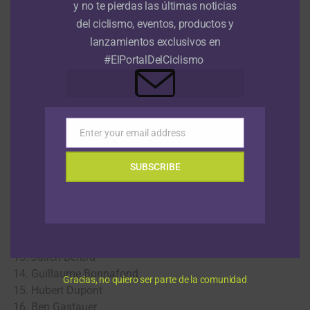
y no te pierdas las últimas noticias
del ciclismo, eventos, productos y
1. Michele Scarponi
lanzamientos exclusivos en
2. Damiano Cunego
#ElPortalDelCiclismo
3. Diego Ulissi
4. Matteo Bono
5. Adriano Malori
6. Przemyslaw Niemiec
7. Daniele Pietropolli
Enter your email address
Email
8. Daniele Righi
9. Alessandro Spezialetti
SUBSCRIBE
AG2R-La Mondiale
11. John Gadret
12. Manuel Belletti
13. Julien Berard
14. Guillaume Bonnafond
Gracias, no quiero ser parte de la comunidad
15. Hubert Dupont
16. Ben Gastauer