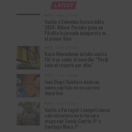
LATEST
RUTA
Hace 12 horas
Vuelta a Colombia Sistecrédito
2026: Wilmar Paredes gana en
Pitalito la jornada inaugural y es
el primer líder
RUTA
Hace 13 horas
Kasia Niewiadoma estalla contra
FDJ tras ceder el amarillo: “Perdí
todo el respeto por ellas”
RUTA
Hace 14 horas
Juan Diego Quintero inicia un
nuevo capítulo en su carrera
deportiva
RUTA
Hace 15 horas
Vuelta a Portugal: Leangel Linarez
sale victorioso en la tercera
etapa con Tomás Contte 3° y
Santiago Mesa 7°