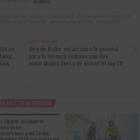
ATINA-PKS-2023
Descarga
CHAMPIONSHIP
COPA LATINA DE BMX
COPA LATINA DE BMX 2023
JUAN JOSÉ VELÁSQUEZ
MANUELA MARTÍNEZ
RIOBAMBA
Gracias, no quiero ser parte de la comunidad
A CONTINUACIÓN
mete en
Giro de Italia: así arranca la general
taña;
para la tercera semana con dos
Bais
escarabajos cerca de entrar al top 10
ANUNCIO
AL VEZ TE INTERESE
s figuras del deporte
iano en los
americanos y del Caribe
Domingo 2026 con aporte del