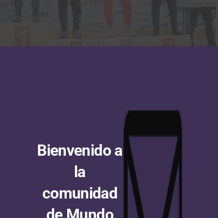
or damas ronda 6 Copa Latina de BMX 2023. (Foto @sherdoiza © Piñón a Fondo)
 Championship Ronda 6 Copa Latina de BMX
Bienvenido a
la
comunidad
de Mundo