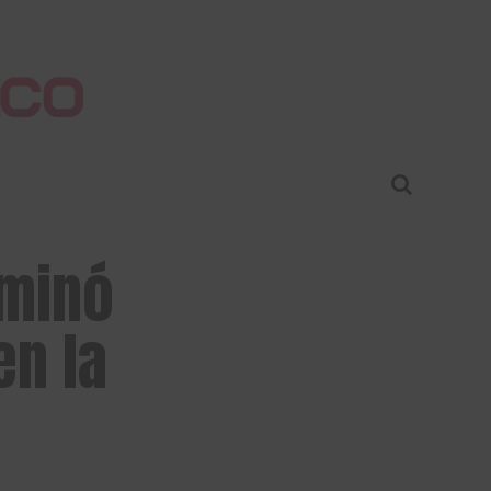
ominó
en la