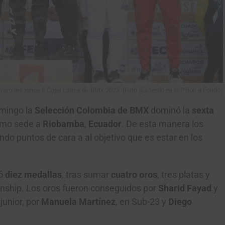
te varones ronda 6 Copa Latina de BMX 2023. (Foto @sherdoiza © Piñón a Fondo)
omingo la
Selección Colombia de BMX
dominó la
sexta
como sede a
Riobamba
,
Ecuador
. De esta manera los
do puntos de cara a al objetivo que es estar en los
có
diez medallas
, tras sumar
cuatro oros
, tres platas y
onship. Los oros fueron conseguidos por
Sharid Fayad
y
junior, por
Manuela Martínez
, en Sub-23 y
Diego