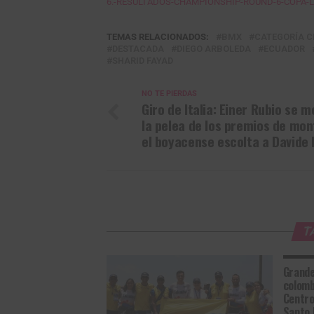
6.-RESULTADOS-CHAMPIONSHIP-ROUND-6-COPA-L
TEMAS RELACIONADOS:
BMX
CATEGORÍA 
DESTACADA
DIEGO ARBOLEDA
ECUADOR
SHARID FAYAD
NO TE PIERDAS
Giro de Italia: Einer Rubio se 
la pelea de los premios de mon
el boyacense escolta a Davide 
T
Grande
colomb
Centro
Santo 