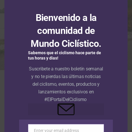
Bienvenido a la
comunidad de
Mundo Ciclístico.
Sabemos que el ciclismo hace parte de
tus horas y dias!
Suscribete a nuestro boletín semanal
El DT Raúl Mesa y su equipo Nu Colombia anunciaron con un emotivo
y no te pierdas las últimas noticias
video la continuidad de su gira de carreras por Europa en memoria de
Cristian Camilo Muñoz (Foto © NuColombia)
del ciclismo, eventos, productos y
El
equipo de ciclismo Nu Colombia
reanudará su
lanzamientos exclusivos en
calendario en
Europa
luego de los días de duelo vividos
#ElPortalDelCiclismo
tras el fallecimiento de su corredor
Cristian Camilo
Muñoz
, ocurrido la semana anterior mientras la escuadra
disputaba la
Vuelta a Asturias
. En medio del profundo
dolor por su pérdida, el conjunto morado ha decidido
Enter your email address