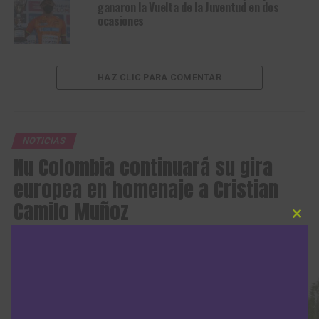
ganaron la Vuelta de la Juventud en dos
ocasiones
HAZ CLIC PARA COMENTAR
NOTICIAS
Nu Colombia continuará su gira
europea en homenaje a Cristian
Camilo Muñoz
Clos
this
Publicado
Hace 3 meses
el
30 abril, 2026
modu
Por
Sergio Urrego Pedraza