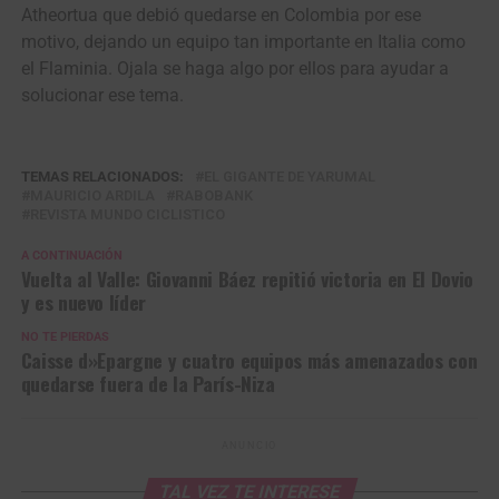
Atheortua que debió quedarse en Colombia por ese
motivo, dejando un equipo tan importante en Italia como
el Flaminia. Ojala se haga algo por ellos para ayudar a
solucionar ese tema.
TEMAS RELACIONADOS:
EL GIGANTE DE YARUMAL
MAURICIO ARDILA
RABOBANK
REVISTA MUNDO CICLISTICO
A CONTINUACIÓN
Vuelta al Valle: Giovanni Báez repitió victoria en El Dovio
y es nuevo líder
NO TE PIERDAS
Caisse d»Epargne y cuatro equipos más amenazados con
quedarse fuera de la París-Niza
ANUNCIO
TAL VEZ TE INTERESE