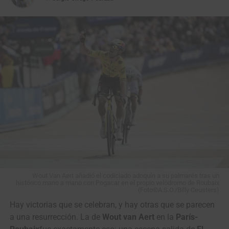
View this post on Instagram
Wout Van Aert añadió el codiciado adoquín a su palmarés tras un
histórico mano a mano con Pogacar en el propio velódromo de Roubaix
(Foto©A.S.O./Billy Ceusters)
Hay victorias que se celebran, y hay otras que se parecen
a una resurrección. La de
Wout van Aert
en la
París-