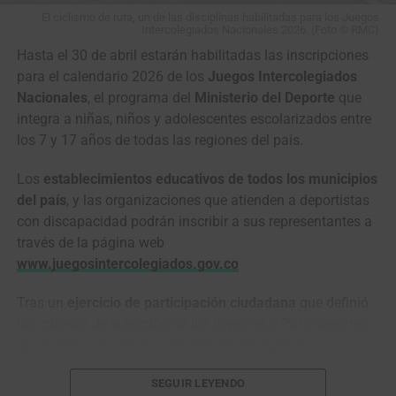
soñábamos: dos gigantes solos frente al adoquín,
El ciclismo de ruta, un de las disciplinas habilitadas para los Juegos
Intercolegiados Nacionales 2026. (Foto © RMC)
midiéndose a golpe de pedales, dos pura sangre cabeza a
Hasta el 30 de abril estarán habilitadas las inscripciones
cabeza, todavía con casi
100 kilómetros
y un mar de
para el calendario 2026 de los
Juegos Intercolegiados
piedras por delante.
Nacionales
, el programa del
Ministerio del Deporte
que
En
El Renacido
,
Hugh Glass
es despedazado por un oso,
integra a niñas, niños y adolescentes escolarizados entre
enterrado vivo, lanzado al abismo con su caballo y
los 7 y 17 años de todas las regiones del país.
obligado a atravesar a pie un desierto de hielo y
Los
establecimientos educativos de todos los municipios
temperaturas bajo cero. Así también
Pogacar
y
Van der
del país
, y las organizaciones que atienden a deportistas
Poel
parecieron quedar a merced del infierno en
con discapacidad podrán inscribir a sus representantes a
plena
París-Roubaix
.
través de la página web
www.juegosintercolegiados.gov.co
Tras un
ejercicio de participación ciudadana
que definió
los criterios de selección de los deportes y Para deportes
que harán parte de esta edición, las disciplinas
habilitadas son:
ciclismo de ruta
, baloncesto, fútbol sala,
SEGUIR LEYENDO
voleibol, balonmano, baloncesto 3×3, atletismo, ajedrez