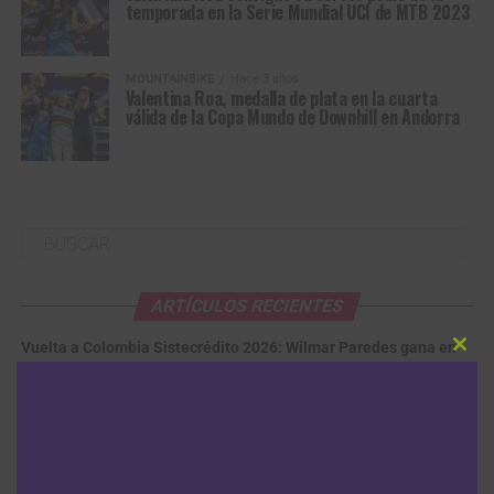
temporada en la Serie Mundial UCI de MTB 2023
MOUNTAINBIKE
Hace 3 años
Valentina Roa, medalla de plata en la cuarta
válida de la Copa Mundo de Downhill en Andorra
ARTÍCULOS RECIENTES
Vuelta a Colombia Sistecrédito 2026: Wilmar Paredes gana en
Clos
Pitalito la jornada inaugural y es el primer líder
8 agosto, 2026
this
modu
Kasia Niewiadoma estalla contra FDJ tras ceder el amarillo:
“Perdí todo el respeto por ellas”
8 agosto, 2026