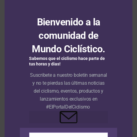
Juan Diego Quintero inicia un nuevo capítulo en su carrera
deportiva
8 agosto, 2026
Bienvenido a la
Vuelta a Portugal: Leangel Linarez sale victorioso en la tercera
etapa con Tomás Contte 3° y Santiago Mesa 7°
8 agosto, 2026
comunidad de
Mundo Ciclístico.
Felix Gall se defiende en Lagunas de Neila y se queda con el
título de la Vuelta a Burgos 2026
8 agosto, 2026
Sabemos que el ciclismo hace parte de
tus horas y dias!
Suscribete a nuestro boletín semanal
VIDEOS
y no te pierdas las últimas noticias
del ciclismo, eventos, productos y
lanzamientos exclusivos en
#ElPortalDelCiclismo