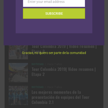
Enter your email address
Email
NOTICIAS
Hace 1 mes
SUBSCRIBE
NOTICIAS
Hace 1 mes
Episodio 1: Tour de Francia 2026
Previo: Analizamos el formato de la
contrarreloj por equipos
NOTICIAS
Hace 7 años
Tour Colombia 2019 | Video resumen |
Etapa 3
Gracias, no quiero ser parte de la comunidad
NOTICIAS
Hace 7 años
Tour Colombia 2019| Video resumen |
Etapa 2
NOTICIAS
Hace 7 años
Los mejores momentos de la
presentación de equipos del Tour
Colombia 2.1