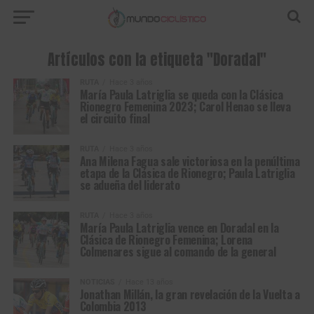
Artículos con la etiqueta "Doradal"
RUTA
Hace 3 años
María Paula Latriglia se queda con la Clásica
Rionegro Femenina 2023; Carol Henao se lleva
el circuito final
RUTA
Hace 3 años
Ana Milena Fagua sale victoriosa en la penúltima
etapa de la Clásica de Rionegro; Paula Latriglia
se adueña del liderato
RUTA
Hace 3 años
María Paula Latriglia vence en Doradal en la
Clásica de Rionegro Femenina; Lorena
Colmenares sigue al comando de la general
NOTICIAS
Hace 13 años
Jonathan Millán, la gran revelación de la Vuelta a
Colombia 2013