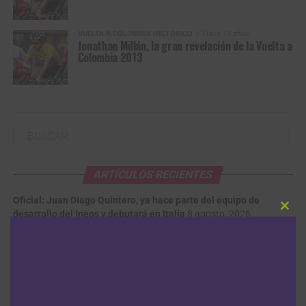
VUELTA A COLOMBIA HISTÓRICO
Hace 13 años
Jonathan Millán, la gran revelación de la Vuelta a
Colombia 2013
ARTÍCULOS RECIENTES
Oficial: Juan Diego Quintero, ya hace parte del equipo de
desarrollo del Ineos y debutará en Italia
8 agosto, 2026
Clos
this
modu
Tour de Polonia: Louis Barré se lleva la sexta etapa con Juan
Guillermo Martínez en el top 15
8 agosto, 2026
Felix Gall se defiende en Lagunas de Neila y se queda con el