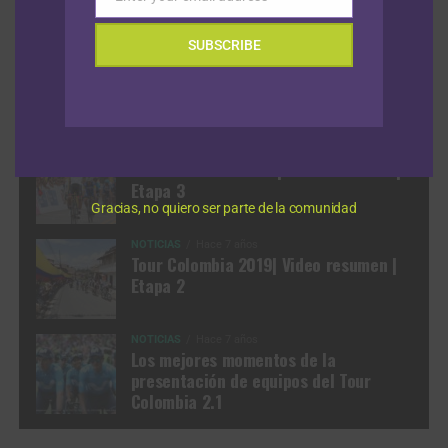
Email
NOTICIAS
Hace 1 mes
SUBSCRIBE
NOTICIAS
Hace 1 mes
Episodio 1: Tour de Francia 2026
Previo: Analizamos el formato de la
contrarreloj por equipos
NOTICIAS
Hace 7 años
Tour Colombia 2019 | Video resumen |
Etapa 3
Gracias, no quiero ser parte de la comunidad
NOTICIAS
Hace 7 años
Tour Colombia 2019| Video resumen |
Etapa 2
NOTICIAS
Hace 7 años
Los mejores momentos de la
presentación de equipos del Tour
Colombia 2.1