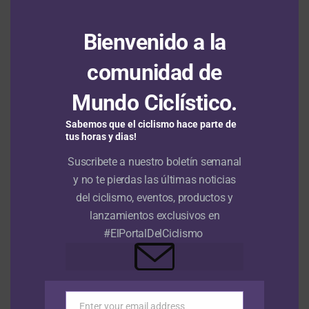
título de la Vuelta a Burgos 2026
8 agosto, 2026
Bienvenido a la
Arrancó la Vuelta a Colombia Sistecrédito 2026 con la
presentación de equipos
8 agosto, 2026
comunidad de
Santiago Umba subcampeón del Tour de Kahramanmaraş; su
Mundo Ciclístico.
equipo ganó las cuatro etapas en disputa
8 agosto, 2026
Sabemos que el ciclismo hace parte de
tus horas y dias!
VIDEOS
Suscribete a nuestro boletín semanal
y no te pierdas las últimas noticias
del ciclismo, eventos, productos y
lanzamientos exclusivos en
#ElPortalDelCiclismo
Enter your email address