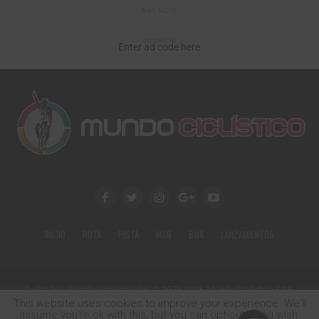
ANUNCIO
ANUNCIO
Enter ad code here
INICIO
RUTA
PISTA
MTB
BMX
LANZAMIENTOS
Todos los derechos reservados © 1976-2026 Mundo Ciclístico SAS.
Calle 79 No. 18-34 Of. 602
This website uses cookies to improve your experience. We'll
Tel: (+57) 1 9370461
assume you're ok with this, but you can opt-out if you wish.