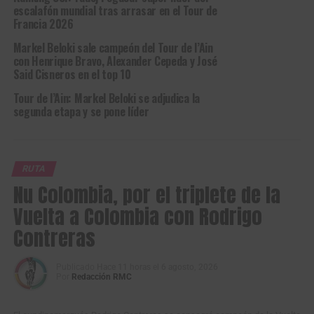
escalafón mundial tras arrasar en el Tour de
Francia 2026
Markel Beloki sale campeón del Tour de l’Ain
con Henrique Bravo, Alexander Cepeda y José
Said Cisneros en el top 10
Tour de l’Ain: Markel Beloki se adjudica la
segunda etapa y se pone líder
RUTA
Nu Colombia, por el triplete de la
Vuelta a Colombia con Rodrigo
Contreras
Publicado
Hace 11 horas
el
6 agosto, 2026
Por
Redacción RMC