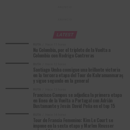
2
Santiago Umba
Solution Tech NIPPO
0:02
Rali
ANUNCIO
3
Rein Taaramäe
Kinan Racing Team
0:31
ANUNCIO
4
Adne van
Terengganu Cycling
0:37
Engelen
Team
LATEST
5
Awet Aman
Istanbul Team
0:41
RUTA
Hace 11 horas
Nu Colombia, por el triplete de la Vuelta a
6
Mathias
VC Fukuoka
0:57
Colombia con Rodrigo Contreras
Bregnhøj
RUTA
Hace 12 horas
7
Benjamín
Terengganu Cycling
1:43
Santiago Umba consigue una brillante victoria
en la tercera etapa del Tour de Kahramanmaraş
Prades
Team
y sigue segundo en la general
8
Fergus
Terengganu Cycling
2:33
RUTA
Hace 13 horas
Browning
Team
Francisco Campos se adjudica la primera etapa
Francisco Campos, ganador de la primera etapa en línea de la Vuelta a
en línea de la Vuelta a Portugal con Adrián
9
Jo Hashikawa
Kinan Racing Team
2:36
Portugal 2026. (Foto © Volta a Portugal)
Bustamante y Jesús David Peña en el top 15
10
Gerard
VC Fukuoka
2:52
RUTA
Hace 14 horas
Ledesma
Volta a Portugal em Bicicleta (2.1)
Tour de Francia Femenino: Kim Le Court se
impone en la sexta etapa y Marlen Reusser
Resultados Etapa 1 | Lourinhã – Sintra (157,1