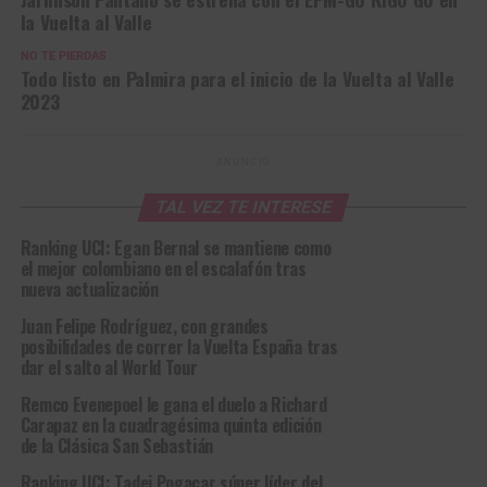
la Vuelta al Valle
NO TE PIERDAS
Todo listo en Palmira para el inicio de la Vuelta al Valle
2023
ANUNCIO
TAL VEZ TE INTERESE
Ranking UCI: Egan Bernal se mantiene como
el mejor colombiano en el escalafón tras
nueva actualización
Juan Felipe Rodríguez, con grandes
posibilidades de correr la Vuelta España tras
dar el salto al World Tour
Remco Evenepoel le gana el duelo a Richard
Carapaz en la cuadragésima quinta edición
de la Clásica San Sebastián
Ranking UCI: Tadej Pogacar súper líder del