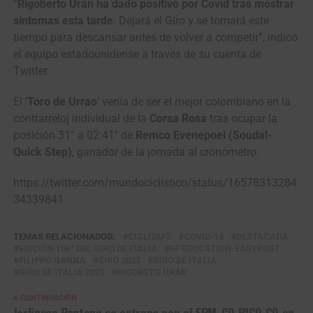
“
Rigoberto Urán ha dado positivo por Covid tras mostrar
síntomas esta tarde
. Dejará el Giro y se tomará este
tiempo para descansar antes de volver a competir”, indicó
el equipo estadounidense a través de su cuenta de
Twitter.
El ‘
Toro de Urrao
‘ venía de ser el mejor colombiano en la
contrarreloj individual de la
Corsa Rosa
tras ocupar la
posición 31° a 02:41″ de
Remco Evenepoel
(Soudal-
Quick Step)
, ganador de la jornada al cronómetro.
https://twitter.com/mundociclistico/status/16578313284
34339841
TEMAS RELACIONADOS:
CICLISMO
COVID-19
DESTACADA
EDICIÓN 106° DEL GIRO DE ITALIA
EF EDUCATION-EASYPOST
FILIPPO GANNA
GIRO 2023
GIRO DE ITALIA
GIRO DE ITALIA 2023
RIGOBETO URÁN
A CONTINUACIÓN
Jarlinson Pantano se estrena con el EPM-GO RIGO GO en