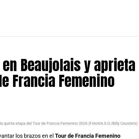
 en Beaujolais y aprieta
 de Francia Femenino
la quinta etapa del Tour de Francia Femenino 2026 (Foto©A.S.O./Billy Ceusters)
vantar los brazos en el
Tour de Francia Femenino