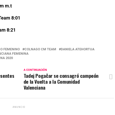
m m.t
Team 8:01
am 8:21
MO FEMENINO
COLNAGO CM TEAM
DANIELA ATEHORTUA
NCIANA FEMENINA
NA 2020
A CONTINUACIÓN
esentes
Tadej Pogačar se consagró campeón
de la Vuelta a la Comunidad
Valenciana
ANUNCIO