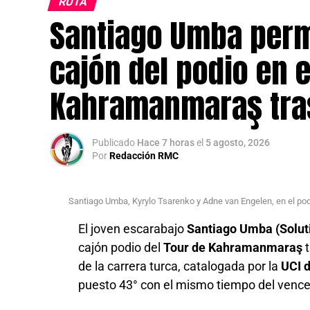
RUTA
Santiago Umba per
cajón del podio en e
Kahramanmaraş tras
Publicado
Hace 7 horas
el
5 agosto, 2026
Por
Redacción RMC
Santiago Umba, Kyrylo Tsarenko y Adne van Engelen, en el po
El joven escarabajo
Santiago Umba (Solut
cajón podio del
Tour de Kahramanmaraş
t
de la carrera turca, catalogada por la
UCI d
puesto 43° con el mismo tiempo del venced