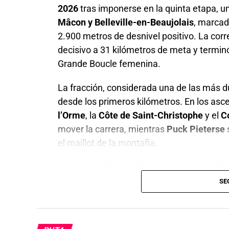
2026
tras imponerse en la quinta etapa, u
Mâcon y Belleville-en-Beaujolais
, marcad
2.900 metros de desnivel positivo. La cor
decisivo a 31 kilómetros de meta y terminó
Grande Boucle femenina.
La fracción, considerada una de las más du
desde los primeros kilómetros. En los asc
l’Orme
, la
Côte de Saint-Christophe
y el
C
mover la carrera, mientras
Puck Pieterse
el maillot de la montaña.
La fuga del día quedó conformada por 19 c
Niedermaier
,
Dominika Wlodarczyk
,
Juli
SE
Lippert
,
Amanda Spratt
,
Niamh Fisher-Bl
tener una ventaja cercana a los dos min
como líder virtual de la clasificación genera