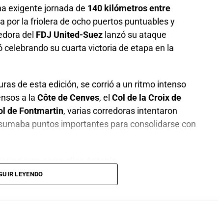
na exigente jornada de
140 kilómetros entre
a por la friolera de ocho puertos puntuables y
redora del
FDJ United-Suez
lanzó su ataque
 celebrando su cuarta victoria de etapa en la
ras de esta edición, se corrió a un ritmo intenso
ensos a la
Côte de Cenves
, el
Col de la Croix de
ol de Fontmartin
, varias corredoras intentaron
sumaba puntos importantes para consolidarse con
orredoras, entre ellas
Antonia
ette Berthet
,
Franziska Koch
,
Liane
GUIR LEYENDO
ack
,
Puck Pieterse
y
Noemi Rüegg
. El grupo llegó a
utos, lo que puso momentáneamente a Niedermaier
l.