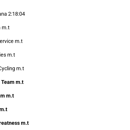
ana 2:18:04
 m.t
ervice m.t
ies m.t
ycling m.t
 Team m.t
am m.t
m.t
reatness m.t