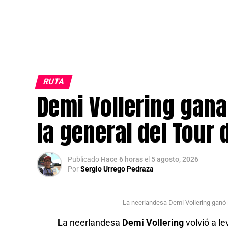
RUTA
Demi Vollering gana
la general del Tour
Publicado
Hace 6 horas
el
5 agosto, 2026
Por
Sergio Urrego Pedraza
La neerlandesa Demi Vollering ganó 
L
a neerlandesa
Demi Vollering
volvió a le