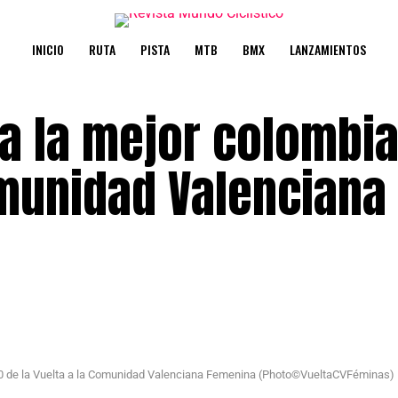
INICIO
RUTA
PISTA
MTB
BMX
LANZAMIENTOS
úa la mejor colombi
omunidad Valenciana
20 de la Vuelta a la Comunidad Valenciana Femenina (Photo©VueltaCVFéminas)