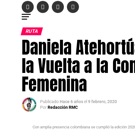
RUTA
Daniela Atehort
la Vuelta a la C
Femenina
Publicado
Hace 6 años
el
9 febrero, 2020
Por
Redacción RMC
Con amplia presencia colombiana se cumplió la edición 20