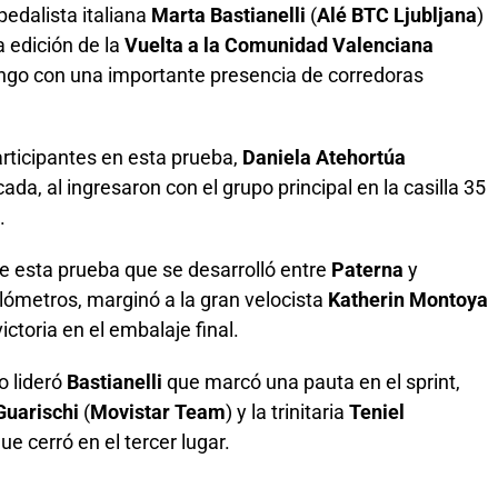
edalista italiana
Marta Bastianelli
(
Alé BTC Ljubljana
)
a edición de la
Vuelta a la Comunidad Valenciana
ingo con una importante presencia de corredoras
articipantes en esta prueba,
Daniela Atehortúa
cada, al ingresaron con el grupo principal en la casilla 35
.
de esta prueba que se desarrolló entre
Paterna
y
lómetros, marginó a la gran velocista
Katherin Montoya
victoria en el embalaje final.
o lideró
Bastianelli
que marcó una pauta en el sprint,
Guarischi
(
Movistar Team
) y la trinitaria
Teniel
que cerró en el tercer lugar.