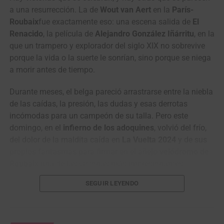
a una resurrección. La de
Wout van Aert
en la
París-
Roubaix
fue exactamente eso: una escena salida de
El
Renacido
, la película de
Alejandro González Iñárritu
, en la
que un trampero y explorador del siglo XIX no sobrevive
porque la vida o la suerte le sonrían, sino porque se niega
“Han sido días muy duros para todos.
La partida de
a morir antes de tiempo.
Cristian Camilo nos dejó un dolor muy grande como
equipo, como familia y como seres humanos
. Después
Durante meses, el belga pareció arrastrarse entre la niebla
de conversar entre corredores, directivos y cuerpo técnico,
de las caídas, la presión, las dudas y esas derrotas
tomamos la decisión de continuar esta gira por Europa
incómodas para un campeón de su talla. Pero este
como homenaje a su memoria
. Fue una decisión
domingo, en el
infierno de los adoquines
, volvió del frío,
unánime del grupo, porque sentimos que seguir en
del dolor de la maldita caída en
La Vuelta 2024
y de sus
carrera, mantenernos unidos y competir en su nombre
propios fantasmas para firmar en el añejo
velódromo de
también es una forma de recordarlo y de honrar todo lo
Roubaix
una de las victorias más impresionantes,
que entregó a este equipo”, señaló el director deportivo del
emotivas y redentoras de su ya brillante carrera.
Nu Colombia,
Raúl Mesa
.
SEGUIR LEYENDO
Fue en el
sector 12, entre Auchy-lez-Orchies y Bersée
,
El
GP de Anicolor
, previsto del
1 al 3 de mayo
en territorio
donde
Wout van Aert
decidió que ya había esperado
portugués, abrirá así una nueva etapa dentro de la gira
suficiente. En uno de esos tramos donde
París-Roubaix
se