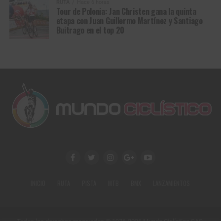
RUTA
Hace 6 horas
campeón: también alimentan los mitos.
Tour de Polonia: Jan Christen gana la quinta
etapa con Juan Guillermo Martínez y Santiago
Buitrago en el top 20
Tadej Pogacar y su pinchazo que lo obligó a usar la bicicleta neutral. El
infierno de París Roubaix en su máximo esplendor
INICIO
RUTA
PISTA
MTB
BMX
LANZAMIENTOS
(Foto©A.S.O./Pressesports/Etienne Garnier)
Cuando
Wout van Aert
cruzó la meta en el
velódromo de
Roubaix
, ya no levantó solo los brazos de un campeón