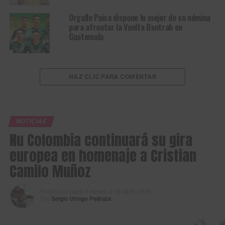
Orgullo Paisa dispone lo mejor de su nómina
para afrontar la Vuelta Bantrab en
Guatemala
HAZ CLIC PARA COMENTAR
NOTICIAS
Nu Colombia continuará su gira
europea en homenaje a Cristian
Camilo Muñoz
Publicado
Hace 3 meses
el
30 abril, 2026
Por
Sergio Urrego Pedraza