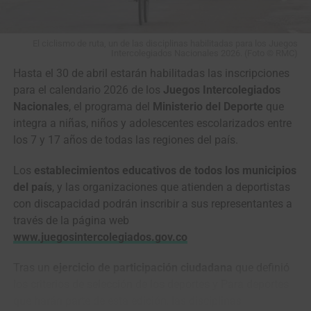
Ahí empezó a tomar forma la batalla que todos
soñábamos: dos gigantes solos frente al adoquín,
El ciclismo de ruta, un de las disciplinas habilitadas para los Juegos
Intercolegiados Nacionales 2026. (Foto © RMC)
midiéndose a golpe de pedales, dos pura sangre cabeza a
Hasta el 30 de abril estarán habilitadas las inscripciones
cabeza, todavía con casi
100 kilómetros
y un mar de
para el calendario 2026 de los
Juegos Intercolegiados
piedras por delante.
Nacionales
, el programa del
Ministerio del Deporte
que
En
El Renacido
,
Hugh Glass
es despedazado por un oso,
integra a niñas, niños y adolescentes escolarizados entre
enterrado vivo, lanzado al abismo con su caballo y
los 7 y 17 años de todas las regiones del país.
obligado a atravesar a pie un desierto de hielo y
Los
establecimientos educativos de todos los municipios
temperaturas bajo cero. Así también
Pogacar
y
Van der
del país
, y las organizaciones que atienden a deportistas
Poel
parecieron quedar a merced del infierno en
con discapacidad podrán inscribir a sus representantes a
plena
París-Roubaix
.
través de la página web
www.juegosintercolegiados.gov.co
Tras un
ejercicio de participación ciudadana
que definió
los criterios de selección de los deportes y Para deportes
que harán parte de esta edición, las disciplinas