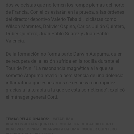
dos velocistas que no temen los rompe-piernas del norte
de Francia. Con ellos estarán en la prueba, a las órdenes
del director deportivo Valerio Tebaldi, ciclistas como:
Wilson Marentes, Dalivier Ospina, Carlos Julián Quintero,
Dúber Quintero, Juan Pablo Suárez y Juan Pablo
Valencia.
De la formación no forma parte Darwin Atapuma, quien
se recupera de la lesión sufrida en la rodilla durante el
Tour de l’Ain. “La resonancia magnética a la que se
sometió Atapuma reveló la persistencia de una dolencia
inflamatoria que esperamos se resuelva con rapidez
gracias a la terapia a la que se está sometiendo”, explicó
el mánager general Corti.
TEMAS RELACIONADOS:
ATAPUMA
CARLOS JULIÁN QUINTERO
CLÁSICA
CLAUDIO CORTI
DALIVIER OSPINA
DARWIN ATAPUMA
DUBER QUINTERO