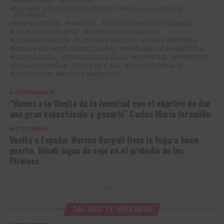
EDWIN AVILA
EL PUMA
EL TEAM COLOMBIA CON DUQUE Y ÁVILA A LA CAZA DE
FOURMIES
EMBALADORES
FRANCIA
GRAN PREMIO DE FOURMIES
JUAN PABLO SUÁREZ
JUAN PABLO VALENCIA
LEONARDO DUQUE
LESIÓN DE RODILLA
PUMA ATAPUMA
REGIÓN DEL NORD PAS DE CALAIS
RESONANCIA MAGNÉTICA
SEMICLÁSICA
SEMICLÁSICA GALA
SPRINTER
SPRINTERS
TEAM COLOMBIA
TOUR DE L´AIN
VALERIO TEBALDI
VELOCISTAS
WILSON MARENTES
A CONTINUACIÓN
“Vamos a la Vuelta de la Juventud con el objetivo de dar
una gran espectáculo y ganarla” Carlos Mario Jaramillo
NO TE PIERDAS
Vuelta a España: Warren Barguil lleva la fuga a buen
puerto. Nibali sigue de rojo en el preludio de los
Pirineos
ANUNCIO
TAL VEZ TE INTERESE