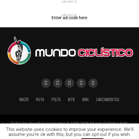
ANUNCIO
ANUNCIO
Enter ad code here
INICIO
RUTA
PISTA
MTB
BMX
LANZAMIENTOS
Todos los derechos reservados © 1976-2026 Mundo Ciclístico SAS.
Calle 79 No. 18-34 Of. 602
This website uses cookies to improve your experience. We'll
Tel: (+57) 1 9370461
assume you're ok with this, but you can opt-out if you wish.