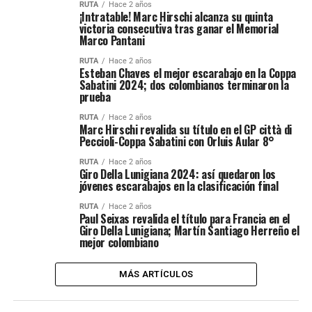
RUTA
Hace 2 años
¡Intratable! Marc Hirschi alcanza su quinta
victoria consecutiva tras ganar el Memorial
Marco Pantani
RUTA
Hace 2 años
Esteban Chaves el mejor escarabajo en la Coppa
Sabatini 2024; dos colombianos terminaron la
prueba
RUTA
Hace 2 años
Marc Hirschi revalida su título en el GP città di
Peccioli-Coppa Sabatini con Orluis Aular 8°
RUTA
Hace 2 años
Giro Della Lunigiana 2024: así quedaron los
jóvenes escarabajos en la clasificación final
RUTA
Hace 2 años
Paul Seixas revalida el título para Francia en el
Giro Della Lunigiana; Martín Santiago Herreño el
mejor colombiano
MÁS ARTÍCULOS