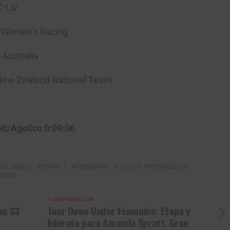
SA) CCC-Liv
ialized Women’s Racing
Gracias, no quiero ser parte de la comunidad
 UniSA-Australia
ntage New Zealand National Team
 Ale Cipollini
apit/Agolico 0:09:06
COLOMBIA
ETAPA 1
FEMENINO
LETIZIA PATERNOSTER
UNDER
A CONTINUACIÓN
on 33
Tour Down Under Femenino: Etapa y
liderato para Amanda Spratt. Gran