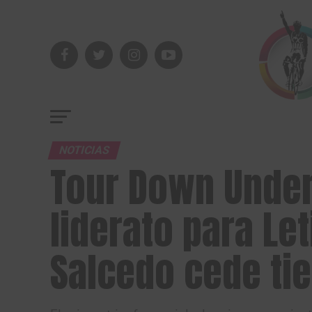
NOTICIAS
Tour Down Under
liderato para Le
Salcedo cede ti