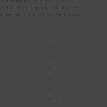
 correspondió a la italiana Leticia
2 de las 86 participantes inicialmente
h Roy (Mitchelton-Scott) y Arlenis Sierra,
ANUNCIO
ANUNCIO
ANUNCIO
ANUNCIO
ANUNCIO
ANUNCIO