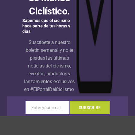
ugar a 9:26 del lote que definió la victoria.
Ciclístico.
rnada entre Nuriootpa – Mengler Hill, Angaston
Sabemos que el ciclismo
s se esperan temperaturas bordeando los 40 grados.
hace parte de tus horas y
dias!
Suscribete a nuestro
boletín semanal y no te
ral Individual Top 10
pierdas las últimas
noticias del ciclismo,
Segafredo Women 3:10:28
eventos, productos y
lanzamientos exclusivos
-Scott
en #ElPortalDelCiclismo
Women’s Team
Enter your email address
SUBSCRIBE
Email
bco-Silicon Valley Bank
nk