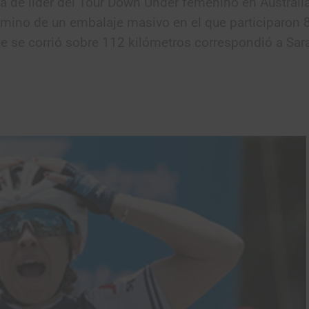
ta de líder del Tour Down Under femenino en Australia
érmino de un embalaje masivo en el que participaron 8
ue se corrió sobre 112 kilómetros correspondió a Sara