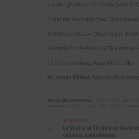
6 Ashleigh Moolman-Pasio (R
7 Matilda Raynolds (Aus) Spec
8 Rebecca Wiasak (Aus) Team
9 Naimh Fisher-Black (NZl) Va
10 Chloe Hosking (Aus)
86 Jannie Milena Salcedo (Col) Sw
TEMAS RELACIONADOS:
2019
CICLISMO
MILENA SALCEDO
MUJERES
TOUR DOWN 
NO TE PIERDAS
La Vuelta al Táchira se inicia c
ciclistas colombianos