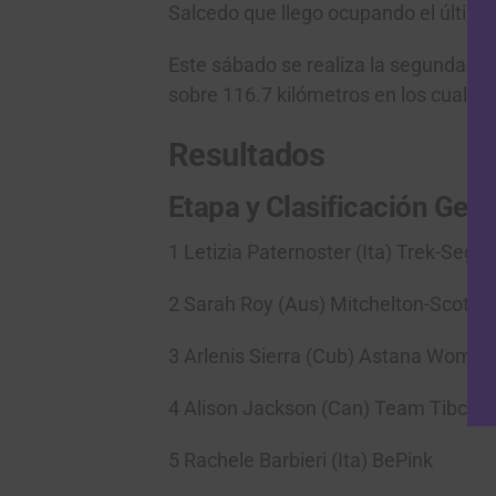
Salcedo que llego ocupando el último l
Este sábado se realiza la segunda jo
sobre 116.7 kilómetros en los cuale
Resultados
Etapa y Clasificación Gene
1 Letizia Paternoster (Ita) Trek-
2 Sarah Roy (Aus) Mitchelton
3 Arlenis Sierra (Cub) Astana 
4 Alison Jackson (Can) Team Ti
5 Rachele Barbieri (Ita) BePi