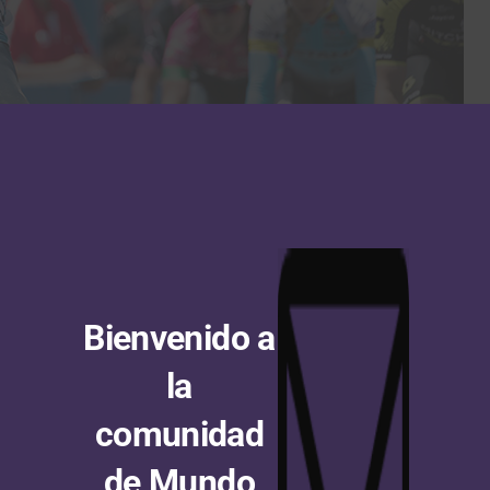
a camiseta de líder del Tour Down Under femenino en
eticia Paternoster del equipo Trek-Segafredo, al término
ciparon 82 de las 86 participantes inicialmente
Bienvenido a
gural que se corrió sobre 112 kilómetros correspondió
is Sierra, ciclista cubana del equipo Astana.
la
plano, sin grandes movimientos excepto la batalla por
comunidad
mios de montaña, para desembocar finalmente en la
de Mundo
e esfuerzo y deparó el rezago de la colombiana Milena