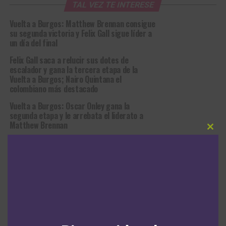
TAL VEZ TE INTERESE
Vuelta a Burgos: Matthew Brennan consigue
su segunda victoria y Felix Gall sigue líder a
un día del final
Felix Gall saca a relucir sus dotes de
escalador y gana la tercera etapa de la
Vuelta a Burgos; Nairo Quintana el
colombiano más destacado
Vuelta a Burgos: Oscar Onley gana la
segunda etapa y le arrebata el liderato a
Matthew Brennan
Clos
Vuelta a Burgos: Matthew Brennan gana en
this
modu
el Alto del Castillo
Remco Evenepoel le gana el duelo a Richard
Carapaz en la cuadragésima quinta edición
de la Clásica San Sebastián
Ciclo-Retro: recordemos los siete títulos de
la montaña conseguidos por suramericanos
en el Tour de Francia