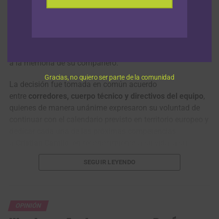
tras el fallecimiento de su corredor
Cristian Camilo
Muñoz
, ocurrido la semana anterior mientras la escuadra
disputaba la
Vuelta a Asturias
. En medio del profundo
dolor por su pérdida, el conjunto morado ha decidido
seguir adelante con su gira internacional como homenaje
a la memoria de su compañero.
Gracias, no quiero ser parte de la comunidad
La decisión fue tomada en común acuerdo
entre
corredores, cuerpo técnico y directivos del equipo
,
quienes de manera unánime expresaron su voluntad de
continuar con el calendario previsto en territorio europeo y
dedicar cada una de las próximas competencias
a
Cristian Camilo
, en reconocimiento a su vida, a su
entrega como corredor y al lugar que siempre ocupó
SEGUIR LEYENDO
dentro del grupo.
Este miércoles, la delegación del
Nu Colombia
hizo
público un video desde
Portugal
, donde el
OPINIÓN
próximo
viernes 1 de mayo
volverá a la competencia con