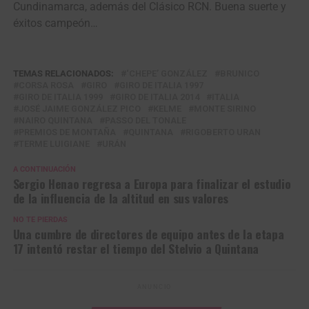
Cundinamarca, además del Clásico RCN. Buena suerte y
éxitos campeón…
TEMAS RELACIONADOS:
‘CHEPE’ GONZÁLEZ
BRUNICO
CORSA ROSA
GIRO
GIRO DE ITALIA 1997
GIRO DE ITALIA 1999
GIRO DE ITALIA 2014
ITALIA
JOSÉ JAIME GONZÁLEZ PICO
KELME
MONTE SIRINO
NAIRO QUINTANA
PASSO DEL TONALE
PREMIOS DE MONTAÑA
QUINTANA
RIGOBERTO URAN
TERME LUIGIANE
URÁN
A CONTINUACIÓN
Sergio Henao regresa a Europa para finalizar el estudio
de la influencia de la altitud en sus valores
NO TE PIERDAS
Una cumbre de directores de equipo antes de la etapa
17 intentó restar el tiempo del Stelvio a Quintana
ANUNCIO