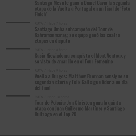
en el bosque de Arenberg que lo obligó a cerrar un hueco
Santiago Mesa le gana a Daniel Cavia la segunda
etapa de la Vuelta a Portugal en un final de ‘Foto
de dos minutos (Foto©A.S.O./Pressesports/Etienne
Así las cosas,
el Gobierno Nacional cumple
Finish’
Garnier)
desarrollando por cuarto año consecutivo, el calendario
RUTA
Hace 7 horas
completo de las justas
, logrando la participación de más
Santiago Umba subcampeón del Tour de
El esloveno vio cómo un pinchazo, cuando aún faltaban
Kahramanmaraş; su equipo ganó las cuatro
de 2 millones de deportistas de todas las regiones,
cerca de
120 kilómetros
, amenazaba con desbaratar su
etapas en disputa
demostrando el poder del deporte en la construcción de
ambición, mientras que el neerlandés, triple campeón
tejido social.
defensor, sufrió una avería mecánica en el
RUTA
Hace 8 horas
Kasia Niewiadoma conquista el Mont Ventoux y
temible
Bosque de Arenberg
que lo obligó a perseguir
se viste de amarillo en el Tour Femenino
*Con Información de Mindeporte
durante buena parte de la jornada. A uno lo golpeó la
RUTA
Hace 9 horas
mala fortuna; al otro, el corazón mismo del adoquín. Y, sin
Vuelta a Burgos: Matthew Brennan consigue su
embargo, ambos siguieron avanzando como sobrevive
segunda victoria y Felix Gall sigue líder a un día
Glass en la novela de Michael Punke: heridos, exhaustos,
del final
empujados al límite, pero con el orgullo intacto, ese que le
RUTA
Hace 10 horas
impide a un ciclista de verdad abandonar una carrera.
Tour de Polonia: Jan Christen gana la quinta
etapa con Juan Guillermo Martínez y Santiago
Buitrago en el top 20
Como
Hugh Glass
y
John Fitzgerald
persiguiéndose a
través de la inmensidad salvaje de
Wyoming, Montana y
Dakota del Norte
, también
Wout van Aert
y
Tadej