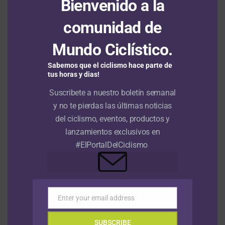
Bienvenido a la
comunidad de
HAZ CLIC PARA COMENTAR
Mundo Ciclístico.
Sabemos que el ciclismo hace parte de
NOTICIAS
tus horas y dias!
Nu Colombia continuará su gira
Suscribete a nuestro boletín semanal
europea en homenaje a Cristian
y no te pierdas las últimas noticias
Camilo Muñoz
del ciclismo, eventos, productos y
lanzamientos exclusivos en
Publicado
Hace 3 meses
el
30 abril, 2026
#ElPortalDelCiclismo
Por
Sergio Urrego Pedraza
El DT Raúl Mesa y su equipo Nu Colombia anunciaron con un emotivo
video la continuidad de su gira de carreras por Europa en memoria de
Cristian Camilo Muñoz (Foto © NuColombia)
Enter your email address
Email
El
equipo de ciclismo Nu Colombia
reanudará su
calendario en
Europa
luego de los días de duelo vividos
SUBSCRIBE