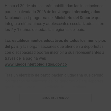
El
GP de Anicolor
, previsto del
1 al 3 de mayo
en territorio
Hasta el 30 de abril estarán habilitadas las inscripciones
portugués, abrirá así una nueva etapa dentro de la gira
para el calendario 2026 de los
Juegos Intercolegiados
internacional del
Nu Colombia
, que volverá al pelotón con
Nacionales
, el programa del
Ministerio del Deporte
que
el propósito de transformar el dolor en memoria, unión y
integra a niñas, niños y adolescentes escolarizados entre
homenaje a
Cristian Camilo Muñoz.
los 7 y 17 años de todas las regiones del país.
Los
establecimientos educativos de todos los municipios
del país
, y las organizaciones que atienden a deportistas
El duelo de colosos en el pavé de París-Roubaix
con discapacidad podrán inscribir a sus representantes a
(Foto©A.S.O./Billy Ceusters)
través de la página web
www.juegosintercolegiados.gov.co
Ahí empezó a tomar forma la batalla que todos
soñábamos: dos gigantes solos frente al adoquín,
Tras un
ejercicio de participación ciudadana
que definió
midiéndose a golpe de pedales, dos pura sangre cabeza a
los criterios de selección de los deportes y Para deportes
cabeza, todavía con casi
100 kilómetros
y un mar de
que harán parte de esta edición, las disciplinas
piedras por delante.
habilitadas son:
ciclismo de ruta
, baloncesto, fútbol sala,
SEGUIR LEYENDO
voleibol, balonmano, baloncesto 3×3, atletismo, ajedrez
En
El Renacido
,
Hugh Glass
es despedazado por un oso,
integrado, natación, tenis de mesa, taekwondo, boxeo,
enterrado vivo, lanzado al abismo con su caballo y
karate Do, judo, levantamiento de pesas, Para atletismo,