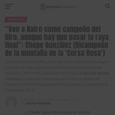
NOTICIAS
“Veo a Nairo como campeón del
Giro, aunque hay que pasar la raya
final”: Chepe González (Bicampeón
de la montaña de la ‘Corsa Rosa’)
José Jaime González Pico, quien ganó dos espectaculares etapas
en el Giro de Italia a parte de la clasificación de los premios de
montaña (1997-1999), atendió los micrófonos de
Revista Mundo
Ciclístico
, y como buen boyacense se encuentra celebrando
todavía la victoria de su paisano Nairo Quintana y el liderato en la
‘Corsa Rosa’ 2014.
Publicado
Hace 12 años
el
28 mayo, 2014
Por
Andres Piedrahita