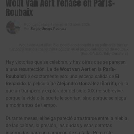
Wout van Aert renace en París-
la disputa del
GP de Anicolor
, carrera que marcará el
Roubaix
regreso del equipo a las carreteras europeas en un
momento especialmente sensible para toda su estructura
deportiva y humana.
Publicado
Hace 4 meses
el
13 abril, 2026
Por
Sergio Urrego Pedraza
Wout Van Aert añadió el codiciado adoquín a su palmarés tras un
histórico mano a mano con Pogacar en el propio velódromo de Roubaix
(Foto©A.S.O./Billy Ceusters)
Hay victorias que se celebran, y hay otras que se parecen
a una resurrección. La de
Wout van Aert
en la
París-
Roubaix
fue exactamente eso: una escena salida de
El
Renacido
, la película de
Alejandro González Iñárritu
, en la
que un trampero y explorador del siglo XIX no sobrevive
porque la vida o la suerte le sonrían, sino porque se niega
a morir antes de tiempo.
View this post on Instagram
Durante meses, el belga pareció arrastrarse entre la niebla
de las caídas, la presión, las dudas y esas derrotas
incómodas para un campeón de su talla. Pero este