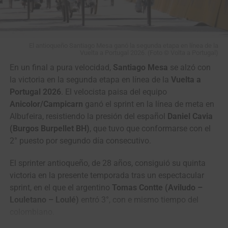
de la categoría Sub-23
, garantizando también la
presencia de jóvenes talentos que tendrán la oportunidad
de medirse ante corredores de mayor experiencia en el
máximo escenario del ciclismo de ruta colombiano.
El antioqueño Santiago Mesa ganó la segunda etapa en línea de la
Vuelta a Portugal 2026. (Foto © Volta a Portugal)
Entre los más ovacionados estuvieron los cuatro
En un final a pura velocidad,
Santiago Mesa
se alzó con
excampeones:
Rodrigo Contreras
, ganador de las últimas
la victoria en la segunda etapa en línea de la
Vuelta a
tres ediciones (2023, 2024 y 2025), el boyacense
Diego
Portugal 2026
. El velocista paisa del equipo
Camargo
(2020), el antioqueño
Sergio Luis Henao
(2010)
Anicolor/Campicarn
ganó el sprint en la línea de meta en
y el colombo-español
Óscar Sevilla
(2013, 2014 y 2015).
Albufeira, resistiendo la presión del español
Daniel Cavia
(Burgos Burpellet BH)
, que tuvo que conformarse con el
La participación internacional estuvo encabezada por
2° puesto por segundo día consecutivo.
ciclistas como
Kevin Navas, Santiago Montenegro
y
Richard Huera
, de Ecuador;
Owen Wright
, de Estados
El sprinter antioqueño, de 28 años, consiguió su quinta
Unidos;
José Ramón Muñiz, Efren Santos
e
Ignacio de
victoria en la presente temporada tras un espectacular
Jesús Prado
, de México;
Mardoqueo Vásquez
y
Edgar
sprint, en el que el argentino
Tomas Contte (Aviludo –
Torres
, de Guatemala; y
Luis Daniel Oses
y
Kevin Rivera
,
Louletano – Loulé)
entró 3°, con e mismo tiempo del
de Costa Rica.
colombiano.