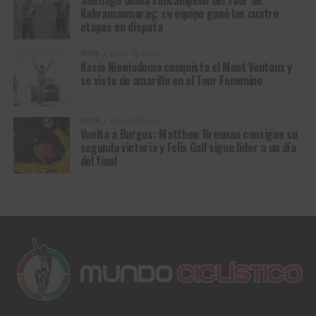
Santiago Umba subcampeón del Tour de
Bustamante
Simoldes – UDO
4
Adne van
Terengganu Cycling
0:37
Kahramanmaraş; su equipo ganó las cuatro
Engelen
Team
etapas en disputa
44
Jesús David
Efapel Cycling
m.t.
Peña
5
Awet Aman
Istanbul Team
0:41
RUTA
Hace 19 horas
Kasia Niewiadoma conquista el Mont Ventoux y
6
Mathias
VC Fukuoka
0:57
se viste de amarillo en el Tour Femenino
Bregnhøj
7
Benjamín
Terengganu Cycling
1:43
Prades
Team
RUTA
Hace 20 horas
Vuelta a Burgos: Matthew Brennan consigue su
segunda victoria y Felix Gall sigue líder a un día
8
Fergus
Terengganu Cycling
2:33
del final
Browning
Team
9
Jo
Kinan Racing Team
2:36
Hashikawa
10
Gerard
VC Fukuoka
2:52
Ledesma
Rui Oliveira, líder de la Vuelta a Portugal 2026. (Foto © UAE)