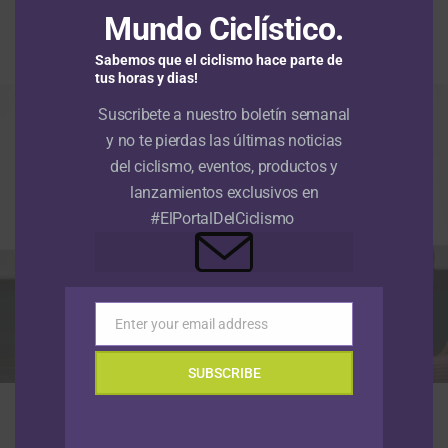
Mundo Ciclístico.
Publicado
Hace 13 mins
el
8 agosto, 2026
Por
Redacción RMC
Sabemos que el ciclismo hace parte de
tus horas y dias!
Suscribete a nuestro boletín semanal
y no te pierdas las últimas noticias
del ciclismo, eventos, productos y
lanzamientos exclusivos en
#ElPortalDelCiclismo
Enter your email address
Email
SUBSCRIBE
El Team Sistecrédito, en la presentación de equipos de la Vuelta a
Colombia 2026. (Foto Anderson Bonilla © RMC)
La
Vuelta a Colombia Sistecrédito 2026
, competencia