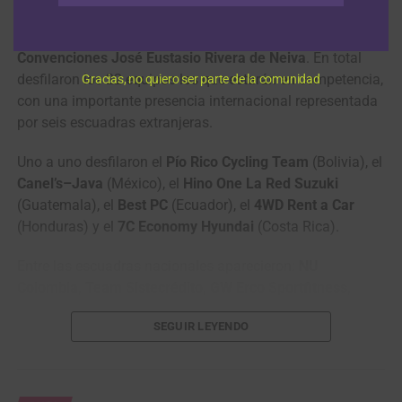
que reúne a 150 corredores para afrontar la edición 76,
tuvo la presentación oficial de equipos en el
Centro de
Convenciones José Eustasio Rivera de Neiva
. En total
desfilaron los 22 equipos los que estarán en competencia,
Gracias, no quiero ser parte de la comunidad
con una importante presencia internacional representada
por seis escuadras extranjeras.
Uno a uno desfilaron el
Pío Rico Cycling Team
(Bolivia), el
Canel’s–Java
(México), el
Hino One La Red Suzuki
(Guatemala), el
Best PC
(Ecuador), el
4WD Rent a Car
(Honduras) y el
7C Economy Hyundai
(Costa Rica).
Entre las escuadras nacionales aparecieron:
NU
Colombia, Team Sistecrédito, GW Erco Sportfitness,
Team Medellín EPM
, Fuerzas Armadas, Team Funre Vima
SEGUIR LEYENDO
Machine, Fundecom Tour y Nativa, Gobernación del
Putumayo-Bicicletas Strongman, Chía Ciudad de la Luna,
Boyacá es Para Vivirla, Orgullo Paisa, Team Inderhuila,
EBSA-Empresa de Energía de Boyacá, Tolima es Pasión y