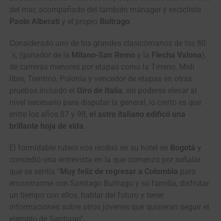
del mar, acompañado del también mánager y exciclista
Paolo Alberati
y el propio
Buitrago
.
Considerado uno de los grandes clasicómanos de los 80
´s, (ganador de la
Milano-San Remo
y la
Flecha Valona
),
de carreras menores por etapas como la Tirreno, Midi
libre, Trentino, Polonia y vencedor de etapas en otras
pruebas incluido el
Giro de Italia
, sin poderse elevar al
nivel necesario para disputar la general, lo cierto es que
entre los años 87 y 98,
el astro italiano edificó una
brillante hoja de vida
.
El formidable rutero nos recibió en su hotel en
Bogotá
y
concedió una entrevista en la que comenzó por señalar
que se sentía “
Muy feliz de regresar a Colombia
para
encontrarme con Santiago Buitrago y su familia, disfrutar
un tiempo con ellos, hablar del futuro y tener
informaciones sobre otros jóvenes que quisieran seguir el
ejemplo de Santiago”.