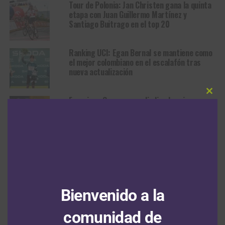
Tour de Polonia: Jan Christen gana la quinta
etapa con Juan Guillermo Martínez y
Santiago Buitrago en el top 20
Ranking UCI: Egan Bernal se mantiene como
el mejor colombiano en el escalafón tras
nueva actualización
Clos
Francisco Campos se adjudica la primera
this
etapa en línea de la Vuelta a Portugal con
modu
Adrián Bustamante y Jesús David Peña en el
top 15
RUTA
Arrancó la Vuelta a Colombia
Bienvenido a la
Sistecrédito 2026 con la
comunidad de
presentación de equipos