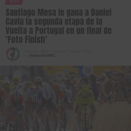
RUTA
AG Néctar-Cundinamarca-Somos Natural.
Santiago Mesa le gana a Daniel
Cavia la segunda etapa de la
Vuelta a Portugal en un final de
‘Foto Finish’
Publicado
Hace 17 horas
el
7 agosto, 2026
Por
Redacción RMC
El Nu Colombia, encabezado por Rodrigo Contreras, campeón de las
últimas tres ediciones. (Foto Anderson Bonilla © RMC)
En cuanto a la composición de las nóminas presentadas,
la carrera tendrá
106 corredores de la categoría Élite y 44