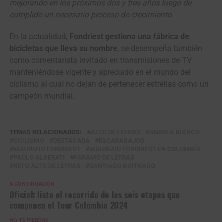
mejorando en los próximos dos y tres años luego de
cumplido un necesario proceso de crecimiento.
En la actualidad,
Fondriest gestiona una fábrica de
bicicletas que lleva su nombre
, se desempeña también
como comentarista invitado en transmisiones de TV
manteniéndose vigente y apreciado en el mundo del
ciclismo al cual no dejan de pertenecer estrellas como un
campeón mundial.
TEMAS RELACIONADOS:
ALTO DE LETRAS
ANDREA BIANCO
CICLISMO
DESTACADA
ESCARABAJOS
MAURIZIO FONDRIEST
MAURIZIO FONDRIEST EN COLOMBIA
PAOLO ALBERATI
PÁRAMO DE LETRAS
RETO ALTO DE LETRAS
SANTIAGO BUITRAGO
A CONTINUACIÓN
Oficial: listo el recorrido de las seis etapas que
componen el Tour Colombia 2024
NO TE PIERDAS