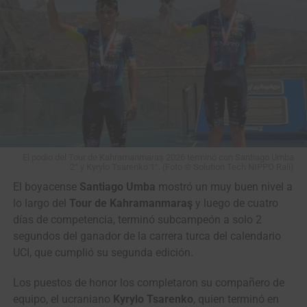
(Anicolor) GANÓ en un
cerrado sprint la etapa
de la Vuelta a Portugal
2026 (Sines › Albufeira,
180.4 Kms)
#VamosEscarabajos
#CiclismoColombiano
El podio del Tour de Kahramanmaraş 2026 terminó con Santiago Umba
#Colombia
2° y Kyrylo Tsarenko 1°. (Foto © Solution Tech NIPPO Rali)
El boyacense
Santiago Umba
mostró un muy buen nivel a
lo largo del
Tour de Kahramanmaraş
y luego de cuatro
©️
@cyclingontnt
…
días de competencia, terminó subcampeón a solo 2
segundos del ganador de la carrera turca del calendario
UCI, que cumplió su segunda edición.
— Mundo Ciclístico (@mundociclistico)
August 7, 2026
Los puestos de honor los completaron su compañero de
equipo, el ucraniano
Kyrylo Tsarenko
, quien terminó en