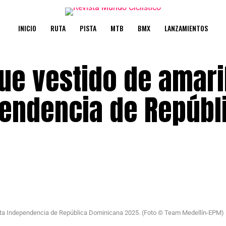
INICIO
RUTA
PISTA
MTB
BMX
LANZAMIENTOS
gue vestido de amari
pendencia de Repúbl
clista Independencia de República Dominicana 2025. (Foto © Team Medellín-EPM)