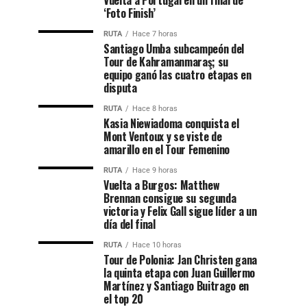
Vuelta a Portugal en un final de
‘Foto Finish’
RUTA
Hace 7 horas
Santiago Umba subcampeón del
Tour de Kahramanmaraş; su
equipo ganó las cuatro etapas en
disputa
RUTA
Hace 8 horas
Kasia Niewiadoma conquista el
Mont Ventoux y se viste de
amarillo en el Tour Femenino
RUTA
Hace 9 horas
Vuelta a Burgos: Matthew
Brennan consigue su segunda
victoria y Felix Gall sigue líder a un
día del final
RUTA
Hace 10 horas
Tour de Polonia: Jan Christen gana
la quinta etapa con Juan Guillermo
Martínez y Santiago Buitrago en
el top 20