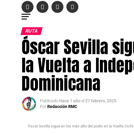
RUTA
Óscar Sevilla si
la Vuelta a Inde
Dominicana
Publicado
Hace 1 año
el
27 febrero, 2025
Por
Redacción RMC
Óscar Sevilla sigue en los más alto del podio en la Vuelta Ci