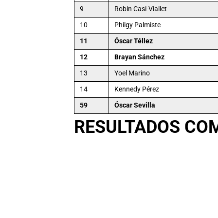
9
Robin Casi-Viallet
10
Philgy Palmiste
11
Óscar Téllez
12
Brayan Sánchez
13
Yoel Marino
14
Kennedy Pérez
59
Óscar Sevilla
RESULTADOS CO