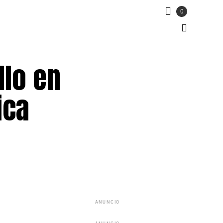
0
llo en
ica
ANUNCIO