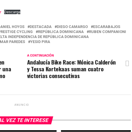
r
Descarga
DANIEL HOYOS
DESTACADA
DIEGO CAMARGO
ESCARABAJOS
PRESTIGE CYCLING
REPÚBLICA DOMINICANA
RUBEN COMPANIONI
ELTA INDEPENDENCIA DE REPÚBLICA DOMINICANA
MAR PAREDES
YESID PIRA
A CONTINUACIÓN
en
Andalucía Bike Race: Mónica Calderón
r una
y Tessa Kortekaas suman cuatro
rmo
victorias consecutivas
ANUNCIO
AL VEZ TE INTERESE