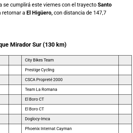
a se cumplirá este viernes con el trayecto
Santo
 retornar a
El Higüero,
con distancia de 147,7
rque Mirador Sur (130 km)
City Bikes Team
Prestige Cycling
CSCA Propreté 2000
Team La Romana
El Boro CT
El Boro CT
Doglocy-Imca
Phoenix Internat Cayman