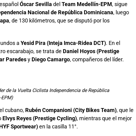
-español
Óscar Sevilla
del
Team Medellín-EPM
, sigue
ependencia Nacional de República Dominicana
, luego
tapa
, de 130 kilómetros, que se disputó por los
egundos a
Yesid Pira (Inteja Imca-Ridea DCT)
. En el
tro escarabajo, se trata de
Daniel Hoyos (Prestige
ar Paredes
y
Diego Camargo
, compañeros del líder.
der de la Vuelta Ciclista Independencia de República
n-EPM)
el cubano,
Rubén Companioni (City Bikes Team)
, que le
o
Elvys Reyes (Prestige Cycling)
, mientras que el mejor
(HYF Sportwear)
en la casilla 11°.