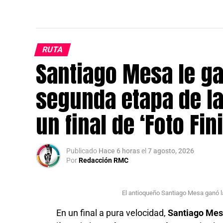
RUTA
Santiago Mesa le ga
segunda etapa de la
un final de ‘Foto Fin
Publicado
Hace 6 horas
el
7 agosto, 2026
Por
Redacción RMC
El antioqueño Santiago Mesa ganó la
En un final a pura velocidad,
Santiago Me