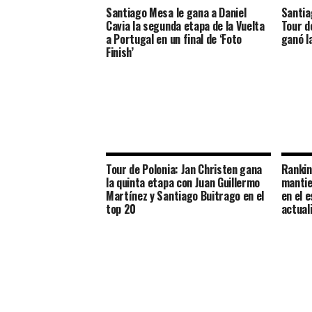
Santiago Mesa le gana a Daniel
Santia
Cavia la segunda etapa de la Vuelta
Tour d
a Portugal en un final de ‘Foto
ganó l
Finish’
Tour de Polonia: Jan Christen gana
Rankin
la quinta etapa con Juan Guillermo
mantie
Martínez y Santiago Buitrago en el
en el 
top 20
actual