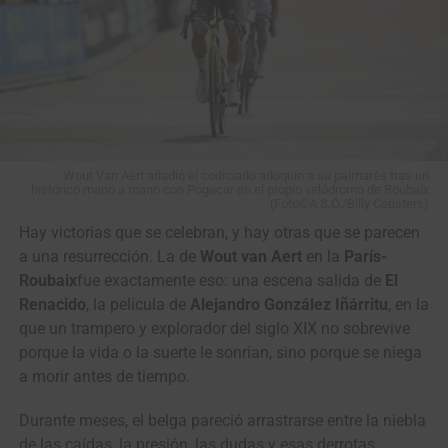
View this post on Instagram
Wout Van Aert añadió el codiciado adoquín a su palmarés tras un
histórico mano a mano con Pogacar en el propio velódromo de Roubaix
(Foto©A.S.O./Billy Ceusters)
Hay victorias que se celebran, y hay otras que se parecen
a una resurrección. La de
Wout van Aert
en la
París-
Roubaix
fue exactamente eso: una escena salida de
El
Renacido
, la película de
Alejandro González Iñárritu
, en la
que un trampero y explorador del siglo XIX no sobrevive
porque la vida o la suerte le sonrían, sino porque se niega
“Han sido días muy duros para todos.
La partida de
a morir antes de tiempo.
Cristian Camilo nos dejó un dolor muy grande como
equipo, como familia y como seres humanos
. Después
Durante meses, el belga pareció arrastrarse entre la niebla
de conversar entre corredores, directivos y cuerpo técnico,
de las caídas, la presión, las dudas y esas derrotas