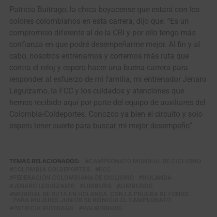
Patricia Buitrago, la chica boyacense que estará con los
colores colombianos en esta carrera, dijo que: “Es un
compromiso diferente al de la CRI y por ello tengo más
confianza en que podré desempeñarme mejor. Al fin y al
cabo, nosotros entrenamos y corremos más ruta que
contra el reloj y espero hacer una buena carrera para
responder al esfuerzo de mi familia, mi entrenador Jenaro
Leguízamo, la FCC y los cuidados y atenciones que
hemos recibido aquí por parte del equipo de auxiliares del
Colombia-Coldeportes. Conozco ya bien el circuito y solo
espero tener suerte para buscar mi mejor desempeño”.
TEMAS RELACIONADOS:
CAMPEONATO MUNDIAL DE CICLISMO
COLOMBIA COLDEPORTES
FCC
FEDERACIÓN COLOMBIANA DE CICLISMO
HOLANDA
JENARO LEGUÍZAMO
LIMBURG
LIMBURGO
MUNDIAL DE RUTA EN HOLANDA: CON LA PRUEBA DE FONDO
PARA MUJERES JUNIOR SE REINICIA EL CAMPEONATO
PATRICIA BUITRAGO
VALKENBURG