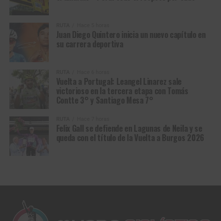
demostrando el poder del deporte en la construcción de
más cruel del ciclismo. Pero en el viejo
velódromo de
tejido social.
Roubaix
, allí donde los héroes dejan de ser hombres
RUTA
Hace 5 horas
comunes para convertirse en leyenda, fue el belga quien
Juan Diego Quintero inicia un nuevo capítulo en
*Con Información de Mindeporte
su carrera deportiva
logró doblegar a su rival y salir con vida de la batalla.
Y así como Glass terminó inspirando relatos que
RUTA
Hace 6 horas
atravesaron generaciones hasta convertirse en novela y
Vuelta a Portugal: Leangel Linarez sale
victorioso en la tercera etapa con Tomás
cine, también
Van Aert
firmó una victoria destinada a
Contte 3° y Santiago Mesa 7°
perdurar en la memoria del ciclismo, una de esas que se
cuentan durante décadas porque no solo coronan a un
RUTA
Hace 7 horas
campeón: también alimentan los mitos.
Felix Gall se defiende en Lagunas de Neila y se
queda con el título de la Vuelta a Burgos 2026