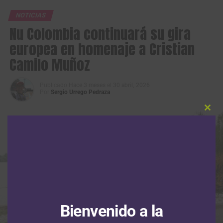
NOTICIAS
Nu Colombia continuará su gira
europea en homenaje a Cristian
Camilo Muñoz
Publicado
Hace 3 meses
el
30 abril, 2026
Por
Sergio Urrego Pedraza
Clos
this
modu
Bienvenido a la