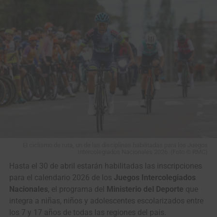
El duelo de colosos en el pavé de París-Roubaix (Foto©A.S.O./Billy
Ceusters)
Ahí empezó a tomar forma la batalla que todos
soñábamos: dos gigantes solos frente al adoquín,
El ciclismo de ruta, un de las disciplinas habilitadas para los Juegos
Intercolegiados Nacionales 2026. (Foto © RMC)
midiéndose a golpe de pedales, dos pura sangre cabeza a
Hasta el 30 de abril estarán habilitadas las inscripciones
cabeza, todavía con casi
100 kilómetros
y un mar de
para el calendario 2026 de los
Juegos Intercolegiados
piedras por delante.
Nacionales
, el programa del
Ministerio del Deporte
que
En
El Renacido
,
Hugh Glass
es despedazado por un oso,
integra a niñas, niños y adolescentes escolarizados entre
enterrado vivo, lanzado al abismo con su caballo y
los 7 y 17 años de todas las regiones del país.