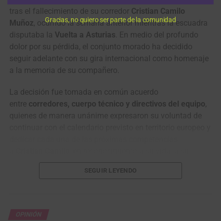
tras el fallecimiento de su corredor
Cristian Camilo
Gracias, no quiero ser parte de la comunidad
Muñoz
, ocurrido la semana anterior mientras la escuadra
disputaba la
Vuelta a Asturias
. En medio del profundo
dolor por su pérdida, el conjunto morado ha decidido
seguir adelante con su gira internacional como homenaje
a la memoria de su compañero.
La decisión fue tomada en común acuerdo
entre
corredores, cuerpo técnico y directivos del equipo
,
quienes de manera unánime expresaron su voluntad de
continuar con el calendario previsto en territorio europeo y
dedicar cada una de las próximas competencias
a
Cristian Camilo
, en reconocimiento a su vida, a su
entrega como corredor y al lugar que siempre ocupó
SEGUIR LEYENDO
dentro del grupo.
Este miércoles, la delegación del
Nu Colombia
hizo
público un video desde
Portugal
, donde el
OPINIÓN
próximo
viernes 1 de mayo
volverá a la competencia con