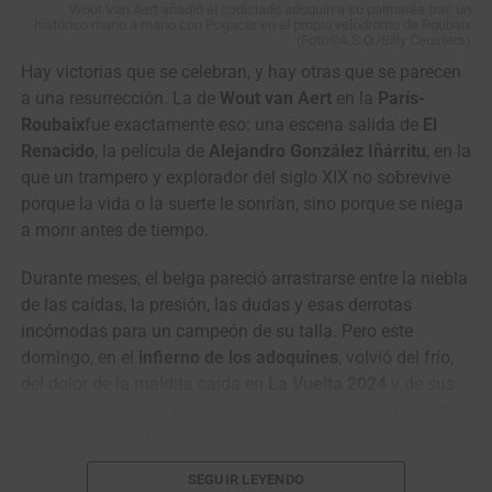
Wout Van Aert añadió el codiciado adoquín a su palmarés tras un
histórico mano a mano con Pogacar en el propio velódromo de Roubaix
(Foto©A.S.O./Billy Ceusters)
Hay victorias que se celebran, y hay otras que se parecen
a una resurrección. La de
Wout van Aert
en la
París-
Roubaix
fue exactamente eso: una escena salida de
El
Renacido
, la película de
Alejandro González Iñárritu
, en la
que un trampero y explorador del siglo XIX no sobrevive
porque la vida o la suerte le sonrían, sino porque se niega
“Han sido días muy duros para todos.
La partida de
a morir antes de tiempo.
Cristian Camilo nos dejó un dolor muy grande como
equipo, como familia y como seres humanos
. Después
Durante meses, el belga pareció arrastrarse entre la niebla
de conversar entre corredores, directivos y cuerpo técnico,
de las caídas, la presión, las dudas y esas derrotas
tomamos la decisión de continuar esta gira por Europa
incómodas para un campeón de su talla. Pero este
como homenaje a su memoria
. Fue una decisión
domingo, en el
infierno de los adoquines
, volvió del frío,
unánime del grupo, porque sentimos que seguir en
del dolor de la maldita caída en
La Vuelta 2024
y de sus
carrera, mantenernos unidos y competir en su nombre
propios fantasmas para firmar en el añejo
velódromo de
también es una forma de recordarlo y de honrar todo lo
Roubaix
una de las victorias más impresionantes,
que entregó a este equipo”, señaló el director deportivo del
emotivas y redentoras de su ya brillante carrera.
Nu Colombia,
Raúl Mesa
.
SEGUIR LEYENDO