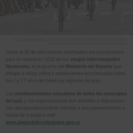
El duelo de colosos en el pavé de París-Roubaix (Foto©A.S.O./Billy
Ceusters)
Ahí empezó a tomar forma la batalla que todos
soñábamos: dos gigantes solos frente al adoquín,
El ciclismo de ruta, un de las disciplinas habilitadas para los Juegos
Intercolegiados Nacionales 2026. (Foto © RMC)
midiéndose a golpe de pedales, dos pura sangre cabeza a
Hasta el 30 de abril estarán habilitadas las inscripciones
cabeza, todavía con casi
100 kilómetros
y un mar de
para el calendario 2026 de los
Juegos Intercolegiados
piedras por delante.
Nacionales
, el programa del
Ministerio del Deporte
que
En
El Renacido
,
Hugh Glass
es despedazado por un oso,
integra a niñas, niños y adolescentes escolarizados entre
enterrado vivo, lanzado al abismo con su caballo y
los 7 y 17 años de todas las regiones del país.
obligado a atravesar a pie un desierto de hielo y
Los
establecimientos educativos de todos los municipios
temperaturas bajo cero. Así también
Pogacar
y
Van der
del país
, y las organizaciones que atienden a deportistas
Poel
parecieron quedar a merced del infierno en
con discapacidad podrán inscribir a sus representantes a
plena
París-Roubaix
.
través de la página web
www.juegosintercolegiados.gov.co