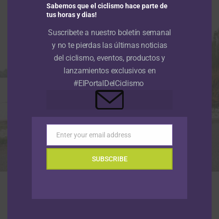
Publicado
Hace 3 meses
el
30 abril, 2026
Sabemos que el ciclismo hace parte de
Por
Sergio Urrego Pedraza
tus horas y dias!
Suscribete a nuestro boletín semanal
y no te pierdas las últimas noticias
del ciclismo, eventos, productos y
lanzamientos exclusivos en
#ElPortalDelCiclismo
Enter your email address
Email
SUBSCRIBE
El DT Raúl Mesa y su equipo Nu Colombia anunciaron con un emotivo
video la continuidad de su gira de carreras por Europa en memoria de
Cristian Camilo Muñoz (Foto © NuColombia)
El
equipo de ciclismo Nu Colombia
reanudará su
calendario en
Europa
luego de los días de duelo vividos