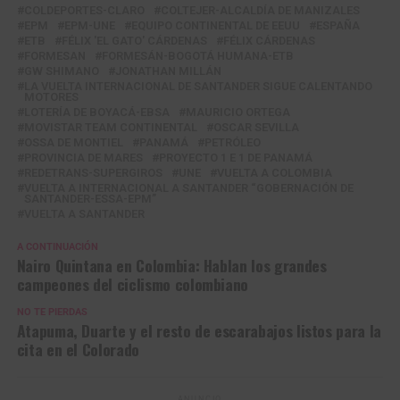
COLDEPORTES-CLARO
COLTEJER-ALCALDÍA DE MANIZALES
EPM
EPM-UNE
EQUIPO CONTINENTAL DE EEUU
ESPAÑA
ETB
FÉLIX 'EL GATO' CÁRDENAS
FÉLIX CÁRDENAS
FORMESAN
FORMESÁN-BOGOTÁ HUMANA-ETB
GW SHIMANO
JONATHAN MILLÁN
LA VUELTA INTERNACIONAL DE SANTANDER SIGUE CALENTANDO
MOTORES
LOTERÍA DE BOYACÁ-EBSA
MAURICIO ORTEGA
MOVISTAR TEAM CONTINENTAL
OSCAR SEVILLA
OSSA DE MONTIEL
PANAMÁ
PETRÓLEO
PROVINCIA DE MARES
PROYECTO 1 E 1 DE PANAMÁ
REDETRANS-SUPERGIROS
UNE
VUELTA A COLOMBIA
VUELTA A INTERNACIONAL A SANTANDER “GOBERNACIÓN DE
SANTANDER-ESSA-EPM”
VUELTA A SANTANDER
A CONTINUACIÓN
Nairo Quintana en Colombia: Hablan los grandes
campeones del ciclismo colombiano
NO TE PIERDAS
Atapuma, Duarte y el resto de escarabajos listos para la
cita en el Colorado
ANUNCIO