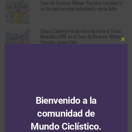
Tour de Beauce: Wilmar Paredes termina 5°
en la contrarreloj individual y sigue líder
Diego Camargo le da otra victoria al Team
Medellín-EPM en el Tour de Beauce; Wilmar
Paredes nuevo líder
Clos
this
modu
HAZ CLIC PARA COMENTAR
NOTICIAS
Bienvenido a la
Nu Colombia continuará su gira
europea en homenaje a Cristian
comunidad de
Camilo Muñoz
Mundo Ciclístico.