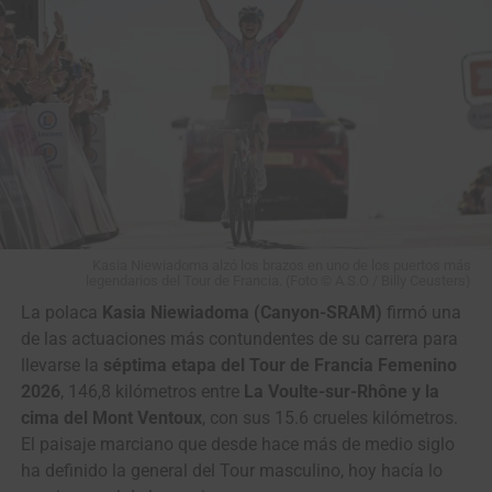
3
Contte
Aviludo – Louletano –
m.t.
Tomas
Loulé
4
Isasa Xabier
Euskaltel-Euskadi
m.t.
Santiago Umba, en el podio del Tour de Kahramanmaraş
5
Campos
Team Tavira / Crédito
m.t.
2026. (Foto © Solution Tech NIPPO Rali)
Francisco
Agrícola
6
Oliveira Rui
UAE Team Emirates-XRG
m.t.
Clasificación General Final
7
Lopez Jordi
Euskaltel-Euskadi
m.t.
1
Kyrylo
Solution Tech
10:58:51
8
Salgueiro
Team Tavira / Crédito
m.t.
Tsarenko
NIPPO Rali
Kasia Niewiadoma alzó los brazos en uno de los puertos más
Miguel
Agrícola
legendarios del Tour de Francia. (Foto © A.S.O / Billy Ceusters)
2
Santiago
Solution Tech
0:02
9
Silva Pedro
Feira dos Sofás –
m.t.
La polaca
Kasia Niewiadoma (Canyon-SRAM)
firmó una
Umba
NIPPO Rali
Boavista
de las actuaciones más contundentes de su carrera para
3
Rein
Kinan Racing Team
0:31
llevarse la
séptima etapa del Tour de Francia Femenino
10
Martins João
Credibom – LA Alumínios
m.t.
Taaramäe
– Marcos Car
2026
, 146,8 kilómetros entre
La Voulte-sur-Rhône y la
cima del Mont Ventoux
, con sus 15.6 crueles kilómetros.
4
Adne van
Terengganu Cycling
0:37
28
Adrián
Gi Group Holding –
m.t.
El paisaje marciano que desde hace más de medio siglo
Engelen
Team
Bustamante
Simoldes – UDO
ha definido la general del Tour masculino, hoy hacía lo
5
Awet Aman
Istanbul Team
0:41
44
Jesús David
Efapel Cycling
m.t.