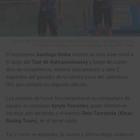
2026 (Sines › Albufeira,
180.4 Kms)
#VamosEscarabajos
#CiclismoColombiano
El podio del Tour de Kahramanmaraş 2026 terminó con Santiago Umba
#Colombia
2° y Kyrylo Tsarenko 1°. (Foto © Solution Tech NIPPO Rali)
El boyacense
Santiago Umba
mostró un muy buen nivel a
lo largo del
Tour de Kahramanmaraş
y luego de cuatro
©️
@cyclingontnt
…
días de competencia, terminó subcampeón a solo 2
segundos del ganador de la carrera turca del calendario
UCI, que cumplió su segunda edición.
— Mundo Ciclístico (@mundociclistico)
August 7, 2026
Los puestos de honor los completaron su compañero de
equipo, el ucraniano
Kyrylo Tsarenko
, quien terminó en
los más alto del podio y el estonio
Rein Taaramäe (Kinan
Racing Team),
en el tercer cajón.
Tal y como se esperaba, la cuarta y última etapa acabó en