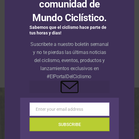
comunidad de
de bronce, detrás de México que ya supera las 100
“Vamos a pelear por la
medallas de oro y delante de Cuba que volvió a entonar
Mundo Ciclístico.
su Himno tras varios días de sequía y llegó a 24 metales
medallería”: Jhonatan Botero, una
dorados.
de las cartas del MTB colombiano
Sabemos que el ciclismo hace parte de
tus horas y dias!
para los Juegos
Suscribete a nuestro boletín semanal
Centroamericanos y del Caribe
y no te pierdas las últimas noticias
2026
del ciclismo, eventos, productos y
lanzamientos exclusivos en
Publicado
Hace 6 días
el
1 agosto, 2026
#ElPortalDelCiclismo
Por
Redacción RMC
Enter your email address
Email
SUBSCRIBE