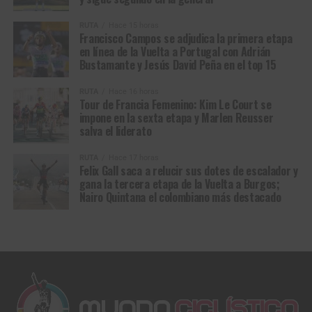
La segunda jornada trajo consigo otra destacada
RUTA
Hace 15 horas
Francisco Campos se adjudica la primera etapa
actuación en el
Short Track (XCC)
, donde Gaviria se
en línea de la Vuelta a Portugal con Adrián
coronó campeona nacional en la categoría élite femenina
Bustamante y Jesús David Peña en el top 15
y
Santiago Quintero
hizo lo propio en la categoría junior
masculina.
RUTA
Hace 16 horas
Tour de Francia Femenino: Kim Le Court se
impone en la sexta etapa y Marlen Reusser
La prueba reina del mountain bike colombiano, el
Cross
salva el liderato
Country Olímpico (XCO)
, volvió a dejar grandes resultados
para el equipo.
Daniela conquistó su tercer título nacional
RUTA
Hace 17 horas
Felix Gall saca a relucir sus dotes de escalador y
del campeonato
, mientras que
Jhonatan Botero
recuperó
gana la tercera etapa de la Vuelta a Burgos;
el título nacional élite masculino, Santiago Quintero volvió
Nairo Quintana el colombiano más destacado
a subir a lo más alto del podio al proclamarse campeón
nacional junior.
La histórica actuación de
Daniela Gaviria
se selló en la
última jornada del campeonato con la conquista del título
nacional en la
Maratón (XCM)
. Con esta victoria, la
corredora antioqueña logró una hazaña sin precedentes al