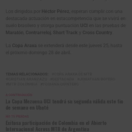
Los dirigidos por
Héctor Pérez
, esperan cumplir con una
destacada actuación en estacompetencia que se vivirá en
suelo brasilero y otorga puntuación
UCI
en las pruebas de
Maratón
,
Contrarreloj
,
Short
Track
y
Cross Country
.
La
Copa Araxa
se extenderá desde este jueves 25, hasta
el próximo domingo 28 de abril.
TEMAS RELACIONADOS:
COPA ARAXA DE MTB
CRISTIAN ARÁNZAZU
DESTACADA
JONATHAN BOTERO
MTB COLOMBIA
YOSIANA QUINTERO
A CONTINUACIÓN
La Copa Mezuena UCI tendrá su segunda válida este fin
de semana en Ubaté
NO TE PIERDAS
Exitosa participación de Colombia en el Abierto
Internacional Across MTB de Argentina