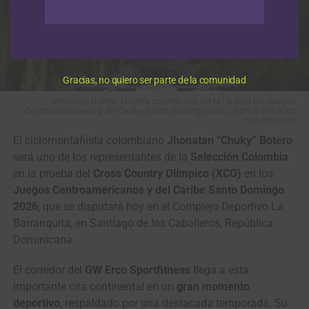
Gracias, no quiero ser parte de la comunidad
Jhonatan Botero, la carta colombiana del MTB para los Juegos
Centroamericanos y del Caribe Santo Domingo 2026. (Foto © GW Erco
Sportfitness)
El ciclomontañista colombiano
Jhonatan “Chuky” Botero
será uno de los representantes de la
Selección Colombia
en la prueba del
Cross Country Olímpico (XCO)
en los
Juegos Centroamericanos y del Caribe Santo Domingo
2026
, que se disputará hoy en el Complejo Deportivo La
Barranquita, en Santiago de los Caballeros, República
Dominicana.
El corredor del
GW Erco Sportfitness
llega a esta
importante cita continental en un
gran momento
deportivo
, respaldado por una destacada temporada. Su