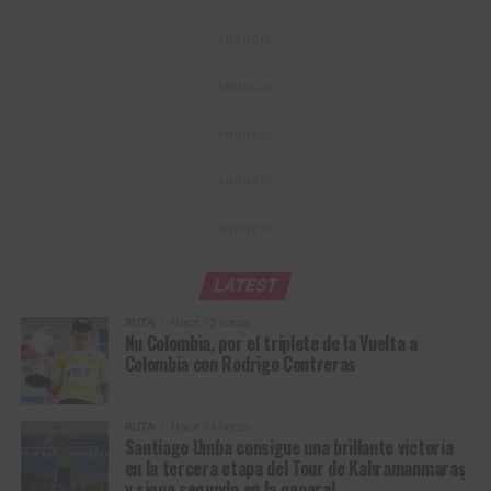
aportó para que Antioquia volviera a lo más alto del podio
ANUNCIO
nacional después de varios años. Este fue el primero de
los cuatro títulos nacionales que conquistaría la joven
ANUNCIO
figura durante el certamen.
ANUNCIO
ANUNCIO
ANUNCIO
LATEST
RUTA
Hace 13 horas
Nu Colombia, por el triplete de la Vuelta a
Colombia con Rodrigo Contreras
RUTA
Hace 14 horas
Santiago Umba consigue una brillante victoria
El equipo antioqueño con tres integrantes del GW Erco Sportfitness se
en la tercera etapa del Tour de Kahramanmaraş
coronó campeón de la prueba de relevos. (Foto Carlos Cruz © FCC)
y sigue segundo en la general