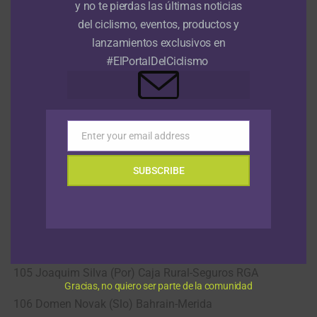
y no te pierdas las últimas noticias
97 Beñat Txoperena Matxikote (Spa) Euskadi Basque
Country-Murias
del ciclismo, eventos, productos y
lanzamientos exclusivos en
98 Rafael Reis (Por) Caja Rural-Seguros RGA
#ElPortalDelCiclismo
99 Nazim Bakirci (Tur) Turkish National Team
100 Simone Bevilacqua (Ita) Wilier Triestina-Selle Italia
Enter your email address
Email
101 Aldemar Reyes Ortega (Col) Manzana Postobon
SUBSCRIBE
102 Louis Vervaeke (Bel) Team Sunweb
103 Preben Van Hecke (Bel) Sport Vlaanderen-Baloise
104 Stepan Kuriyanov (Rus) Gazprom-Rusvelo
105 Joaquim Silva (Por) Caja Rural-Seguros RGA
Gracias, no quiero ser parte de la comunidad
106 Domen Novak (Slo) Bahrain-Merida