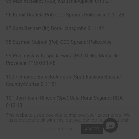
95 Maxim Belkov (Rus) Katusha-Alpecin 0:11:21
96 Kamil Gradek (Pol) CCC Sprandi Polkowice 0:11:23
97 Sam Bennett (Irl) Bora-Hansgrohe 0:11:42
98 Szymon Sajnok (Pol) CCC Sprandi Polkowice
99 Przemyslaw Kasperkiewicz (Pol) Delko Marseille
Provence KTM 0:11:48
100 Fernando Barcelo Aragon (Spa) Euskadi Basque
Country-Murias 0:11:51
101 Jon Irisarri Rincon (Spa) Caja Rural-Seguros RGA
0:12:13
This website uses cookies to improve your experience. We'll
102 Maciej Bodnar (Pol) Bora-Hansgrohe 0:12:25
assume you're ok with this, but you can opt-out if you wish.
Cookie settings
ACCEPT
103 Maximiliano Richeze (Arg) Quick-Step Floors 0:12:30
SHARE
TWEET