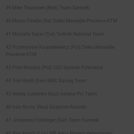
39 Mike Teunissen (Ned) Team Sunweb
40 Mauro Finetto (Ita) Delko Marseille Provence KTM
41 Mustafa Sayar (Tur) Turkish National Team
42 Przemyslaw Kasperkiewicz (Pol) Delko Marseille
Provence KTM
43 Piotr Brozyna (Pol) CCC Sprandi Polkowice
44 Tom Bohli (Swi) BMC Racing Team
45 Alexey Lutsenko (Kaz) Astana Pro Team
46 Ivan Rovny (Rus) Gazprom-Rusvelo
47 Johannes Fröhlinger (Ger) Team Sunweb
48 Alex Kirsch (Lux) WB Aqua Protect Veranclassic