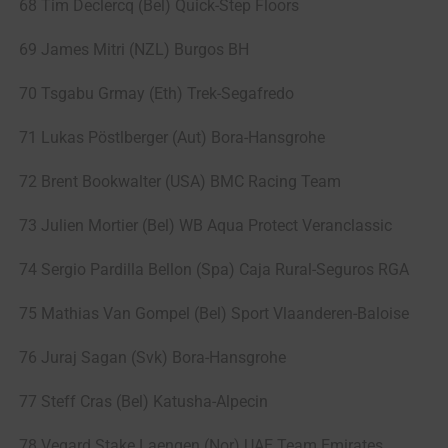
68 Tim Declercq (Bel) Quick-Step Floors
69 James Mitri (NZL) Burgos BH
70 Tsgabu Grmay (Eth) Trek-Segafredo
71 Lukas Pöstlberger (Aut) Bora-Hansgrohe
72 Brent Bookwalter (USA) BMC Racing Team
73 Julien Mortier (Bel) WB Aqua Protect Veranclassic
74 Sergio Pardilla Bellon (Spa) Caja Rural-Seguros RGA
75 Mathias Van Gompel (Bel) Sport Vlaanderen-Baloise
76 Juraj Sagan (Svk) Bora-Hansgrohe
77 Steff Cras (Bel) Katusha-Alpecin
78 Vegard Stake Laengen (Nor) UAE Team Emirates