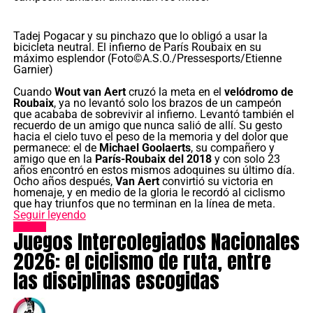
Tadej Pogacar y su pinchazo que lo obligó a usar la
bicicleta neutral. El infierno de París Roubaix en su
máximo esplendor (Foto©A.S.O./Pressesports/Etienne
Garnier)
Cuando
Wout van Aert
cruzó la meta en el
velódromo de
Roubaix
, ya no levantó solo los brazos de un campeón
que acababa de sobrevivir al infierno. Levantó también el
recuerdo de un amigo que nunca salió de allí. Su gesto
hacia el cielo tuvo el peso de la memoria y del dolor que
permanece: el de
Michael Goolaerts
, su compañero y
amigo que en la
París-Roubaix del 2018
y con solo 23
años encontró en estos mismos adoquines su último día.
Ocho años después,
Van Aert
convirtió su victoria en
homenaje, y en medio de la gloria le recordó al ciclismo
que hay triunfos que no terminan en la línea de meta.
Seguir leyendo
Noticias
Juegos Intercolegiados Nacionales
2026: el ciclismo de ruta, entre
las disciplinas escogidas