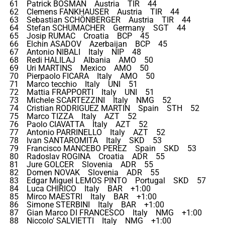
61 Patrick BOSMAN Austria TIR 44
62 Clemens FANKHAUSER Austria TIR 44
63 Sebastian SCHÖNBERGER Austria TIR 44
64 Stefan SCHUMACHER Germany SGT 44
65 Josip RUMAC Croatia BCP 45
66 Elchin ASADOV Azerbaijan BCP 45
67 Antonio NIBALI Italy NIP 48
68 Redi HALILAJ Albania AMO 50
69 Uri MARTINS Mexico AMO 50
70 Pierpaolo FICARA Italy AMO 50
71 Marco tecchio Italy UNI 51
72 Mattia FRAPPORTI Italy UNI 51
73 Michele SCARTEZZINI Italy NMG 52
74 Cristian RODRIGUEZ MARTIN Spain STH 52
75 Marco TIZZA Italy AZT 52
76 Paolo CIAVATTA Italy AZT 52
77 Antonio PARRINELLO Italy AZT 52
78 Ivan SANTAROMITA Italy SKD 53
79 Francisco MANCEBO PEREZ Spain SKD 53
80 Radoslav ROGINA Croatia ADR 55
81 Jure GOLCER Slovenia ADR 55
82 Domen NOVAK Slovenia ADR 55
83 Edgar Miguel LEMOS PINTO Portugal SKD 57
84 Luca CHIRICO Italy BAR +1:00
85 Mirco MAESTRI Italy BAR +1:00
86 Simone STERBINI Italy BAR +1:00
87 Gian Marco DI FRANCESCO Italy NMG +1:00
88 Niccolo’ SALVIETTI Italy NMG +1:00