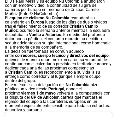
El DT Raúl Mesa y su equipo Nu Colombia anunciaron
con un emotivo video la continuidad de su gira de
carreras por Europa en memoria de Cristian Camilo
Muñoz (Foto © NuColombia)
El
equipo de ciclismo Nu Colombia
reanudará su
calendario en
Europa
luego de los días de duelo vividos
tras el fallecimiento de su corredor
Cristian Camilo
Muñoz
, ocurrido la semana anterior mientras la escuadra
disputaba la
Vuelta a Asturias
. En medio del profundo
dolor por su pérdida, el conjunto morado ha decidido
seguir adelante con su gira internacional como homenaje
a la memoria de su compañero.
La decisión fue tomada en común acuerdo
entre
corredores, cuerpo técnico y directivos del equipo
,
quienes de manera unánime expresaron su voluntad de
continuar con el calendario previsto en territorio europeo y
dedicar cada una de las próximas competencias
a
Cristian Camilo
, en reconocimiento a su vida, a su
entrega como corredor y al lugar que siempre ocupó
dentro del grupo.
Este miércoles, la delegación del
Nu Colombia
hizo
público un video desde
Portugal
, donde el
próximo
viernes 1 de mayo
volverá a la competencia con
la disputa del
GP de Anicolor
, carrera que marcará el
regreso del equipo a las carreteras europeas en un
momento especialmente sensible para toda su estructura
deportiva y humana.