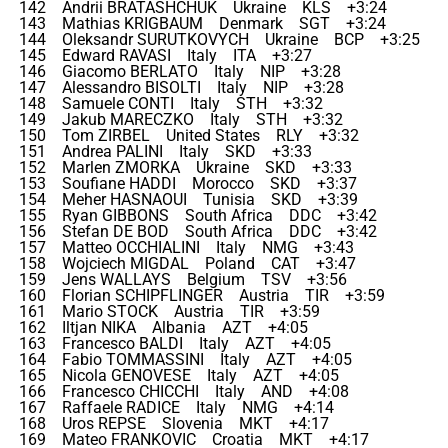
142 Andrii BRATASHCHUK Ukraine KLS +3:24
143 Mathias KRIGBAUM Denmark SGT +3:24
144 Oleksandr SURUTKOVYCH Ukraine BCP +3:25
145 Edward RAVASI Italy ITA +3:27
146 Giacomo BERLATO Italy NIP +3:28
147 Alessandro BISOLTI Italy NIP +3:28
148 Samuele CONTI Italy STH +3:32
149 Jakub MARECZKO Italy STH +3:32
150 Tom ZIRBEL United States RLY +3:32
151 Andrea PALINI Italy SKD +3:33
152 Marlen ZMORKA Ukraine SKD +3:33
153 Soufiane HADDI Morocco SKD +3:37
154 Meher HASNAOUI Tunisia SKD +3:39
155 Ryan GIBBONS South Africa DDC +3:42
156 Stefan DE BOD South Africa DDC +3:42
157 Matteo OCCHIALINI Italy NMG +3:43
158 Wojciech MIGDAL Poland CAT +3:47
159 Jens WALLAYS Belgium TSV +3:56
160 Florian SCHIPFLINGER Austria TIR +3:59
161 Mario STOCK Austria TIR +3:59
162 Iltjan NIKA Albania AZT +4:05
163 Francesco BALDI Italy AZT +4:05
164 Fabio TOMMASSINI Italy AZT +4:05
165 Nicola GENOVESE Italy AZT +4:05
166 Francesco CHICCHI Italy AND +4:08
167 Raffaele RADICE Italy NMG +4:14
168 Uros REPSE Slovenia MKT +4:17
169 Mateo FRANKOVIC Croatia MKT +4:17