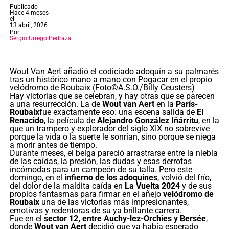
Publicado
Hace 4 meses
el
13 abril, 2026
Por
Sergio Urrego Pedraza
Wout Van Aert añadió el codiciado adoquín a su palmarés
tras un histórico mano a mano con Pogacar en el propio
velódromo de Roubaix (Foto©A.S.O./Billy Ceusters)
Hay victorias que se celebran, y hay otras que se parecen
a una resurrección. La de
Wout van Aert
en la
París-
Roubaix
fue exactamente eso: una escena salida de
El
Renacido
, la película de
Alejandro González Iñárritu
, en la
que un trampero y explorador del siglo XIX no sobrevive
porque la vida o la suerte le sonrían, sino porque se niega
a morir antes de tiempo.
Durante meses, el belga pareció arrastrarse entre la niebla
de las caídas, la presión, las dudas y esas derrotas
incómodas para un campeón de su talla. Pero este
domingo, en el
infierno de los adoquines
, volvió del frío,
del dolor de la maldita caída en
La Vuelta 2024
y de sus
propios fantasmas para firmar en el añejo
velódromo de
Roubaix
una de las victorias más impresionantes,
emotivas y redentoras de su ya brillante carrera.
Fue en el
sector 12, entre Auchy-lez-Orchies y Bersée
,
donde
Wout van Aert
decidió que ya había esperado