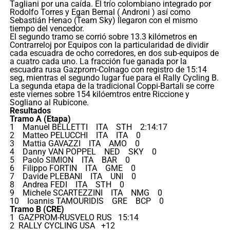
Tagliani por una caída. El trío colombiano integrado por
Rodolfo Torres y Egan Bernal ( Androni ) así como
Sebastián Henao (Team Sky) llegaron con el mismo
tiempo del vencedor.
El segundo tramo se corrió sobre 13.3 kilómetros en
Contrarreloj por Equipos con la particularidad de dividir
cada escuadra de ocho corredores, en dos sub-equipos de
a cuatro cada uno. La fracción fue ganada por la
escuadra rusa Gazprom-Colnago con registro de 15:14
seg, mientras el segundo lugar fue para el Rally Cycling B.
La segunda etapa de la tradicional Coppi-Bartali se corre
este viernes sobre 154 kilóemtros entre Riccione y
Sogliano al Rubicone.
Resultados
Tramo A (Etapa)
1 Manuel BELLETTI ITA STH 2:14:17
2 Matteo PELUCCHI ITA ITA 0
3 Mattia GAVAZZI ITA AMO 0
4 Danny VAN POPPEL NED SKY 0
5 Paolo SIMION ITA BAR 0
6 Filippo FORTIN ITA GME 0
7 Davide PLEBANI ITA UNI 0
8 Andrea FEDI ITA STH 0
9 Michele SCARTEZZINI ITA NMG 0
10 Ioannis TAMOURIDIS GRE BCP 0
Tramo B (CRE)
1 GAZPROM-RUSVELO RUS 15:14
2 RALLY CYCLING USA +12