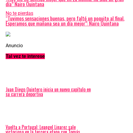
día” Nairo Quintana
No te pierdas
“Tuvimos sensaciones buenas, pero faltó un poquito al final.
Esperamos que mañana sea un día mejor”: Nairo Quintana
Anuncio
Tal vez te interese
Juan Diego Quintero inicia un nuevo capítulo en
su carrera deportiva
Vuelta a Portugal: Leangel Linarez sale
victorioso en la tercera etapa con Tomás