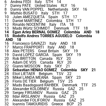
6 Andrea FEDI Italy STH 14
7 Danny PATE United States RLY 16
8 Danny VAN POPPEL Netherlands SKY 16
9 Matteo BUSATO Italy STH 17
10 Julen AMEZQUETA Spain STH 17
11 Daniel MARTÍNEZ Colombia STH 17
12 Rinaldo NOCENTINI Italy ITA 18
13 Mads Würtz SCHMIDT Denmark TTF 18
14 Egan Arley BERNAL GOMEZ Colombia AND 18
15 Rodolfo Andres TORRES AGUDELO Colombia
AND 18
16 Francesco GAVAZZI Italy AND 18
17 Marco FRAPPORTI Italy AND 18
18 Alex PETERS Great Britain SKY 19
19 David LOPEZ GARCIA Spain SKY 19
20 Rob BRITTON Canada RLY 20
21 Adam DE VOS Canada RLY 20
22 Gianni MOSCON Italy SKY 21
23 Sebastian HENAO GOMEZ Colombia SKY 21
24 Eliot LIETAER Belgium TSV 22
25 Mikel LANDA MEANA Spain SKY 23
26 Floris DE TIER Belgium TSV 25
27 Mads Baadsgaard RAHBEK Denmark TTF 25
28 Alexander KOLOBNEV Russia GAZ 25
29 Sergey FIRSANOV Russia GAZ 25
30 Ildar ARSLANOV Russia GAZ 25
31 Alexander FOLIFOROV Russia GAZ 25
32 Ioannis TAMOURIDIS Greece BCP 25