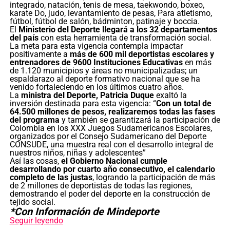
integrado, natación, tenis de mesa, taekwondo, boxeo,
karate Do, judo, levantamiento de pesas, Para atletismo,
fútbol, fútbol de salón, bádminton, patinaje y boccia.
El
Ministerio del Deporte llegará a los 32 departamentos
del país
con esta herramienta de transformación social.
La meta para esta vigencia contempla impactar
positivamente a
más de 600 mil deportistas escolares y
entrenadores de 9600 Instituciones Educativas
en más
de 1.120 municipios y áreas no municipalizadas; un
espaldarazo al deporte formativo nacional que se ha
venido fortaleciendo en los últimos cuatro años.
La
ministra del Deporte, Patricia Duque
exaltó la
inversión destinada para esta vigencia: “
Con un total de
64.500 millones de pesos, realizaremos todas las fases
del programa
y también se garantizará la participación de
Colombia en los XXX Juegos Sudamericanos Escolares,
organizados por el Consejo Sudamericano del Deporte
CONSUDE, una muestra real con el desarrollo integral de
nuestros niños, niñas y adolescentes”
Así las cosas,
el Gobierno Nacional cumple
desarrollando por cuarto año consecutivo, el calendario
completo de las justas
, logrando la participación de más
de 2 millones de deportistas de todas las regiones,
demostrando el poder del deporte en la construcción de
tejido social.
*Con Información de Mindeporte
Seguir leyendo