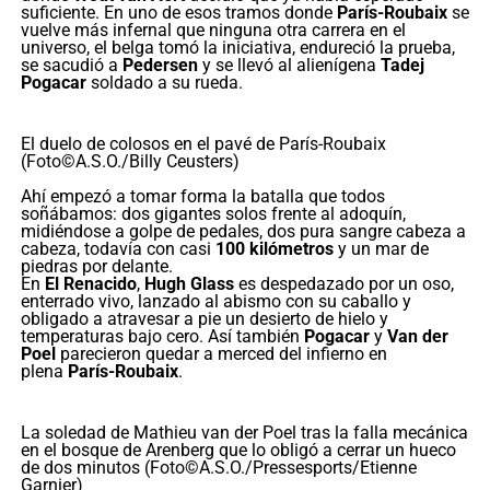
suficiente. En uno de esos tramos donde
París-Roubaix
se
vuelve más infernal que ninguna otra carrera en el
universo, el belga tomó la iniciativa, endureció la prueba,
se sacudió a
Pedersen
y se llevó al alienígena
Tadej
Pogacar
soldado a su rueda.
El duelo de colosos en el pavé de París-Roubaix
(Foto©A.S.O./Billy Ceusters)
Ahí empezó a tomar forma la batalla que todos
soñábamos: dos gigantes solos frente al adoquín,
midiéndose a golpe de pedales, dos pura sangre cabeza a
cabeza, todavía con casi
100 kilómetros
y un mar de
piedras por delante.
En
El Renacido
,
Hugh Glass
es despedazado por un oso,
enterrado vivo, lanzado al abismo con su caballo y
obligado a atravesar a pie un desierto de hielo y
temperaturas bajo cero. Así también
Pogacar
y
Van der
Poel
parecieron quedar a merced del infierno en
plena
París-Roubaix
.
La soledad de Mathieu van der Poel tras la falla mecánica
en el bosque de Arenberg que lo obligó a cerrar un hueco
de dos minutos (Foto©A.S.O./Pressesports/Etienne
Garnier)