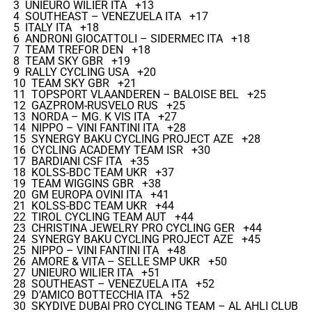
3 UNIEURO WILIER ITA +13
4 SOUTHEAST – VENEZUELA ITA +17
5 ITALY ITA +18
6 ANDRONI GIOCATTOLI – SIDERMEC ITA +18
7 TEAM TREFOR DEN +18
8 TEAM SKY GBR +19
9 RALLY CYCLING USA +20
10 TEAM SKY GBR +21
11 TOPSPORT VLAANDEREN – BALOISE BEL +25
12 GAZPROM-RUSVELO RUS +25
13 NORDA – MG. K VIS ITA +27
14 NIPPO – VINI FANTINI ITA +28
15 SYNERGY BAKU CYCLING PROJECT AZE +28
16 CYCLING ACADEMY TEAM ISR +30
17 BARDIANI CSF ITA +35
18 KOLSS-BDC TEAM UKR +37
19 TEAM WIGGINS GBR +38
20 GM EUROPA OVINI ITA +41
21 KOLSS-BDC TEAM UKR +44
22 TIROL CYCLING TEAM AUT +44
23 CHRISTINA JEWELRY PRO CYCLING GER +44
24 SYNERGY BAKU CYCLING PROJECT AZE +45
25 NIPPO – VINI FANTINI ITA +48
26 AMORE & VITA – SELLE SMP UKR +50
27 UNIEURO WILIER ITA +51
28 SOUTHEAST – VENEZUELA ITA +52
29 D’AMICO BOTTECCHIA ITA +52
30 SKYDIVE DUBAI PRO CYCLING TEAM – AL AHLI CLUB