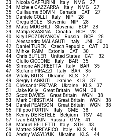
33 Nicola GAFFURINI Italy NMG 27
34 Michele GAZZARRA Italy NMG 27
35 Guillaume BOIVIN Canada CAT 27
36 Daniele COLLI Italy NIP 28
37 Grega BOLE Slovenia NIP 28
38 Matej MUGERLI Slovenia BCP 28
39 Matija KVASINA Croatia BCP 28
40 Kiryll POZDNYAKOV Russia BCP 28
41 Alessandro MALAGUTI Italy UNI 30
42 Daniel TUREK Czech Republic CAT 30
43 Mihkel RÄIM Estonia CAT 30
44 Chris BUTLER United States CAT 32
45 Giulio CICCONE Italy BAR 35
46 Simone ANDREETTA Italy BAR 35
47 Stefano PIRAZZI Italy BAR 35
48 Vitaliy BUTS Ukraine KLS 37
49 Sergiy LAGKUTI Ukraine KLS 37
50 Oleksandr PREVAR Ukraine KLS 37
51 Jake Kelly Great Britain WGN 38
52 Scott DAVIES Great Britain WGN 38
53 Mark CHRISTIAN Great Britain WGN 38
54 Daniel PEARSON Great Britain WGN 38
55 Filippo FORTIN Italy GME 38
56 Kenny DE KETELE Belgium TSV 40
57 Ivan BALYKIN Russia GME 41
58 Manuel BELLETTI Italy STH 43
59 Matteo SPREAFICO Italy KLS 44
60 Andriy VASYLYUK Ukraine KLS 44