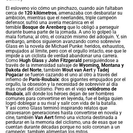
El esloveno vio cómo un pinchazo, cuando aún faltaban
cerca de
120 kilómetros
, amenazaba con desbaratar su
ambición, mientras que el neerlandés, triple campeón
defensor, sufrió una avería mecánica en el
temible
Bosque de Arenberg
que lo obligó a perseguir
durante buena parte de la jornada. A uno lo golpeó la
mala fortuna; al otro, el corazón mismo del adoquín. Y, sin
embargo, ambos siguieron avanzando como sobrevive
Glass en la novela de Michael Punke: heridos, exhaustos,
empujados al límite, pero con el orgullo intacto, ese que le
impide a un ciclista de verdad abandonar una carrera.
Como
Hugh Glass
y
John Fitzgerald
persiguiéndose a
través de la inmensidad salvaje de
Wyoming, Montana y
Dakota del Norte
, también
Wout van Aert
y
Tadej
Pogacar
se fueron cazando el uno al otro a través del
infierno de
París-Roubaix
: dos gigantes empujados por el
orgullo, la obsesión y la necesidad de sobrevivir al día
más cruel del ciclismo. Pero en el viejo
velódromo de
Roubaix
, allí donde los héroes dejan de ser hombres
comunes para convertirse en leyenda, fue el belga quien
logró doblegar a su rival y salir con vida de la batalla.
Y así como Glass terminó inspirando relatos que
atravesaron generaciones hasta convertirse en novela y
cine, también
Van Aert
firmó una victoria destinada a
perdurar en la memoria del ciclismo, una de esas que se
cuentan durante décadas porque no solo coronan a un
campeón: también alimentan los mitos.