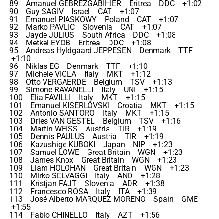
89 Amanuel GEBREZGABIHIER Eritrea DDC +1:02
90 Guy SAGIV Israel CAT +1:07
91 Emanuel PIASKOWY Poland CAT +1:07
92 Marko PAVLIC Slovenia CAT +1:07
93 Jayde JULIUS South Africa DDC +1:08
94 Metkel EYOB Eritrea DDC +1:08
95 Andreas Hyldgaard JEPPESEN Denmark TTF
+1:10
96 Niklas EG Denmark TTF +1:10
97 Michele VIOLA Italy MKT +1:12
98 Otto VERGAERDE Belgium TSV +1:13
99 Simone RAVANELLI Italy UNI +1:15
100 Elia FAVILLI Italy MKT +1:15
101 Emanuel KISERLOVSKI Croatia MKT +1:15
102 Antonio SANTORO Italy MKT +1:15
103 Dries VAN GESTEL Belgium TSV +1:16
104 Martin WEISS Austria TIR +1:19
105 Dennis PAULUS Austria TIR +1:19
106 Kazushige KUBOKI Japan NIP +1:23
107 Samuel LOWE Great Britain WGN +1:23
108 James Knox Great Britain WGN +1:23
109 Liam HOLOHAN Great Britain WGN +1:23
110 Mirko SELVAGGI Italy AND +1:28
111 Kristjan FAJT Slovenia ADR +1:38
112 Francesco ROSA Italy ITA +1:39
113 José Alberto MARQUEZ MORENO Spain GME
+1:55
114 Fabio CHINELLO Italy AZT +1:56