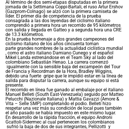
Al término de dos semi-etapas disputadas en la primera
jornada de la Settimana Coppi-Bartali, el ruso Artur Ershov
(Gazprom-Colnago) se alzó con la primera camiseta de
líder. El primer día de competencia de la prueba
consagrada a las dos leyendas del ciclismo italiano
comprendió a primera hora un recorrido de 95 kilómetros
con salida y llegada en Gatteo y a segunda hora una CRE
de 13.3 kilómetros.
En la prueba homenaje a dos grandes campeones del
ciclismo italiano de los años cincuenta toman
parte grandes nombres de la actualidad ciclística mundial
, como el astro italiano Damiano Cunego y el español
Mikel Landa estrenándose en el Team Sky al lado del
colombiano Sebastián Henao. La carrera comenzó
igualmente con la sensible baja del excampeón del Tour
de Francia y Recordman de la Hora, Bradley Wiggins,
debido una fuerte gripe que le impidió estar en la línea de
salida para disputar la carrera, aunque su equipo si está
presente.
El recorrido en línea fue ganado al embalaje por el italiano
Manuel Belleti (South East-Venezuela) seguido por Matteo
Pelucchi (Nazionale Italiana) y Mattia Gavazzi (Amore &
Vita – Selle SMP) completando el podio. Belleti hizo
respetar una vez más su condición de local pues también
el año pasado se había impuesto en este mismo lugar.
En desarrollo de la rápida fracción, el equipo Androni
Gcattoli-Sidermec al cual pertenecen los colombianos
sufrió la baja de dos de sus integrantes, Pellizotti y