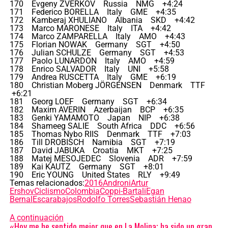
170 Evgeny ZVERKOV Russia NMG +4:24
171 Federico BORELLA Italy GME +4:35
172 Kamberaj XHULIANO Albania SKD +4:42
173 Marco MARONESE Italy ITA +4:42
174 Marco ZAMPARELLA Italy AMO +4:43
175 Florian NOWAK Germany SGT +4:50
176 Julian SCHULZE Germany SGT +4:53
177 Paolo LUNARDON Italy AMO +4:59
178 Enrico SALVADOR Italy UNI +5:58
179 Andrea RUSCETTA Italy GME +6:19
180 Christian Moberg JÖRGENSEN Denmark TTF
+6:21
181 Georg LOEF Germany SGT +6:34
182 Maxim AVERIN Azerbaijan BCP +6:35
183 Genki YAMAMOTO Japan NIP +6:38
184 Shameeg SALIE South Africa DDC +6:56
185 Thomas Nybo RIIS Denmark TTF +7:03
186 Till DROBISCH Namibia SGT +7:19
187 David JABUKA Croatia MKT +7:25
188 Matej MESOJEDEC Slovenia ADR +7:59
189 Kai KAUTZ Germany SGT +8:01
190 Eric YOUNG United States RLY +9:49
Temas relacionados:
2016
Androni
Artur
Ershov
Ciclismo
Colombia
Coppi-Bartali
Egan
Bernal
Escarabajos
Rodolfo Torres
Sebastián Henao
A continuación
«Hoy me he sentido mejor que en La Molina; ha sido un gran