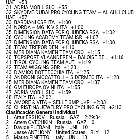
UAE +53
31 ADRIA MOBIL SLO +55
32 SKYDIVE DUBAI PRO CYCLING TEAM – AL AHLI CLUB
UAE +57
33 BARDIANI CSF ITA +1:00
34 NORDA – MG. K VIS ITA +1:00
35 DIMENSION DATA FOR QHUBEKA RSA +1:02
36 CYCLING ACADEMY TEAM ISR +1:07
37 DIMENSION DATA FOR QHUBEKA RSA +1:08
38 TEAM TREFOR DEN +1:10
39 MERIDIANA KAMEN TEAM CRO +1:15
40 TOPSPORT VLAANDEREN – BALOISE BEL +1:16
41 TIROL CYCLING TEAM AUT +1:19
42 TEAM WIGGINS GBR +1:23
43 D’AMICO BOTTECCHIA ITA +1:25
44 ANDRONI GIOCATTOLI – SIDERMEC ITA +1:28
45 MERIDIANA KAMEN TEAM CRO +1:37
46 GM EUROPA OVINI ITA +1:55
47 ADRIA MOBIL SLO +1:59
48 ITALY ITA +2:02
49 AMORE & VITA – SELLE SMP UKR +2:03
50 CHRISTINA JEWELRY PRO CYCLING GER +2:13
Clasificación General Individual
1 Artur ERSHOV Russia GAZ 2:29:34
2 Artem OVECHKIN Russia GAZ 0
3 Davide PLEBANI Italy UNI 10
4 Jesse ANTHONY United States RLY 12
5 Mauro FINETTO Italy UNI 13