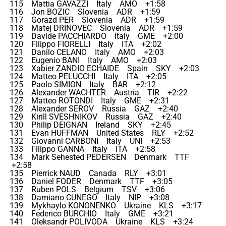
115 Mattia GAVAZZI Italy AMO +1:58
116 Jon BOZIC Slovenia ADR +1:59
117 Gorazd PER Slovenia ADR +1:59
118 Matej DRINOVEC Slovenia ADR +1:59
119 Davide PACCHIARDO Italy GME +2:00
120 Filippo FIORELLI Italy ITA +2:02
121 Danilo CELANO Italy AMO +2:03
122 Eugenio BANI Italy AMO +2:03
123 Xabier ZANDIO ECHAIDE Spain SKY +2:03
124 Matteo PELUCCHI Italy ITA +2:05
125 Paolo SIMION Italy BAR +2:12
126 Alexander WACHTER Austria TIR +2:22
127 Matteo ROTONDI Italy GME +2:31
128 Alexander SEROV Russia GAZ +2:40
129 Kirill SVESHNIKOV Russia GAZ +2:40
130 Philip DEIGNAN Ireland SKY +2:45
131 Evan HUFFMAN United States RLY +2:52
132 Giovanni CARBONI Italy UNI +2:53
133 Filippo GANNA Italy ITA +2:58
134 Mark Sehested PEDERSEN Denmark TTF
+2:58
135 Pierrick NAUD Canada RLY +3:01
136 Daniel FODER Denmark TTF +3:05
137 Ruben POLS Belgium TSV +3:06
138 Damiano CUNEGO Italy NIP +3:08
139 Mykhaylo KONONENKO Ukraine KLS +3:17
140 Federico BURCHIO Italy GME +3:21
141 Oleksandr POLIVODA Ukraine KLS +3:24