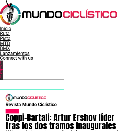
Inicio
Ruta
Pista
MTB
BMX
Lanzamientos
Connect with us
Revista Mundo Ciclístico
Noticias
Coppi-Bartali: Artur Ershov líder
tras los dos tramos inaugurales