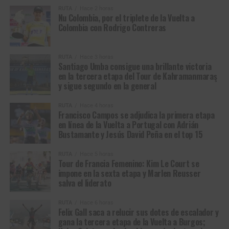
CONSUDE, una muestra real con el desarrollo integral de
La soledad de Mathieu van der Poel tras la falla mecánica
RUTA
Hace 2 horas
nuestros niños, niñas y adolescentes”
en el bosque de Arenberg que lo obligó a cerrar un hueco
Nu Colombia, por el triplete de la Vuelta a
Colombia con Rodrigo Contreras
de dos minutos (Foto©A.S.O./Pressesports/Etienne
Así las cosas,
el Gobierno Nacional cumple
Garnier)
desarrollando por cuarto año consecutivo, el calendario
RUTA
Hace 3 horas
completo de las justas
, logrando la participación de más
El esloveno vio cómo un pinchazo, cuando aún faltaban
Santiago Umba consigue una brillante victoria
de 2 millones de deportistas de todas las regiones,
cerca de
120 kilómetros
, amenazaba con desbaratar su
en la tercera etapa del Tour de Kahramanmaraş
demostrando el poder del deporte en la construcción de
y sigue segundo en la general
ambición, mientras que el neerlandés, triple campeón
tejido social.
defensor, sufrió una avería mecánica en el
RUTA
Hace 4 horas
temible
Bosque de Arenberg
que lo obligó a perseguir
Francisco Campos se adjudica la primera etapa
*Con Información de Mindeporte
durante buena parte de la jornada. A uno lo golpeó la
en línea de la Vuelta a Portugal con Adrián
Bustamante y Jesús David Peña en el top 15
mala fortuna; al otro, el corazón mismo del adoquín. Y, sin
embargo, ambos siguieron avanzando como sobrevive
RUTA
Hace 5 horas
Glass en la novela de Michael Punke: heridos, exhaustos,
Tour de Francia Femenino: Kim Le Court se
empujados al límite, pero con el orgullo intacto, ese que le
impone en la sexta etapa y Marlen Reusser
salva el liderato
impide a un ciclista de verdad abandonar una carrera.
RUTA
Hace 6 horas
Como
Hugh Glass
y
John Fitzgerald
persiguiéndose a
Felix Gall saca a relucir sus dotes de escalador y
través de la inmensidad salvaje de
Wyoming, Montana y
gana la tercera etapa de la Vuelta a Burgos;