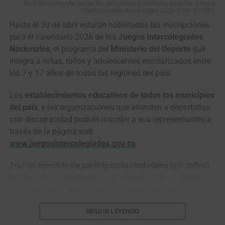
Nu Colombia,
Raúl Mesa
.
El ciclismo de ruta, un de las disciplinas habilitadas para los Juegos
Intercolegiados Nacionales 2026. (Foto © RMC)
El
GP de Anicolor
, previsto del
1 al 3 de mayo
en territorio
Hasta el 30 de abril estarán habilitadas las inscripciones
portugués, abrirá así una nueva etapa dentro de la gira
para el calendario 2026 de los
Juegos Intercolegiados
internacional del
Nu Colombia
, que volverá al pelotón con
Nacionales
, el programa del
Ministerio del Deporte
que
el propósito de transformar el dolor en memoria, unión y
integra a niñas, niños y adolescentes escolarizados entre
homenaje a
Cristian Camilo Muñoz.
los 7 y 17 años de todas las regiones del país.
Los
establecimientos educativos de todos los municipios
del país
, y las organizaciones que atienden a deportistas
El duelo de colosos en el pavé de París-Roubaix
con discapacidad podrán inscribir a sus representantes a
(Foto©A.S.O./Billy Ceusters)
través de la página web
www.juegosintercolegiados.gov.co
Ahí empezó a tomar forma la batalla que todos
soñábamos: dos gigantes solos frente al adoquín,
Tras un
ejercicio de participación ciudadana
que definió
midiéndose a golpe de pedales, dos pura sangre cabeza a
los criterios de selección de los deportes y Para deportes
cabeza, todavía con casi
100 kilómetros
y un mar de
que harán parte de esta edición, las disciplinas
piedras por delante.
habilitadas son:
ciclismo de ruta
, baloncesto, fútbol sala,
SEGUIR LEYENDO
voleibol, balonmano, baloncesto 3×3, atletismo, ajedrez
En
El Renacido
,
Hugh Glass
es despedazado por un oso,