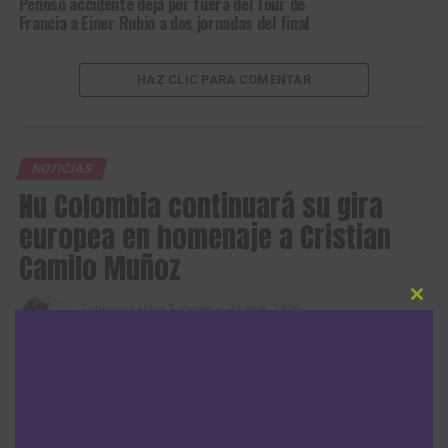
Penoso accidente deja por fuera del Tour de
Francia a Einer Rubio a dos jornadas del final
HAZ CLIC PARA COMENTAR
NOTICIAS
Nu Colombia continuará su gira
europea en homenaje a Cristian
Camilo Muñoz
Clos
Publicado
Hace 3 meses
el
30 abril, 2026
this
Por
Sergio Urrego Pedraza
modu
El DT Raúl Mesa y su equipo Nu Colombia anunciaron con un emotivo
video la continuidad de su gira de carreras por Europa en memoria de
Cristian Camilo Muñoz (Foto © NuColombia)
El
equipo de ciclismo Nu Colombia
reanudará su