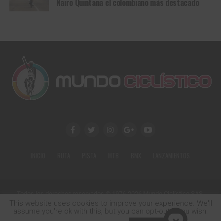
Nairo Quintana el colombiano más destacado
Dakota del Norte
, también
Wout van Aert
y
Tadej
Pogacar
se fueron cazando el uno al otro a través del
infierno de
París-Roubaix
: dos gigantes empujados por el
orgullo, la obsesión y la necesidad de sobrevivir al día
más cruel del ciclismo. Pero en el viejo
velódromo de
Roubaix
, allí donde los héroes dejan de ser hombres
comunes para convertirse en leyenda, fue el belga quien
logró doblegar a su rival y salir con vida de la batalla.
Y así como Glass terminó inspirando relatos que
atravesaron generaciones hasta convertirse en novela y
cine, también
Van Aert
firmó una victoria destinada a
perdurar en la memoria del ciclismo, una de esas que se
cuentan durante décadas porque no solo coronan a un
INICIO
RUTA
PISTA
MTB
BMX
LANZAMIENTOS
campeón: también alimentan los mitos.
Todos los derechos reservados © 1976-2026 Mundo Ciclístico SAS.
Calle 79 No. 18-34 Of. 602
This website uses cookies to improve your experience. We'll
Tel: (+57) 1 9370461
assume you're ok with this, but you can opt-out if you wish.
Email: mundociclistico@gmail.com