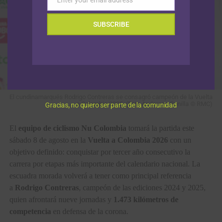
Email
SUBSCRIBE
El cundinamarqués Rodrigo Contreras se consagró campeón de la Vuelta
a Colombia 2025. (Foto Anderson Bonilla © RMC)
Gracias, no quiero ser parte de la comunidad
El
equipo de ciclismo Nu Colombia
tomará la partida este
sábado 8 de agosto en la
Vuelta a Colombia 2026
con un
objetivo definido: conquistar por tercer año consecutivo la
carrera por etapas más importante del calendario nacional. La
escuadra morada volverá a tener como principal referencia
a
Rodrigo Contreras
, campeón de las ediciones 2024 y 2025,
quien afrontará nueve jornadas y
1.473 kilómetros de
competencia
en defensa de la corona.