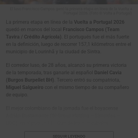
5
Awet Aman
Istanbul Team
0:02
El luso Francisco Campos ganó la primera etapa en línea de la Vuelta a
Portugal 2026. (Foto © Volta a Portugal)
6
Adne van
Terengganu Cycling Team
0:22
La primera etapa en línea de la
Vuelta a Portugal 2026
Engelen
quedó en manos del local
Francisco Campos (Team
7
Daniil
Team Vino – North
0:37
Tavira / Crédito Agrícola)
. El portugués fue el más fuerte
Pronskiy
Qazaqstan Region
en la definición, luego de recorrer 157,1 kilómetros entre el
municipio de Lourinhã y la ciudad de Sintra.
8
Mathias
Terengganu Cycling Team
0:48
Bregnhøj
El corredor luso, de 28 años, alcanzó su primera victoria
9
Fergus
Terengganu Cycling Team
1:33
de la temporada, tras ganarle al español
Daniel Cavia
Browning
(Burgos Burpellet BH)
. Tercero entró su compatriota,
10
Jo
Kinan Racing Team
,,
Miguel Salgueiro
con el mismo tiempo de su compañero
Hashikawa
de equipo.
El mejor colombiano de la jornada fue el boyacense
Adrián Bustamante (Gi Group Holding – Simoldes –
Clasificación General Individual
UDO)
, en el puesto 11°. Otro de los escarabajos
destacados fue el zipaquireño
Jesús David Peña (Efapel
1
Kyrylo Tsarenko
Solution Tech NIPPO
8:42:48
SEGUIR LEYENDO
Cycling)
en la casilla 15°, ambos a 2 segundos del