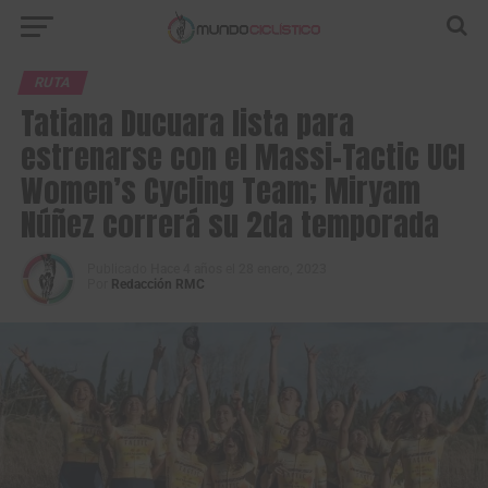
RUTA
Tatiana Ducuara lista para
estrenarse con el Massi-Tactic UCI
Women’s Cycling Team; Miryam
Núñez correrá su 2da temporada
Publicado
Hace 4 años
el
28 enero, 2023
Por
Redacción RMC