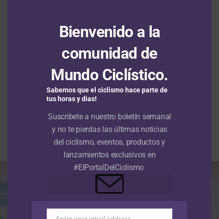
Wiebes sale victoriosa en la jornada
inaugural
Bienvenido a la
comunidad de
RUTA
Mundo Ciclístico.
Nu Colombia, por el triplete de la
Sabemos que el ciclismo hace parte de
Vuelta a Colombia con Rodrigo
tus horas y dias!
Contreras
Suscribete a nuestro boletín semanal
y no te pierdas las últimas noticias
Publicado
Hace 3 horas
el
6 agosto, 2026
del ciclismo, eventos, productos y
Por
Redacción RMC
lanzamientos exclusivos en
#ElPortalDelCiclismo
Enter your email address