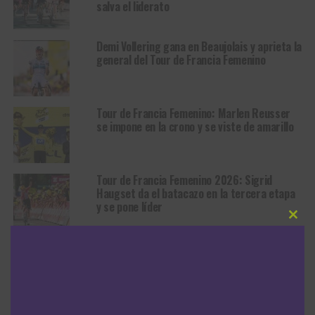
salva el liderato
Demi Vollering gana en Beaujolais y aprieta la
general del Tour de Francia Femenino
Tour de Francia Femenino: Marlen Reusser
se impone en la crono y se viste de amarillo
Tour de Francia Femenino 2026: Sigrid
Haugset da el batacazo en la tercera etapa
y se pone líder
Clos
this
Tour de Francia Femenino 2026: Lorena
modu
Wiebes también se queda con el segundo
duelo de sprinters
Tour de Francia Femenino 2026: Lorena