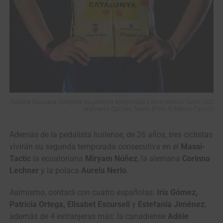
Tatiana Ducuara cumplirá su primera temporada con el Massi-Tactic UCI
Women’s Cycling Team. (Foto © Massi-Tactic)
Además de la pedalista huilense, de 26 años, tres ciclistas
vivirán su segunda temporada consecutiva en el
Massi-
Tactic
la ecuatoriana
Miryam Núñez
, la alemana
Corinna
Lechner
y la polaca
Aurela Nerlo
.
Asimismo, contará con cuatro españolas:
Iris Gómez,
Patricia Ortega, Elisabet Escursell
y
Estefanía Jiménez
,
además de 4 extranjeras más: la canadiense
Adèle