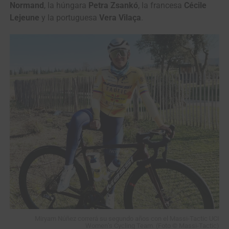
Normand
, la húngara
Petra Zsankó
, la francesa
Cécile
Lejeune
y la portuguesa
Vera Vilaça
.
Miryam Núñez correrá su segundo años con el Massi-Tactic UCI
Women’s Cycling Team. (Foto © Massi-Tactic)