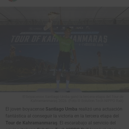
largo de esta edición.
El boyacense Santiago Umba ganó la tercera etapa del Tour de
El equipo NU Colombia se destacó en la Vuelta a Colombia 2025. (Foto
Kahramanmaraş 2026. (Foto © Solution Tech NIPPO Rali)
Anderson Bonilla © RMC)
El joven boyacense
Santiago Umba
realizó una actuación
fantástica al conseguir la victoria en la tercera etapa del
La clasificación general tendrá su primer examen de alta
Tour de Kahramanmaraş
. El escarabajo al servicio del
montaña el miércoles 12 de agosto, con
164,7 kilómetros entre