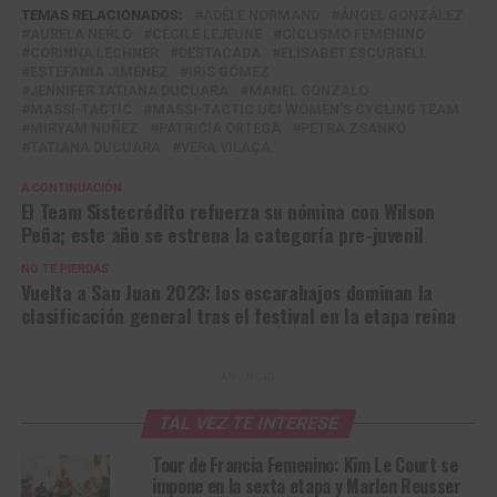
TEMAS RELACIONADOS:
ADÈLE NORMAND
ÁNGEL GONZÁLEZ
AURELA NERLO
CÉCILE LEJEUNE
CICLISMO FEMENINO
CORINNA LECHNER
DESTACADA
ELISABET ESCURSELL
ESTEFANÍA JIMÉNEZ
IRIS GÓMEZ
JENNIFER TATIANA DUCUARA
MANEL GONZALO
MASSI-TACTIC
MASSI-TACTIC UCI WOMEN’S CYCLING TEAM
MIRYAM NUÑEZ
PATRICIA ORTEGA
PETRA ZSANKÓ
TATIANA DUCUARA
VERA VILAÇA
A CONTINUACIÓN
El Team Sistecrédito refuerza su nómina con Wilson
Peña; este año se estrena la categoría pre-juvenil
NO TE PIERDAS
Vuelta a San Juan 2023: los escarabajos dominan la
clasificación general tras el festival en la etapa reina
ANUNCIO
TAL VEZ TE INTERESE
Tour de Francia Femenino: Kim Le Court se
impone en la sexta etapa y Marlen Reusser