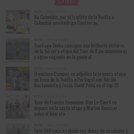
LATEST
RUTA
Hace 3 horas
Nu Colombia, por el triplete de la Vuelta a
Colombia con Rodrigo Contreras
RUTA
Hace 4 horas
Santiago Umba consigue una brillante victoria
en la tercera etapa del Tour de Kahramanmaraş
y sigue segundo en la general
Francisco Campos, ganador de la primera etapa en línea de la Vuelta a
RUTA
Hace 5 horas
Portugal 2026. (Foto © Volta a Portugal)
Francisco Campos se adjudica la primera etapa
en línea de la Vuelta a Portugal con Adrián
Bustamante y Jesús David Peña en el top 15
Volta a Portugal em Bicicleta (2.1)
Resultados Etapa 1 | Lourinhã – Sintra (157,1
RUTA
Hace 6 horas
Tour de Francia Femenino: Kim Le Court se
km)
impone en la sexta etapa y Marlen Reusser
salva el liderato
1
Francisco
Team Tavira / Crédito
3:39:08
RUTA
Hace 7 horas
Campos
Agrícola
Felix Gall saca a relucir sus dotes de escalador y