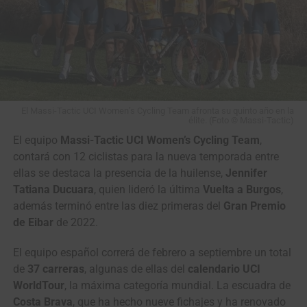
El Massi-Tactic UCI Women’s Cycling Team afronta su quinto año en la
élite. (Foto © Massi-Tactic)
El equipo
Massi-Tactic UCI Women’s Cycling Team
,
contará con 12 ciclistas para la nueva temporada entre
ellas se destaca la presencia de la huilense,
Jennifer
Tatiana Ducuara
, quien lideró la última
Vuelta a Burgos
,
además terminó entre las diez primeras del
Gran Premio
de Eibar
de 2022.
El equipo español correrá de febrero a septiembre un total
de
37 carreras
, algunas de ellas del
calendario UCI
WorldTour
, la máxima categoría mundial. La escuadra de
Costa Brava
, que ha hecho nueve fichajes y ha renovado