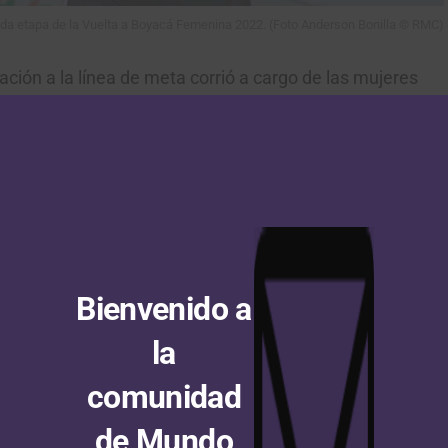
da etapa de la Vuelta a Boyacá Femenina 2022. (Foto Anderson Bonilla © RMC)
ción a la línea de meta corrió a cargo de las mujeres
, que dominaron la carrera en el exigente ascenso final.
 grupo de
33 corredoras
, bajo un clima agradable, que
ensa
y
muy rápida
pese a que el terreno tenía una dura
 viernes, sobre
76,5 kilómetros
con salida y llegada en
e competencia hasta el domingo 20 de noviembre.
Bienvenido a
atus/1593287829886476288
la
lto del Humilladero (101,4 km)
comunidad
de Mundo
ombia Tierra de Atletas GW Shimano
2:57:15″