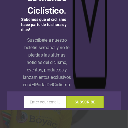
ombia Tierra de Atletas GW Shimano
1:15
Ciclístico.
ombia Tierra de Atletas GW Shimano
1:28
Sabemos que el ciclismo
hace parte de tus horas y
ombia Tierra de Atletas GW Shimano
1:39
dias!
uipo PAD
1:48
Suscribete a nuestro
boletín semanal y no te
pierdas las últimas
noticias del ciclismo,
eventos, productos y
lanzamientos exclusivos
en #ElPortalDelCiclismo
Enter your email address
SUBSCRIBE
Email