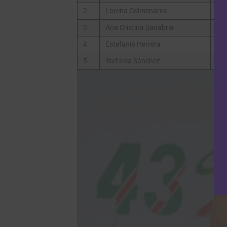
2
Lorena Colmenares
Col
3
Ana Cristina Sanabria
Col
4
Estefanía Herrera
Col
5
Stefania Sánchez
Eq