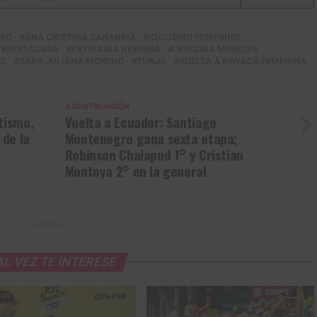
ERO
ANA CRISTINA SANABRIA
CICLISMO FEMENINO
DESTACADA
ESTEFANIA HERRERA
JESSENIA MENESES
ES
SARA JULIANA MORENO
TUNJA
VUELTA A BOYACÁ FEMENINA
A CONTINUACIÓN
tismo,
Vuelta a Ecuador: Santiago
 de la
Montenegro gana sexta etapa;
Robinson Chalapud 1° y Cristian
Montoya 2° en la general
ANUNCIO
AL VEZ TE INTERESE