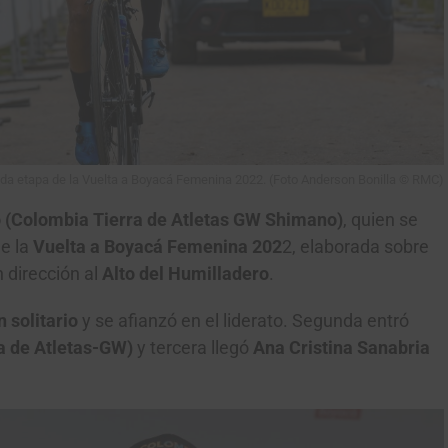
da etapa de la Vuelta a Boyacá Femenina 2022. (Foto Anderson Bonilla © RMC)
 (Colombia Tierra de Atletas GW Shimano)
, quien se
e la
Vuelta a Boyacá Femenina 202
2, elaborada sobre
 dirección al
Alto del Humilladero
.
 solitario
y se afianzó en el liderato. Segunda entró
a de Atletas-GW)
y tercera llegó
Ana Cristina Sanabria