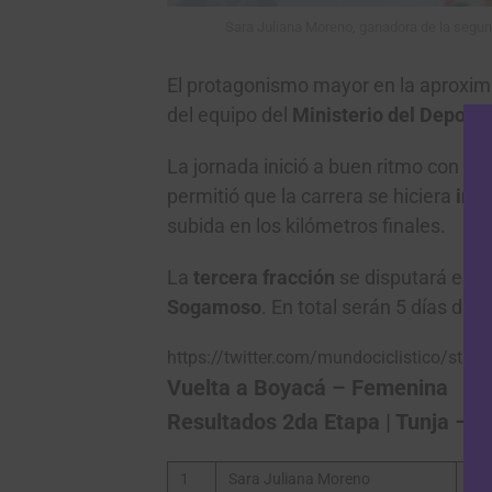
Sara Juliana Moreno, ganadora de la segun
El protagonismo mayor en la aproxima
del equipo del
Ministerio del Deporte
La jornada inició a buen ritmo con el
permitió que la carrera se hiciera
int
subida en los kilómetros finales.
La
tercera fracción
se disputará este
Sogamoso
. En total serán 5 días d
https://twitter.com/mundociclistico/st
Vuelta a Boyacá – Femenina
Resultados 2da Etapa | Tunja – A
1
Sara Juliana Moreno
Col